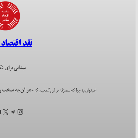
نقد اقتصاد
میدانی برای دگ
امیدواریم؛ چرا که مصرّانه بر این گمانیم که
«هر آن‌چه سخت و ا
اینستاگرم
تلگرام
X
ف