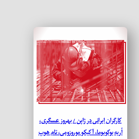
کارگران ایرانی در ژاپن / بهروز عسگری،
اُریه یوکویوما، آکیکو موروزومی، تام هوپ