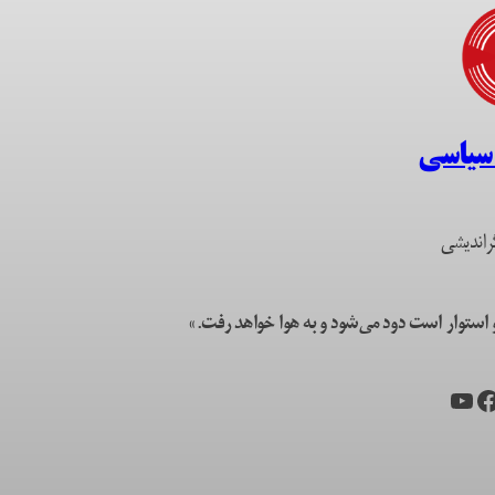
 سیاسی
راندیشی
ستوار است دود می‌شود و به هوا خواهد رفت.»
یس‌بوک
یوتیوب