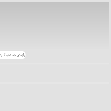
رفتن
به
محتوا
جستجو