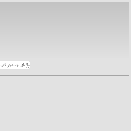
رفتن
به
محتوا
جستجو