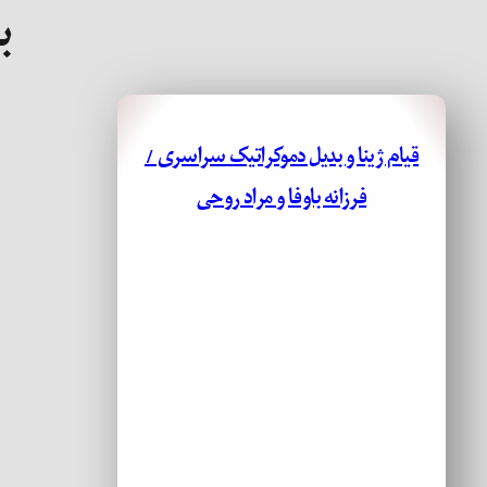
ب
قیام ژینا و بدیل دموکراتیک سراسری /
فرزانه باوفا و مراد روحی