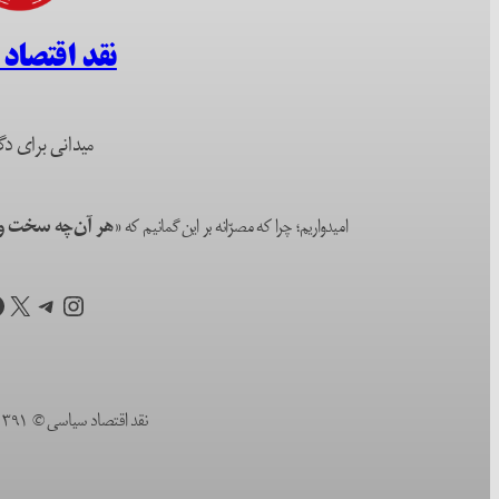
نقد اقتصاد
میدانی برای دگ
امیدواریم؛ چرا که مصرّانه بر این گمانیم که
«هر آن‌چه سخت و ا
اینستاگرم
تلگرام
X
ف
نقد اقتصاد سیاسی © ۱۳۹۱ (۲۰۱۲) تا به امروز