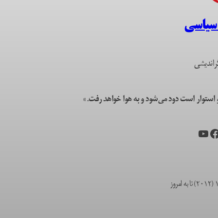
 سیاسی
راندیشی
ستوار است دود می‌شود و به هوا خواهد رفت.»
یس‌بوک
یوتیوب