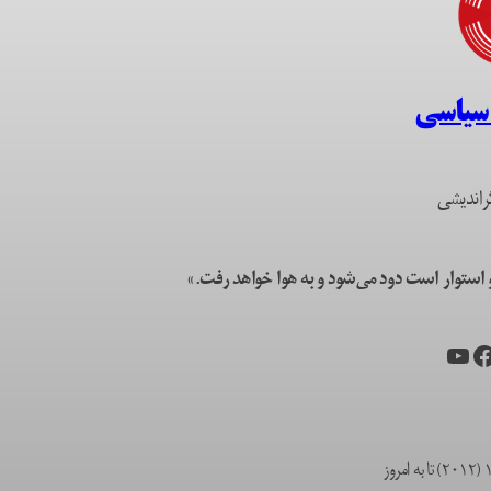
 سیاسی
راندیشی
ستوار است دود می‌شود و به هوا خواهد رفت.»
یس‌بوک
یوتیوب