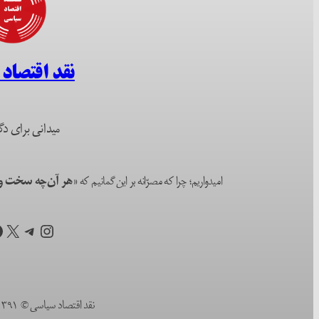
نقد اقتصاد
میدانی برای دگ
امیدواریم؛ چرا که مصرّانه بر این گمانیم که
«هر آن‌چه سخت و ا
اینستاگرم
تلگرام
X
ف
نقد اقتصاد سیاسی © ۱۳۹۱ (۲۰۱۲) تا به امروز