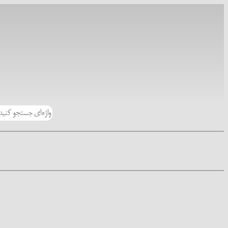
رفتن
به
محتوا
جستجو