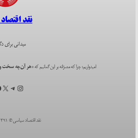
نقد اقتصاد
میدانی برای دگ
امیدواریم؛ چرا که مصرّانه بر این گمانیم که
«هر آن‌چه سخت و ا
اینستاگرم
تلگرام
X
ف
نقد اقتصاد سیاسی © ۱۳۹۱ (۲۰۱۲) تا به امروز