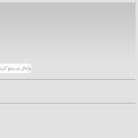
رفتن
به
محتوا
جستجو