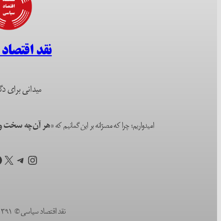
نقد اقتصاد
میدانی برای دگ
امیدواریم؛ چرا که مصرّانه بر این گمانیم که
«هر آن‌چه سخت و ا
اینستاگرم
تلگرام
X
ف
نقد اقتصاد سیاسی © ۱۳۹۱ (۲۰۱۲) تا به امروز