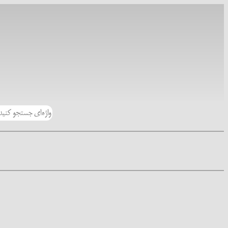
رفتن
به
محتوا
جستجو