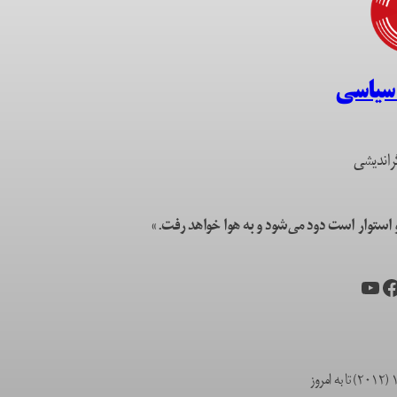
 سیاسی
راندیشی
ستوار است دود می‌شود و به هوا خواهد رفت.»
یس‌بوک
یوتیوب