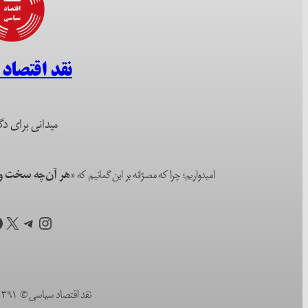
نقد اقتصاد
میدانی برای دگ
امیدواریم؛ چرا که مصرّانه بر این گمانیم که
«هر آن‌چه سخت و ا
اینستاگرم
تلگرام
X
ف
نقد اقتصاد سیاسی © ۱۳۹۱ (۲۰۱۲) تا به امروز