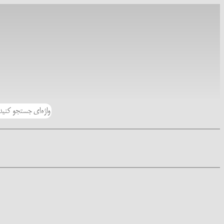
رفتن
به
محتوا
جستجو