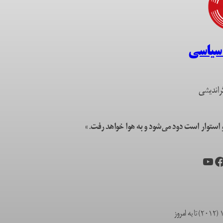
 سیاسی
راندیشی
ستوار است دود می‌شود و به هوا خواهد رفت.»
یس‌بوک
یوتیوب