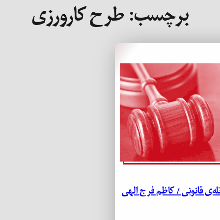
برچسب:
طرح کارورزی
تله‌ی قانونی / کاظم فرج الهی