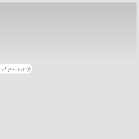
رفتن
به
محتوا
جستجو