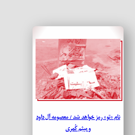
نام «تو» رمز خواهد شد / معصومه آل داود
و میثم کُمری