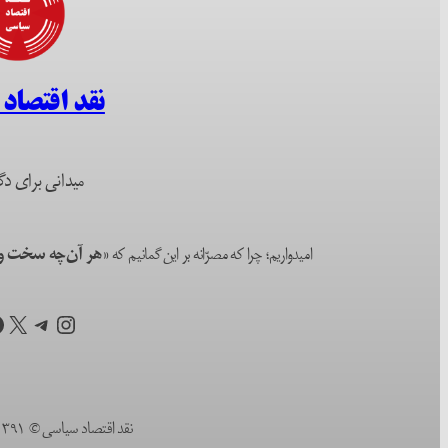
نقد اقتصاد
میدانی برای دگ
امیدواریم؛ چرا که مصرّانه بر این گمانیم که
«هر آن‌چه سخت و ا
اینستاگرم
تلگرام
X
ف
نقد اقتصاد سیاسی © ۱۳۹۱ (۲۰۱۲) تا به امروز