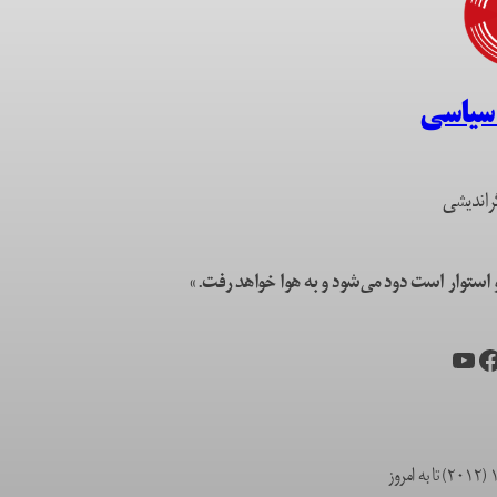
 سیاسی
راندیشی
ستوار است دود می‌شود و به هوا خواهد رفت.»
یس‌بوک
یوتیوب