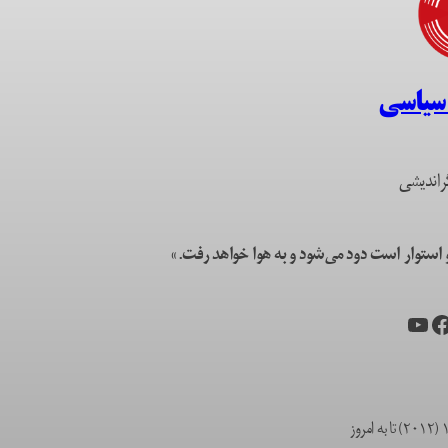
 سیاسی
راندیشی
ستوار است دود می‌شود و به هوا خواهد رفت.»
یس‌بوک
یوتیوب