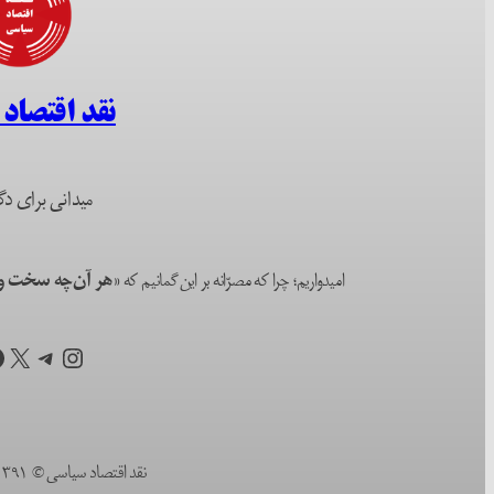
نقد اقتصاد
میدانی برای دگ
امیدواریم؛ چرا که مصرّانه بر این گمانیم که
«هر آن‌چه سخت و ا
اینستاگرم
تلگرام
X
ف
نقد اقتصاد سیاسی © ۱۳۹۱ (۲۰۱۲) تا به امروز