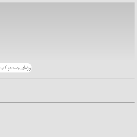
رفتن
به
محتوا
جستجو