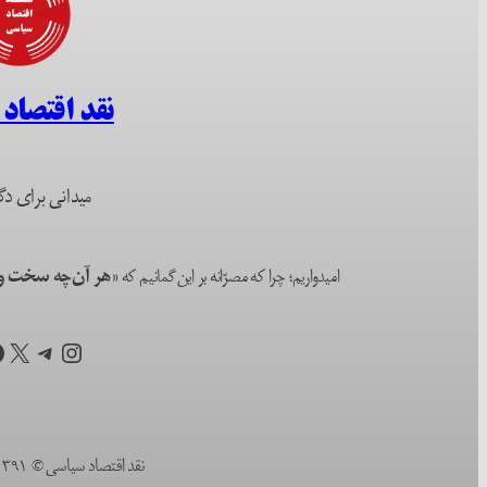
نقد اقتصاد
میدانی برای دگ
امیدواریم؛ چرا که مصرّانه بر این گمانیم که
«هر آن‌چه سخت و ا
اینستاگرم
تلگرام
X
ف
نقد اقتصاد سیاسی © ۱۳۹۱ (۲۰۱۲) تا به امروز