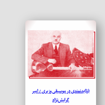
(نا)بدنمندی در موسیقی وزیری / امیر
گرایش‌نژاد