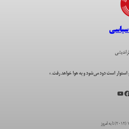
 سیاسی
راندیشی
ستوار است دود می‌شود و به هوا خواهد رفت.»
یس‌بوک
یوتیوب