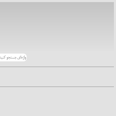
رفتن
به
محتوا
جستجو