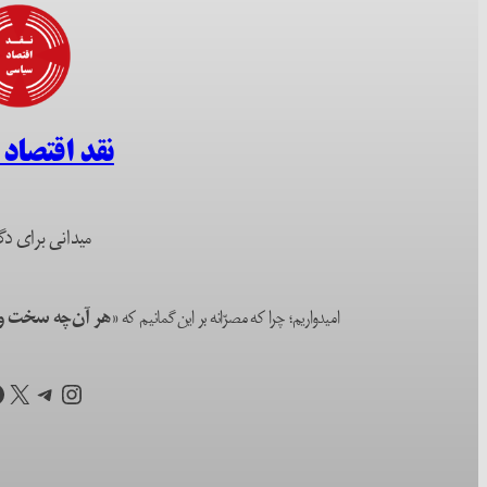
نقد اقتصاد
میدانی برای دگ
امیدواریم؛ چرا که مصرّانه بر این گمانیم که
«هر آن‌چه سخت و ا
اینستاگرم
تلگرام
X
ف