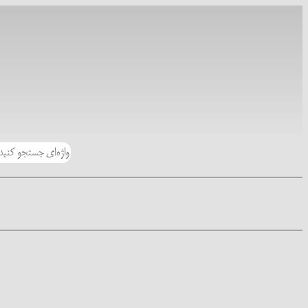
رفتن
به
محتوا
جستجو