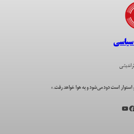
 سیاسی
راندیشی
ستوار است دود می‌شود و به هوا خواهد رفت.»
یس‌بوک
یوتیوب