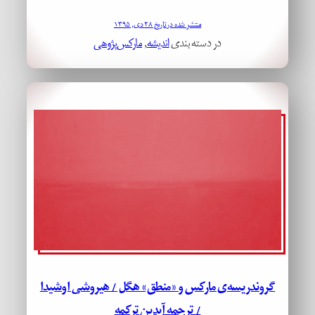
منتشر شده در تاریخ ۲۸ دی, ۱۳۹۵
در دسته بندی
اندیشه
, 
مارکس‌پژوهی
گروندریسه‌ی مارکس و «منطق» هگل / هیروشی اوشیدا
/ ترجمه آیدین ترکمه