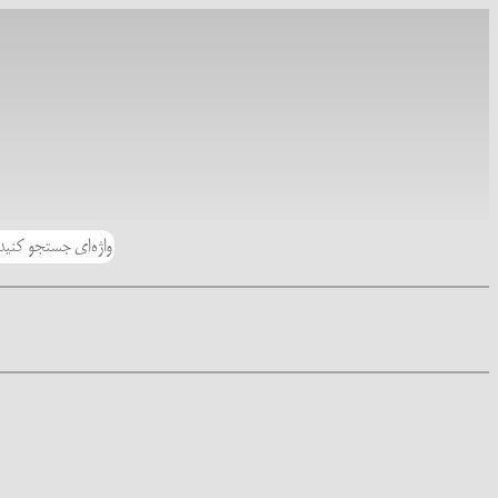
رفتن
به
محتوا
جستجو