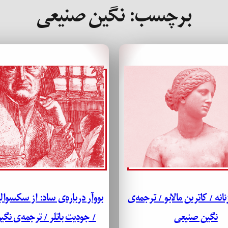
برچسب:
نگین صنیعی
نانه / کاترین مالابو / ترجمه‌ی
بووآر درباره‌ی ساد: از سکسوالی
نگین صنیعی
/ جودیت باتلر / ترجمه‌ی نگ