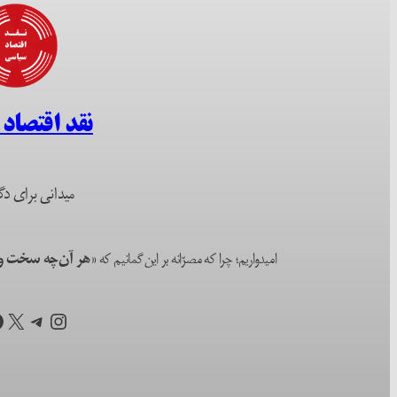
نقد اقتصاد
میدانی برای دگ
امیدواریم؛ چرا که مصرّانه بر این گمانیم که
«هر آن‌چه سخت و ا
اینستاگرم
تلگرام
X
ف