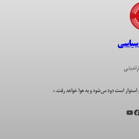
 سیاسی
راندیشی
ستوار است دود می‌شود و به هوا خواهد رفت.»
یس‌بوک
یوتیوب