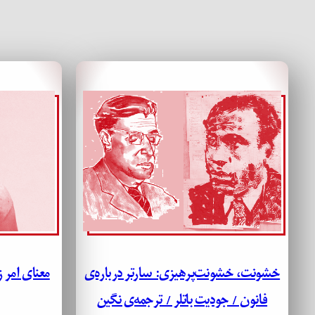
خشونت، خشونت‌پرهیزی: سارتر درباره‌ی
معنای امر ز
فانون / جودیت باتلر / ترجمه‌ی نگین