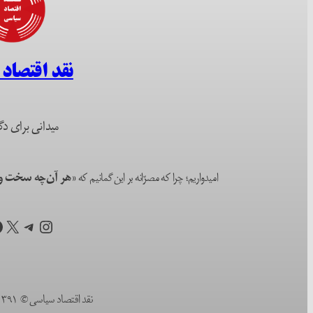
نقد اقتصاد
میدانی برای دگ
امیدواریم؛ چرا که مصرّانه بر این گمانیم که
«هر آن‌چه سخت و ا
اینستاگرم
تلگرام
X
ف
نقد اقتصاد سیاسی © ۱۳۹۱ (۲۰۱۲) تا به امروز