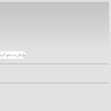
رفتن
به
محتوا
جستجو