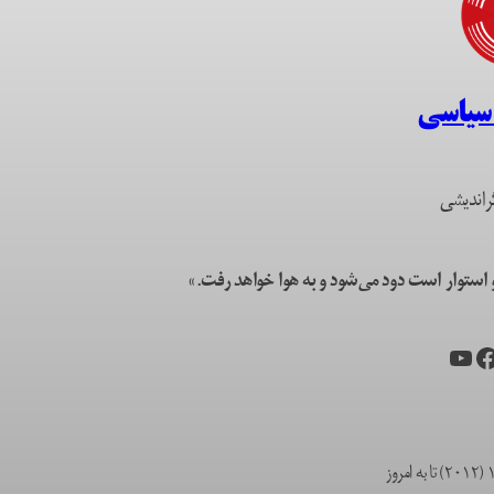
 سیاسی
راندیشی
ستوار است دود می‌شود و به هوا خواهد رفت.»
یس‌بوک
یوتیوب