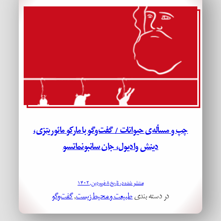
چپ و مسأله‌ی حیوانات / گفت‌وگو با مارکو مائوریتزی،
دینش وادیول، جان سانبونماتسو
منتشر شده در تاریخ ۸ فروردین, ۱۴۰۲
در دسته بندی
طبیعت و محیط زیست
, 
گفت‌وگو