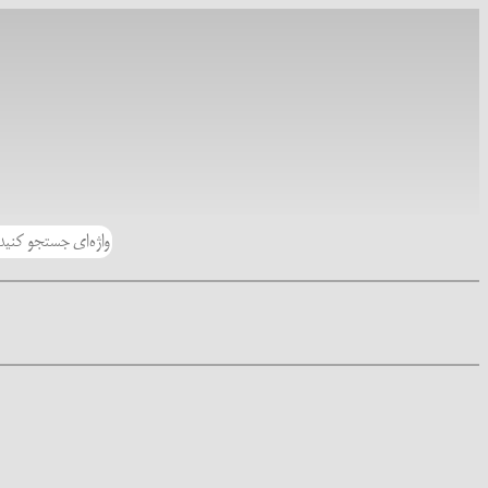
رفتن
به
محتوا
جستجو