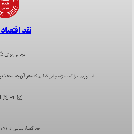
نقد اقتصاد
میدانی برای دگ
امیدواریم؛ چرا که مصرّانه بر این گمانیم که
«هر آن‌چه سخت و ا
اینستاگرم
تلگرام
X
ف
نقد اقتصاد سیاسی © ۱۳۹۱ (۲۰۱۲) تا به امروز