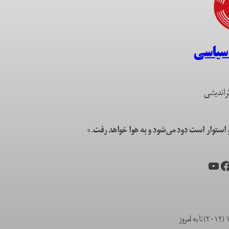
 سیاسی
راندیشی
ستوار است دود می‌شود و به هوا خواهد رفت.»
یس‌بوک
یوتیوب