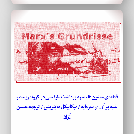
قطعه‌ی ماشین‌ها، سوء برداشت مارکسی در گروندریسه و
غلبه بر آن در سرمایه / میکاییکل هاینریش / ترجمه حسن
آزاد