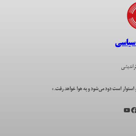
 سیاسی
راندیشی
ستوار است دود می‌شود و به هوا خواهد رفت.»
یس‌بوک
یوتیوب