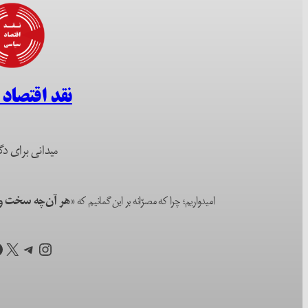
نقد اقتصاد
میدانی برای دگ
امیدواریم؛ چرا که مصرّانه بر این گمانیم که
«هر آن‌چه سخت و ا
اینستاگرم
تلگرام
X
ف