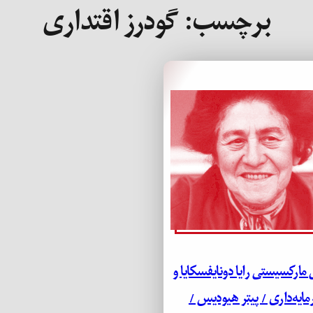
برچسب:
گودرز اقتداری
 مارکسیستی رایا دونایفسکایا و
ایه‌داری / پیتر هیودیس /