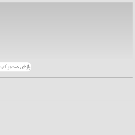
رفتن
به
محتوا
جستجو