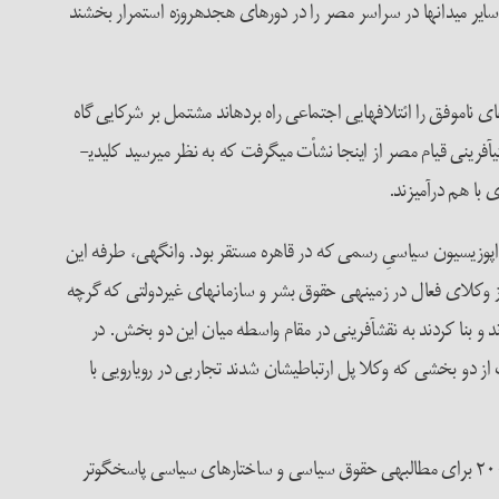
سایر میدان­ها در سراسر مصر را در دوره­ای هجده­روزه استمرار بخشند
ی ناموفق را ائتلاف­هایی اجتماعی راه برده­اند مشتمل بر شرکایی گاه
نامحتمل. بااین­حال، در خیلی از این نمونه­ها ائتلاف­ها در گذر زمان شکل گرفت آن­هم به یُمن مساعی محتاطانه و سنجیده­ی واسطه­های کلیدی. شگفتی­آفرینی قیام مصر از این­جا نشأت می­گرفت که به نظر می­رسید کلیدی­
ی با هم درآمیزند.
اپوزیسیون سیاسیِ رسمی که در قاهره مستقر بود. وانگهی، طرفه این
د. بلکه گروه کوچکی از وکلای فعال در زمینه­ی حقوق بشر و سازمان­های غیردولتی که گرچه
د و بنا کردند به نقش­آفرینی در مقام واسطه میان این دو بخش. در
ه را موفقیت­آمیز ساخت بخت مساعد آفرید. هر یک از دو بخشی که وکلا پل ارتباطی­شان شدند تجاربی در رویارویی با
اپوزیسیون سیاسیِ مستقر در قاهره مشتمل بر مجموعه­ای از جنبش­های اجتماعی و احزاب و سازمان­هایی بود که سلسله­ای از فعالیت­ها را طی دهه­ی ۲۰۰۰ برای مطالبه­ی حقوق سیاسی و ساختارهای سیاسی پاسخگوتر