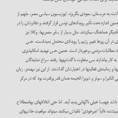
علی، را واداشت به عربستان سعودی بگریزد. اپوزیسیون سیاسی مصر، ملهم از
دولتیِ حقوق بشری نیز به همین اندازه تحت تأثیر رویدادهای تونس قرار گرفتند و دفاترشان را در
دیگر هماهنگ می­کردند. مثل بسیار از سایر مصری­ها، وکلا نیز
 اگرچه احدی در آن روزها تغییر رژیم را رویدادی محتمل نمی­دانست، حس
 به مطالبات مردمی برخوردار است. همین حس نوپدید امکان­پذیری
ه کار بیاندازند بس متفاوت با گذشته­ها. رفتند سراغ نمایندگان
 اطلاعاتی سرنوشت­ساز درباره­ی تاکتیک­ها و زمان­بندی فعالیت­ها در اختیارشان گذاشتند. از این نیز مهم­تر، زبان
ض­هایی که ۲۵ ژانویه فوران کرد در شهرهای کارگرنشین محله­ی الکبرا و سوئز و شوبرا الخیمه همان قدر پرقدرت بود که در مرکز
شد چه­بسا خیلی ناگهانی پدید آیند. اما حتی ائتلاف­های به­اصطلاح
ده غالباً “غیرخودی” تلقی­اش می­کنند می­تواند موقعیت حاشیه­ای