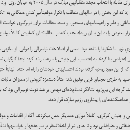
رهبری کرده بود. اولین اقدام اصلی­شان عبارت بود
 که این بخش را در سال­های متعاقب با تکرار موفقیت­آمیزِ کنش همگانی به شکل­
 خیابانی و طنز و راهپیمایی­های بی­مجوز، و بسط مطالبات برای دربرگیری خواست ا
 معترض را به این یا آن رویداد جذب کنند و مطالبات­شان کمابیش کاملاً بی­پاسخ
ون سیاسی، دهه­ی ۲۰۰۰ ظهور جنبش کارگریِ نوپا اما شکوفا را شاهد بود. سیلی از اصلاحات نولیبرالی ر
ی اعتراض بنا کردند به اعتصاب. این جنبش با سرعت رشد کرد: ابتدا کارگران نس
ز این مورد روحیه گرفته بودند اعتصاب­های خودشان را راه انداختند. نهایتاً حت
اض­ها به طرزی تعجب­آور قرین توفیق شد: مثلاً دستمزد گروهی از ممیزان مالیات
د. گرچه این پیروزی­ها نشانگر دستاوردهای مهمی بر ضد دولت نولیبرالی بود ک
و هماهنگ­شده­ای را پیشاروی رژیم مبارک قرار دهد.
 یعنی اپوزیسیون سیاسی و جنبش کارگری، کاملاً موازی همدیگر عمل می­کردند، آگاه از اقدامات 
ی و جغرافیایی بود و تا حدی نیز از اختلاف­نظر بر سر هدف­ها و خواسته­ها نشأ