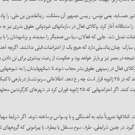
تراضات فزاینده در کشور همسایه، یعنی تونس، رییس جمهور آن مملکت، زین­العابدین بن 
ی تونس، برنامه­ریزی برای اعتراض عظیمی در روز ۲۵ ژانویه را مشتاقانه آغاز کرد. وکلای فعال در سازمان­های غیر
ات تبدیل شد، جایی که فعالان سیاسی همدیگر را می­دیدند و برنامه­شان را با یک
ای تحمیل دگرگونی به رژیم مبارک چنان پتانسیلی دارد که هیچ یک از اعتراضات قبلی نداشتند.
 نتیجه در مصر نیز پربارتر خواهد بود و حکومت از رغبت بیشتری برای تن دادن
 وکلای فعال در زمینه­ی حقوق بشر مجاب شوند تا شبکه­های­شان را به شیوه­هایی ب
کارگران که پیشترها نیز مدافع و پشتیبان­شان بودند. برای­شان توضیح دادند که در ۲۵ ژانویه قرار است چه رخ دهد.
ریختند و نمایندگان کارگران را متقاعد کردند از اعتراض ۲۵ ژانویه حمایت کنند. اگر اعترا
لاف­ها ضرورتاً نباید به آهستگی و با وسواس برساخته شوند. اگر شرایط مهیا با
در چنین شرایطی، طرف سومِ مستقل یا بی­طرف یا پیرامونی که گروه­های تثبیت­ش