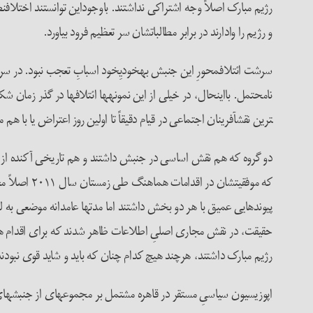
رژیم مبارک اصلاً وجه اشتراکی نداشتند. باوجوداین توانستند اختلاف­ن
و رژیم را وادارند در برابر مطالبات­شان سر تعظیم فرود بیاورد.
سرشت ائتلاف­محورِ این جنبش به­خودیِ­خود اسبابِ تعجب نبود. در سراسر
ترین نقش­آفرینان اجتماعی در قیام دقیقاً تا اولین روز اعتراض یا با هم مط
دو گروه که هم نقش اساسی در جنبش داشتند و هم تاریخی آکنده از تل
که موفقیت­
پیوندهایی عمیق با هر دو بخش داشتند اما مدت­ها عامدانه موضعی به لحا
رژیم مبارک داشتند، هرچند هیچ کدام چنان که باید و شاید قوی نبودن