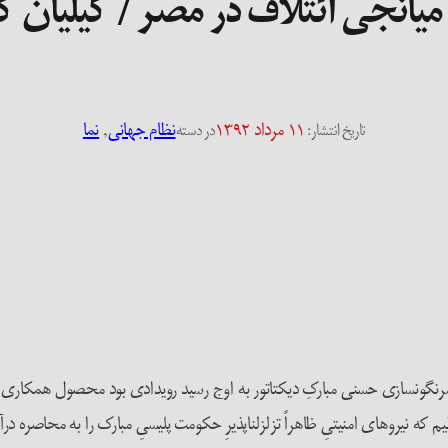
 میانجی ائتلاف در مصر / کیلیان ک
۱۱ مرداد ۱۳۹۲
نظام جهانی
, 
نما
تاریخ انتشار:
در دسته
یست و پنجم ژانویه­ی سال ۲۰۱۱ شروع شد و با سرنگون­سازی حسنی مبارکِ دیکتاتور به اوج رسید روید
 که نیروهای امنیتیِ ظاهراً تزلزل­ناپذیرِ حکومت پلیسیِ مبارک را به محاصره درآ