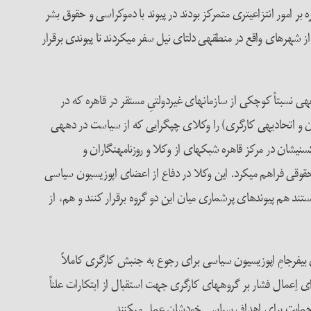
ر امور انتزاعی­تری متمرکز بودند در پیوند با دموکراسی و حقوق بشر
 شهرهای واقع در منطقه­ی دلتای نیل سفر می­کردند تا پیوندی برقرار
ز مجموعه­ی نسبتاً کوچکی از سازمان­های غیردولتیِ مستقر در قاهره که در
 و اتحادیه­ی کارگری) را وکلای چپ­گرایی که از سیاست در دهه­ی
نی­شان در مرکز قاهره شبکه­ای از وکلا و روزنامه­نگاران و
 حقوقی فراهم می­کرد. این وکلا در دفاع از اعضای اپوزیسیون سیاسی
تند هم پیوندهای پرشماری میان این دو گروه برقرار کنند و هم، از
اش­های بی­فرجامِ اپوزیسیون سیاسی برای رجوع به جنبش کارگری کاملاً
اِعمال فشار بر گروه­های کارگری جهت استقبال از ابتکارات علناً
لب حمایت برای اهداف سیاسی خودشان عمل می­کنند.