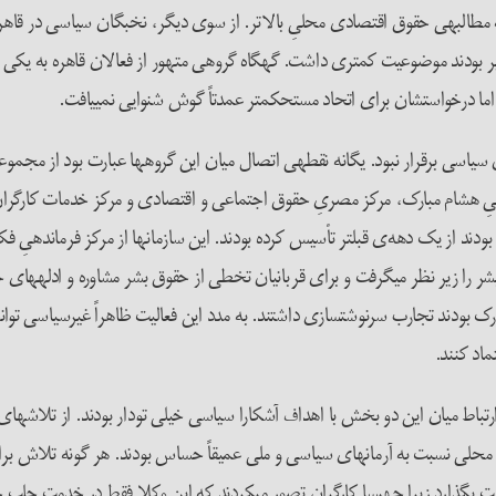
به مطالبه­ی حقوق اقتصادی محلیِ بالاتر. از سوی دیگر، نخبگان سیاسی در قاهره ب
رگیر بودند موضوعیت کمتری داشت. گهگاه گروهی متهور از فعالان قاهره به یکی از
د اما درخواست­شان برای اتحاد مستحکم­تر عمدتاً گوش شنوایی نمی­یافت.
کارگران و اپوزیسیون سیاسی برقرار نبود. یگانه نقطه­ی اتصال میان این گروه­ها عبارت بود ا
قوقیِ هشام مبارک، مرکز مصریِ حقوق اجتماعی و اقتصادی و مرکز خدمات کارگران
ند از یک دهه‌ی قبل­تر تأسیس کرده بودند. این سازمان­ها از مرکز فرماندهیِ فکس
شر را زیر نظر می­گرفت و برای قربانیان تخطی از حقوق بشر مشاوره و ادله­های
ک بودند تجارب سرنوشت­سازی داشتند. به مدد این فعالیت ظاهراً غیرسیاسی توانس
ماد کنند.
رای برقراری ارتباط میان این دو بخش با اهداف آشکارا سیاسی خیلی تودار بودند. از تل
محلی نسبت به آرمان­های سیاسی و ملی عمیقاً حساس بودند. هر گونه تلاش برای 
خامت بگذارد زیرا چه­بسا کارگران تصور می­کردند که این وکلا فقط در خدمت ج