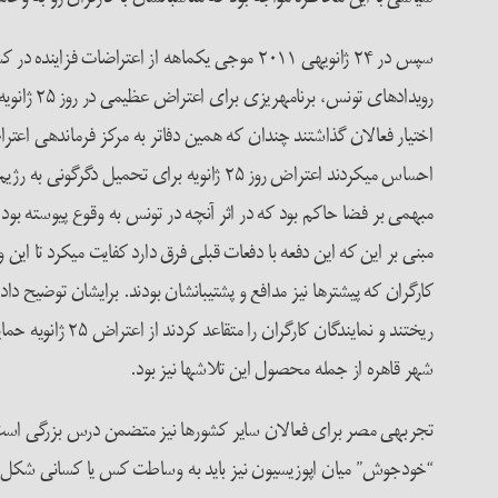
سپس در ۲۴ ژانویه­ی ۲۰۱۱ موجی یک­ماهه از اع
رویدادها
اختیار فعالان گذاشتند چندان که همین دفاتر به مرکز فرماندهی اعتراض
احساس می­کردند اعتراض روز ۲۵ ژانویه بر
مبهمی بر فضا حاکم بود که در اثر آنچه در تونس به وقوع پیوسته بود
مبنی بر این که این دفعه با دفعات قبلی فرق دارد کفایت می­کرد تا این
شهر قاهره از جمله محصول این تلاش­ها نیز بود.
تجربه­ی مصر برای فعالان سایر کشورها نیز متضمن درس بزرگی است. ائت
“خودجوش” میان اپوزیسیون نیز باید به وساطت کس یا کسانی شکل گیرد. 