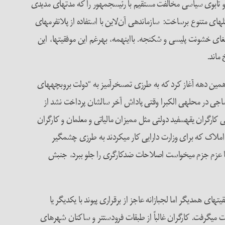
 از جنبش کفایه که برای مقابله با انتخاب مجدد متقلبانه­ی مبارک در سال ۲۰۰۵ به خیابان روی آورد و تابوی سیاسی مخالفت مستقیم با رئیس­جمهور را که مدت­های مدیدی
های متنوع برساخت: سازماندهی آن‌لاین با استفاده از پلاتفرم­های
لغای خشونت پلیسی و شکنجه. بااین­همه، به­رغم این موفقیت­ها، این
 ماند.
ا دولتی از میانه­ی همین دهه آغاز کرد که به طرزی تمسخرآمیز به “دولت بروبچه­های
اجی در محله­ی الکبرا وقتی پاداش آخر سال­شان پرداخت نشد از
ی کارگران یقه­سفید دولتی مثل ممیزان مالیاتی و معلمان و کارگران
 املاک که برای وزارت دارایی کار می­کردند به طرزی چشمگیر
ه با عزم جزم می­خواست اصلاحات ضدکارگری را جلو ببرد، جنبش
و موفقیت­های همدیگر اما لجبازانه عاجز از برقراری پیوند با یکدیگر یا
ت می­گرفت. کارگران غالباً از طبقات فرودست­تر و ساکنان شهرهای