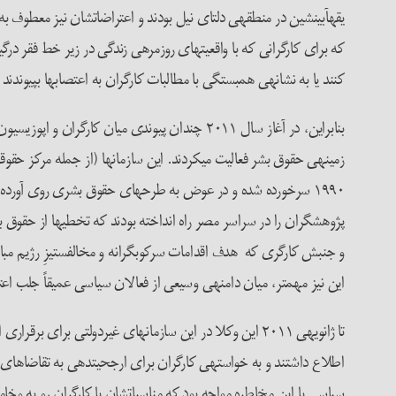
یقه­آبی­نشین در منطقه­ی دلتای نیل بودند و اعتراضات­شان نیز معطوف 
که برای کارگرانی که با واقعیت­های روزمره­ی زندگی در زیر خط فقر د
کنند یا به نشانه­ی همبستگی با مطالبات کارگران به اعتصاب­ها بپیوندن
بنابراین، در آغاز سال ۲۰۱۱ چندان پیوندی میان 
زمینه­ی حقوق بشر فعالیت می­کردند. این سازمان­ها (از جمله مرکز ح
۱۹۹۰ سرخورده شده و در عوض به طرح­های حقوق بشری روی آورده بود
پژوهشگران را در سراسر مصر راه انداخته بودند که تخطی­ها از حقوق ب
و جنبش کارگری که هدف اقدامات سرکوبگرانه­ و مخالف­ستیزِ رژیم مبار
این نیز مهم­تر، میان دامنه­ی وسیعی از فعالان سیاسی عمیقاً جلب اعت
تا ژانویه­ی ۲۰۱۱ این وکلا در این سازمان­های غیردولتی ب
اطلاع داشتند و به خواسته­ی کارگران برای ارجحیت­دهی به تقاضاهای 
سیاسی با این مخاطره مواجه بود که مناسبات­شان با کارگران رو به و