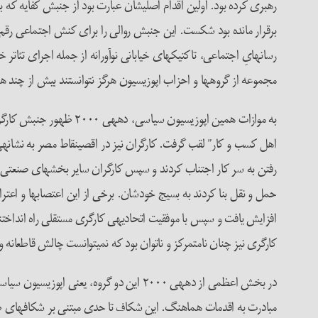
برقرار مانده بود شکست. این جنبش روالی را برای کنش اجتماعی رقم زد
رسانه­ایِ اجتماعی، تاکتیک­های خیابانی نوآورانه از جمله اجرای تئاتر
مجموعه از گروه­ها و احزاب اپوزیسیون هرگز نتوانستند بیش از چند هزار
به موازات همین اپوزیسی
اهل کسب و کار” لقب گرفت. کارگران نیز در اقصی­نقاط مصر به نشانه­
رفتن به سر کار اجتناب کردند و سپس کارگران سایر بخش­های صنعتی که ا
حمل و نقل بنا کردند به بسیج خودشان. برخی از این اعتصاب­ها و اعتر
افزایش یافت و سپس با موفقیت اتحادیه­ی کارگری مستقلی راه انداختن
کارگری نیز چنان نامتمرکز و ناتوان بود که نمی­توانست چالش قاطعانه 
در بخش اعظمی از دهه­ی ۲۰۰۰ این دو گروه،
مبادرت به اقدمات هماهنگ. این شکاف تا حدی مبتنی بر شکاف­های طبقات