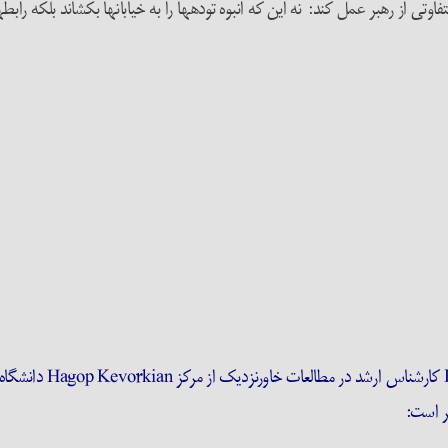
تی از رهبر عمل کند: نه این که انبوه توده­ها را به خیابان­ها بکشاند بلکه راب
کیلیان کلارک arke
ر است: