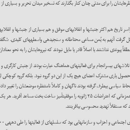
ظرهای­شان را برای مدتی چنان کنار بگذارند که تسخیر میدان تحریر و بسیاری از 
 تاریخ هم اکثر جنبش­ها و انقلاب­های موفق و هم بسیاری از جنبش­­ها و انقلاب­ها
لقاً پیوندی نداشتند یا اصلاً قادر یا مایل نبودند که نیروهای­شان را به نحو معنادار
اش­های بی­سرانجام برای فعالیت­های هماهنگ عبارت بودند از جنبش کارگری و 
شان در اقدامات هماهنگ طی زمستان سال ۲۰۱۱ اصلاً محصول یاری مشترک اعضای هیچ یک از این دو گروه نبو
ظ سیاسی بی­طرف گرفته بودند ناگهان و کاملاً نامنتظره موضع­شان را تغییر دادن
حقیقت، در نقش مجاری اصلیِ اطلاعات ظاهر شدند که برای اقدام همزمانی که اعتراضات ۲۵ ژانوی
د که مستقلاً تهدید محسوسی بیافرینند.