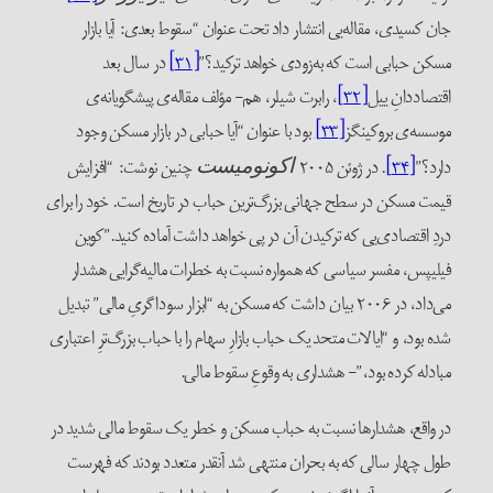
جان کسیدی، مقاله‌یی انتشار داد تحت عنوان “سقوط بعدی: آیا بازار
مسکن حبابی است که به‌زودی خواهد ترکید؟”
[۳۱]
در سال بعد
اقتصاد‌دانِ ییل
[۳۲]
، رابرت شیلر، هم- مؤلف مقاله‌ی پیشگویانه‌ی
موسسه‌ی بروکینگز
[۳۳]
بود با عنوان “آیا حبابی در بازار مسکن وجود
دارد؟”
[۳۴]
. در ژوئن ۲۰۰۵
چنین نوشت: “افزایش
اکونومیست
قیمت مسکن در سطح جهانی بزرگ‌ترین حباب در تاریخ است. خود را برای
دردِ اقتصادی‌یی که ترکیدن آن در پی خواهد داشت آماده کنید.”کوین
فیلیپس، مفسر سیاسی که همواره نسبت به خطرات مالیه‌گرایی هشدار
می‌داد، در ۲۰۰۶ بیان داشت که مسکن به “ابزار سوداگریِ مالی” تبدیل
شده بود، و “ایالات متحد یک حباب بازارِ سهام را با حباب بزرگ‌ترِ اعتباری
مبادله کرده بود،”- هشداری به وقوعِ سقوط مالی.
در واقع، هشدارها نسبت به حباب مسکن و خطر یک سقوط مالی شدید در
طول چهار سالی که به بحران منتهی شد آنقدر متعدد بودند که فهرست