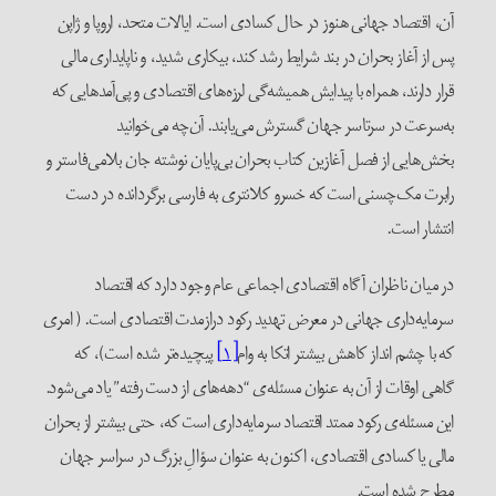
آن، اقتصاد جهانی هنوز در حال کسادی است. ایالات متحد، اروپا و ژاپن
پس از آغاز بحران در بند شرایط رشد کند، بیکاری شدید، و ناپایداری مالی
قرار دارند، همراه با پیدایش همیشه‌گی لرزه‌های اقتصادی و پی‌آمدهایی که
به‌سرعت در سرتاسر جهان گسترش می‌یابند. آن‌چه می‌خوانید
بخش‌هایی از فصل آغازین کتاب بحران بی‌پایان نوشته جان بلامی‌فاستر و
رابرت مک‌چسنی است که خسرو کلانتری به فارسی برگردانده در دست
انتشار است.
در میان ناظران آگاه اقتصادی اجماعی عام وجود دارد که اقتصاد
سرمایه‌داری جهانی در معرض تهدید رکود درازمدت اقتصادی است. ( امری
که با چشم انداز کاهش بیشتر اتکا به وام
[۱]
پیچیده‌تر شده است)، که
گاهی اوقات از آن به عنوان مسئله‌ی “دهه‌های از دست رفته” یاد می‌شود.
این مسئله‌ی رکود ممتد اقتصاد سرمایه‌داری است که، حتی بیشتر از بحران
مالی یا کسادی اقتصادی، اکنون به عنوان سؤالِ بزرگ در سراسر جهان
مطرح شده است.