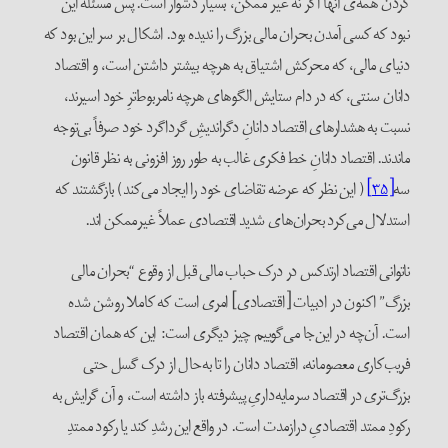
کردن همه‌ی آنها اگر نه غیر ممکن، بسیار دشوار است. پس مسئله این
نبود که کسی آمدن بحران مالی بزرگ را ندیده بود. اشکال بر سر این بود که
دنیای مالی، که محرکش اشتیاق به هرچه بیشتر داشتن است، و اقتصاد
دانان سنتی، که در دام ستایش الگوهای هرچه نامربوط‌ترِ خود اسیرند،
نسبت به هشدارهای اقتصاد دانانِ دگراندیشِ گرداگرد خود صرفاً بی‌توجه
ماندند. اقتصاد دانانِ خط فکری غالب به طور روز افزونی به نظر قانون
سه
[۳۵]
( این نظر که عرضه تقاضای خود را ایجاد می‌کند) بازگشتند که
استدلال می‌کرد بحران‌های شدید اقتصادی عملاً غیر‌ممکن اند.
ناتوانی اقتصاد ارتدکس در درک حباب مالی قبل از وقوع “بحران مالی
بزرگ” اکنون در ادبیات [اقتصادی] امری است که کاملا روشن شده
است. آن‌چه در این‌جا می‌گوییم چیز دیگری است: این که همان اقتصاد
فریب‌کاری معصومانه، اقتصاد دانان را تا به‌حال از درک گسل حتی
بزرگ‌تری در اقتصاد سرمایه‌داریِ پیشرفته باز داشته است، و آن گرایش به
رکودِ ممتد اقتصادیِ درازمدت است. در واقع این رشدِ کند یا رکود ممتدِ