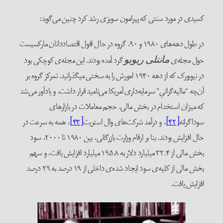
کسیدی در مورد سنتی که پیرامون سویزی رشد کرد چنین می‌گوید:
در طول دهه‌های ۱۹۸۰ و ۹۰، گروه در حال افول اقتصاددانان مارکسیست
حول مجله‌ی
گرد آمده بودند. این مجله‌ی کوچکی بود
مانتلی ریویو
در نیویورک که از دهه‌ ۱۹۴۰ امورش را به سختی میگذرانید. تمرکز گروه بر
آن‌چه “مالیه‌گرائیِ” سرمایه‌داری آمریکا می‌نامید قرار داشت، و یادآور می‌شد
که میزان استخدام در بخش مالی، حجم معاملات در بازارهای
سوداگرانه
[۴۲]
، و درآمد شرکت‌های وال استریت
[۴۳]
، همه به سرعت در
حال افزایش بودند. بنا بر ارقام وزارت بازرگانی، بین ۱۹۸۰ تا ۲۰۰۰، سود
بخش مالی از ۳۲.۴ میلیارد دلار به ۱۹۵.۸ میلیارد افزایش یافت، و سهم
بخش مالی از کلیه‌ی سود ایجاد شده‌ی داخلی از ۱۹ درصد به ۲۹ درصد
افزایش یافت.