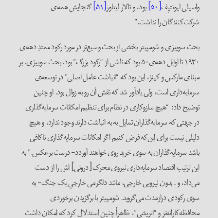
واسیلی لیونتیِف
[۵۰]
بود، و تالار لیتاور
[۵۱]
گنجایش همه‌ی
شرکت‌کنندگان را نداشت.”
بحث سوییزی و شومپیتر بخشی از بحث وسیع‌تر در مورد رکود ممتدِ دهه‌ی‌
۱۹۳۰ تا اوایل دهه‌ی۵۰ بود که ناشی از “رکود بزرگ” بود. بحث سوییزی، بر
مبنای مارکس و کینز، این بود که “انباشت عامل اصلی” در توسعه‌ی
سرمایه‌داری است، ولی یادآور شد که نقش آن رو به زوال بود. او چنین
توضیح داد: “هیچ سازوکاری در نظام برای تنظیم امکانات سرمایه‌گذاری
در جهتی که سرمایه‌گذاران تمایل به به انباشت دارند وجود ندارد، و هیچ
دلیلی نیست برای این‌که فرض کنیم اگر امکانات سرمایه‌گذاری ناکافی
باشد سرمایه‌گذاران به سوی خرید روی خواهند آوردد- درست برعکس.” به
این ترتیب اقتصاد سرمایه‌داری نیروی محرک [درونی] اش را از دست
می‌داد، و – بدون نیرویی خارجی، مانند دلگرمی خارجیِ یک جنگ- به
سوی رکودی درازمدت می‌گروید. شومپیتر با برگزیدن برخوردی
محافظه‌کارانه‌تر و “اتریشی”، ظاهراً چنین استدلال کرد که امکان داشت