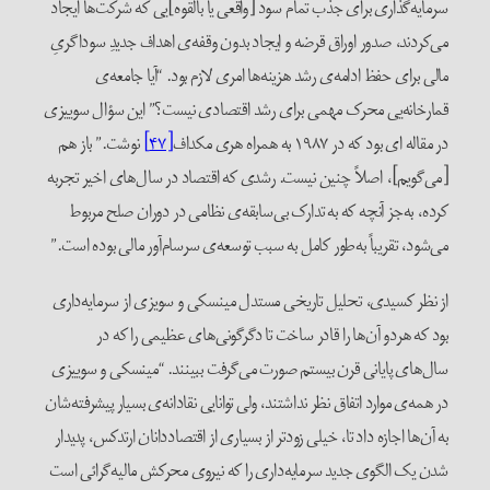
سرمایه‌گذاری برای جذب تمام سود [واقعی یا بالقوه]‌یی که شرکت‌ها ایجاد
می‌کردند، صدور اوراق قرضه و ایجاد بدون وقفه‌ی اهداف جدیدِ سوداگریِ
مالی برای حفظ ادامه‌ی رشد هزینه‌ها امری لازم بود. “آیا جامعه‌ی
قمارخانه‌یی محرک مهمی برای رشد اقتصادی نیست؟” این سؤال سوییزی
در مقاله ای بود که در ۱۹۸۷ به همراه هری مکداف
[۴۷]
نوشت.” باز هم
[می‌گویم]، اصلاً چنین نیست. رشدی که اقتصاد در سال‌های اخیر تجربه
کرده، به‌جز آنچه که به تدارک بی‌سابقه‌ی نظامی در دوران صلح مربوط
می‌شود، تقریباً به‌طور کامل به سبب توسعه‌ی سرسام‌آور مالی بوده است.”
از نظر کسیدی، تحلیل تاریخی مستدل مینسکی و سویزی از سرمایه‌داری
بود که هر‌دو آن‌ها را قادر ساخت تا دگرگونی‌های عظیمی را که در
سال‌های پایانی قرن بیستم صورت می‌گرفت ببینند. “مینسکی و سوییزی
در همه‌ی موارد اتفاق نظر نداشتند، ولی توانایی نقادانه‌ی بسیار پیشرفته‌‌شان
به آن‌ها اجازه داد تا، خیلی زودتر از بسیاری از اقتصاددانان ارتدکس، پدیدار
شدن یک الگوی جدید سرمایه‌داری را که نیروی محرکش مالیه‌گرائی است