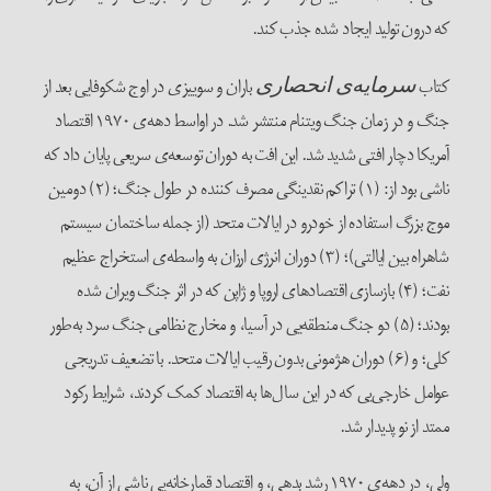
که درون تولید ایجاد شده جذب کند.
کتاب
باران و سوییزی در اوج شکوفایی بعد از
سرمایه‌ی انحصاری
جنگ و در زمان جنگ ویتنام منتشر شد. در اواسط دهه‌ی ۱۹۷۰ اقتصاد
آمریکا دچار افتی شدید شد. این افت به دوران توسعه‌ی سریعی پایان داد که
ناشی بود از: (۱) تراکم نقدینگی مصرف کننده در طول جنگ؛ (۲) دومین
موج بزرگ استفاده از خودرو در ایالات متحد (از جمله ساختمان سیستم
شاهراه بین ایالتی)؛ (۳) دوران انرژی ارزان به واسطه‌ی استخراج عظیم
نفت؛ (۴) بازسازی اقتصادهای اروپا و ژاپن که در اثر جنگ ویران شده
بودند؛ (۵) دو جنگ منطقه‌یی در آسیا، و مخارج نظامی جنگ سرد به‌طور
کلی؛ و (۶) دوران هژمونی بدون رقیب ایالات متحد. با تضعیف تدریجی
عوامل خارجی‌یی که در این سال‌ها به اقتصاد کمک کردند، شرایط رکود
ممتد از نو پدیدار شد.
ولی، در دهه‌ی‌ ۱۹۷۰ رشد بدهی، و اقتصاد قمارخانه‌یی ناشی از آن، به