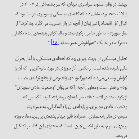
ببینند. در واقع، سقوط سراسری جهان، که سرچشمه‌اش در ۲۰۰۷ در
ایالات متحد بود، نشان داد که گفته‌ی مینسکی و سوییزی درست بود که
اقبال کل اقتصاد را نمی‌توان از آنچه در وال استریت می‌گذرد جدا کرد.” از
نظر سوییزی، به‌طور خاص، رکودِ ممتد و مالیه‌گرائی پدیده‌هایی‌اند با تکاملی
مشترک، در بند یک “هم‌آغوشی همزیستانه.
[۴۸]
“
تحلیل مینسکی در جهت چیزی بود که لحظه‌ی مینسکی، یا آغاز بحران
مالی نامیده شده است. برعکس، آثار سویزی در مورد مالیه‌گرایی- که آن را
گرایش وسیعی می‌دید که دربر‌گیرنده‌ی زنجیره‌یی از وقایع ترکیدن حباب
بود- بر نقش علت و معلولی آنچه را که می‌توان “وضعیت عادی سوییزی”
از رکودِ ممتد در اقتصادهایِ سرمایه‌داریِ پیشرفته نامید، تاکید می‌کند.
وضعیت عادی سوییزی، و رابطه‌ی آن با مالیه‌گرایی، به همراه رشد
سرمایه‌ی مالی انحصاری – همراه با تأثیر جهانی‌شده‌ی این پدیده‌ها، به‌ویژه
بر جهان سوم، به‌ طور اخص چین- است که محتوای این کتاب را تشکیل
می‌دهد.