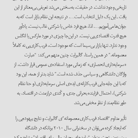
تاریخی وجود نداشت. در حقیقت، به‌سختی می‌شد تعریفی بی‌معناتر از این
یافت ـ این یک دلیل انتخاب است…. در نتیجه این نظام بازار است که به
جوان‌ها می‌آموزیم…. لذا، هیچ فرد خاص یا شرکتی غالب نیست. یاد‌آور
هیچ قدرت اقتصادی‌یی نیست. در این‌جا چیزی در مورد مارکس یا انگلس
وجود ندارد. تنها بازار بی‌سیما است که موجود است، فریب‌کاری‌یی نه کاملاً
معصومانه.” در همین راستا، گالبرایت چنین متهم می‌کند: “عبارت
«سرمایه‌داری انحصاری» که زمانی مورد استفاده‌ی عمومی قرار داشت، از
واژگان دانشگاهی و سیاسی حذف شده است.” شاید بدتر از همه، این بود
که با این جابه‌جایی فریب‌کارانه‌ی ایده‌ی اصلی سرمایه‌داری (و حتا نظام
شرکتی)، احتمال فزاینده‌ بحرانی جدی، و کُندی درازمدت در اقتصاد، به
طور نظام‌مند از نظر مخفی می‌شد.
تأثیر مداوم “اقتصاد فریب‌کاری معصومانه”‌ی گالبرایت و نتایج بیهوده‌یی را
که ایجاد کرده می‌توان در سخنرانی سال ۲۰۱۰ برنانکه در دانشگاه
پرینستون، تحت عنوان “پیامدهای بحران مالی برای اقتصاد” مشاهده کرد.