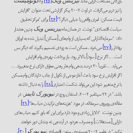
بازرگانی مصلحت‌گرایی مانند
[۲۵]
و
بیزینس ویک
اکونومیست
را نیز دربر می‌گرفت. در اوت ۲۰۰۲ بیکر گزارشی تحت عنوا ن “افزایش
قیمت مسکن: امری واقعی یا حبابی دیگر؟”
[۲۶]
برای “مرکز تحقیق
سیاست اقتصادی” نوشت. در همان ماه
چنین هشدار
بیزینس ویک
داد: “سرمایه‌گذارانی که بسیاری از وام‌های [مسکن] تبدیل شده به اوراق
بهادار را
[۲۷]
می‌خرند ـ ممکن است به زودی تصمیم بگیرند که دیگر بس
است…. اگر نرخ [سود] بالاتر رود، باز پرداخت بهره‌ی وام افزایش
می‌یابد…. تقریباً ۳۰ در‌صد بدهی وام هار رهنی معوّق دارای نرخ متغییرند….
اگر افزایش نرخ سود باعث آغاز موجی از نکول از جانب دارندگان وام مسکن
با نرخ متغییر شود این می‌تواند شکست اعتباری
[۲۸]
را به دنبال داشته
باشد.” در ۲۲ سپتامبر ۲۰۰۲، استفان روچ در
، در
نیویورک تایمز
مقاله‌ی روبروی سرمقاله، در مورد “هزینه‌های ترکیدن حباب‌ها”
[۲۹]
چنین نوشت: “دلایل زیادی وجود دارد برای این که باور کنیم حباب‌های
دارایی [مستغلات] و مصرف، هردو، در آینده‌یی نه چندان دور خواهند
ترکید.” در نوامبر ۲۰۰۲ نویسنده‌ی ستون اقتصادی
[۳۰]
،
نیو یورکر