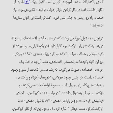
کندی را که ایالات متحد امروزه در گیرآن است “افول بزرگ”
[۴]
نامید. او
اظهار داشت که با در نظر گرفتن ناتوانی دولت در ایجاد انگیزه‌ی مورد نیاز
اقتصاد، راه برون‌رفتی به چشم نمی‌خورد: “ممکن است این افول سال‌ها
ادامه یابد.”
در ژوئن ۲۰۱۰ پل کروگمن نوشت که در حال حاضر، اقتصادهای پیشرفته
در بندِ ـ به گفته‌ی او ـ “رکود سوم” قرار دارند (دو رکود قبلی عبارت بودند از
رکود طولانیِ متعاقب هراس ۱۸۷۳، و رکود بزرگ دهه‌ی ۱۹۳۰). ویژگی
بارز این گونه رکودها نه رشد منفی اقتصادی، مانند آن‌چه در افت یک
چرخه‌ی اقتصادی صورت می‌گیرد، که رشد مستمر کند بعد از شروع بهبود
اقتصادی است. در چنین بهبود طولانی، “دوره‌های کوتاه و پراکنده‌ی
پیشرفت هیچ‌گاه برای جبران آسیب سقوط اولیه کفایت نمی‌کردند، و
بازگشت سقوط را به دنبال داشتند.” در نوامبر ۲۰۱۱ کروگمن، با احیای
فرضیه‌ی رکود ممتد جهانیِ اواخر دهه‌ی ۱۹۳۰ تا اوایل دهه‌ی ۵۰ به
“بازگشت رکود ممتد جهانی” اشاره کرد ـ ( با وجود این‌که، از نظر کروگمن،