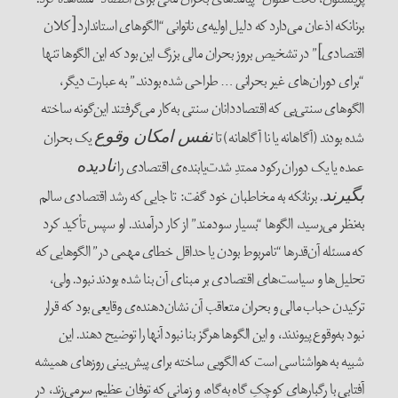
برنانکه اذعان می‌دارد که دلیل اولیه‌ی ناتوانی “الگوهای استاندارد [کلان
اقتصادی]” در تشخیص بروز بحران مالی بزرگ این بود که این الگوها تنها
“برای دوران‌های غیر بحرانی … طراحی شده بودند.‌” به عبارت دیگر،
الگوهای سنتی‌یی که اقتصاددانان سنتی به‌کار می‌گرفتند این‌گونه ساخته
شده بودند (آگاهانه یا نا آگاهانه) تا
یک بحران
نفس امکان وقوع
عمده یا یک دوران رکود ممتدِ شدت‌یابنده‌ی اقتصادی را
نادیده
. برنانکه به مخاطبان خود گفت: تا جایی که رشد اقتصادی سالم
بگیرند
به‌نظر می‌رسید، الگوها “بسیار سودمند” از کار درآمدند. او سپس تأکید کرد
که مسئله آن‌قدرها “نامربوط بودن یا حداقل خطای مهمی در” الگوهایی که
تحلیل‌ها و سیاست‌های اقتصادی بر مبنای آن بنا شده بودند نبود. ولی،
ترکیدن حباب مالی و بحران متعاقب آن نشان‌دهنده‌ی وقایعی بود که قرار
نبود به‌وقوع پیوندند، و این الگوها هرگز بنا نبود آنها را توضیح دهند. این
شبیه به هواشناسی است که الگویی ساخته برای پیش‌بینی روزهای همیشه
آفتابی با رگبارهای کوچکِ گاه به‌گاه، و زمانی که توفان عظیم سر‌می‌زند، در