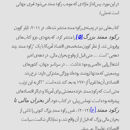
در این مورد، پس‌انداز مازادی که موجب رکود ممتد می‌شود امری جهانی
است نه ملی).
کتاب‌هایی نیز در زمینه‌ی رکود ممتد منتشر شده‌اند. در ۲۰۱۱، تایلر کوون
را منتشر کرد، که به‌‌زودی جزو کتاب‌های
رکود ممتد بزرگ
[۵]
پرفروش شد. از نظر کوون مشخصه‌ی اقتصاد آمریکا با یک “رکود ممتد چند
دهه‌یی” است…. حتی قبل از وقوع بحران مالی، در دهه‌ی اخیر
اشتغال‌زایی خالصی وجود نداشت…. در سرتاسر جهان، کشورهای
پرجمعیتی که مدتها ثروتمند بوده‌اند ویژگی مشترکی دارند: نرخ رشد
اقتصادی آن‌ها تقریباً از۱۹۷۰ به بعد کند شده است. ” اگر به این ترتیب
مدتی است که رکودِ ممتدِ خزنده معضلی برای آمریکا و دیگر اقتصادهای
پیشرفته بوده است، توماس پِیلی، در کتاب خود،
از بحران مالی تا
[۶]
(۲۰۱۲) ، نفسِ رکود ممتدِ بزرگ کنونی را ناشی از
رکود ممتد
بحران مالی بزرگ که قبل از آن واقع شد، و نمایانگر شکست سیاست
اقتصادی نولیبرال می‌بیند.