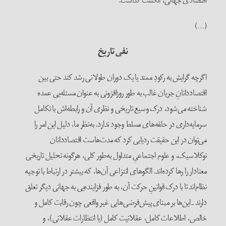
اقتصادی جهانی، انگشت گذاشت.
(…)
نفی تاریخ
اگرچه گرایش به رکودِ ممتد یا یک دوران طولانی رشد کند حتی بین
اقتصاددانانِ جریان غالب به طور روزافزونی به عنوان مسئله‌یی عمده
شناخته می‌شود، درک وسیع تاریخی و نظری آن و رابطه‌اش با تکامل
سرمایه‌داری در حلقه‌های مسلط وجود ندارد. به‌نظر ما، دلیل این امر را
می‌توان در این حقیقت رد‌یابی کرد که مدت‌هاست اقتصاددانان
نوکلاسیک، و علوم اجتماعیِ متداول به‌طور کلی، هرگونه تحلیل تاریخی
معنا‌دار را رها کرده‌اند. الگوهای انتزاعی آن‌ها، که بیشتر در ارتباط با توجیه
نظام‌اند تا با درک قوانینِ حرکت آن، به طور فزاینده‌یی به جهانی دیگر تعلق
دارند ـ این‌ها بر مبنای پیش‌فرضی‌هایی غیر واقعی‌ چون رقابت کامل و
خالص، اطلاعات کامل، عقلانیت کامل (یا انتظارات عقلانی)، و