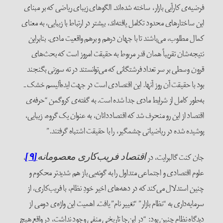
فرضیه‌ی کارآیی بازار، ساخته شده‌اند. الگوهای زیبای ریاضی که بر مبنای
این ساختارهای محدود تکامل یافته‌اند، بیشتر در ارتباط با زیبایی، به معنای
کمال مطلوب، می‌باشند تا با جهان درهم و برهم واقعیت مادی. بنا‌براین
نتیجه‌شان تقریباً همان قدر مربوط به حقیقت امروز است که بحث‌های
قرون وسطی بر سر تعداد فرشتگانی که می‌توانستند در ته سوزنی بگنجند
بود با حقیقت آن روز آنها. این اقتصادی است در جهت ایده‌آلیسم خشک ـ
به‌طور کامل از شرایط مادی جدا شده است. به گفته‌ی کروگمن “حرفه‌ی
اقتصاد از این رو منحرف شد که اقتصاددانان، به عنوان یک گروه، زیبایی،
پوشیده شده در ریاضیاتی چشمگیر، را با حقیقت اشتباه گرفتند.”
جان کنت گالبرایت، در
،
اقتصاد فریب‌کاری معصومانه
[۹]
علوم اقتصادی و اجتماعی متداول را به گونه‌یی باز هم شدیدتر محکوم و
چنین استدلال می‌کند که در دهه‌های اخیر خودِ نظام، با فریب‌کاری، از
سرمایه‌داری به “نظام بازار” “تغییر نام” یافت. اهمیت این واژه‌ی دومی از
دیدگاه نظام چنین بود: “در این‌جا تاریخی منفی وجود نداشت، در واقع هیچ