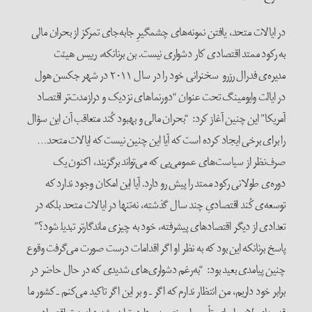
در ایالات متحد، یافتن نمونه‌های چشمگیرِ جابه‌جا‌ی تمرکز از بحران مالی
به رکود ممتد اقتصادی کار دشواری نیست. بن برنانکه، رییس هیئت
مدیره‌ی فدرال رزرو سخنرانی خود را در سال ۲۰۱۱ در شهر جکسن هول
در ایالت وایومینگ تحت عنوان “دورنماهای نزدیک و درازمدت‌تر اقتصاد
آمریکا” این چنین آغاز کرد: “بحران مالی و بهبود کُند متعاقب آن این سؤال
را برای برخی ایجاد کرده است که آیا این چنین نیست که ایالات متحد…
صرف‌نظر از سیاست‌های عمومی‌یی که می‌تواند برگزیند، اکنون یک
دوره‌ی طولانی رکود ممتد را پیش رو دارد. آیا این امکان وجود ندارد که
توسعه‌ی کُند اقتصادیِ چند سال گذشته، نه‌تنها در ایالات متحد بلکه در
تعدادی از دیگر اقتصادهای پیشرفته‌، خود به چیزی ماندگارتر تبدیل‍ شود؟”
پاسخ برنانکه این بود که به نظر او اگر اقدامات درست صورت می‌گرفت وقوع
چنین پیامدی بعید بود: “به‌رغم دشواری‌های شدیدی که در حال حاضر در
برابر خود داریم، من انتظار ندارم که اگر ـ و بر این اگر تاکید می‌کنم ـ کشور ما