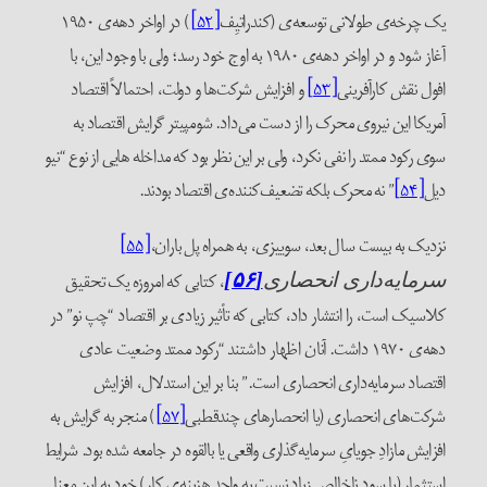
یک چرخه‌ی طولانی توسعه‌ی (کندراتیِف
[۵۲]
) در اواخر دهه‌ی ۱۹۵۰
آغاز شود و در اواخر دهه‌ی ۱۹۸۰ به اوج خود رسد؛ ولی با وجود این، با
افول نقش کارآفرینی
[۵۳]
و افزایش شرکت‌ها و دولت، احتمالاً اقتصاد
آمریکا این نیروی محرک را از دست می‌داد. شومپیتر گرایش اقتصاد به
سوی رکود ممتد را نفی نکرد، ولی بر این نظر بود که مداخله هایی از نوع “نیو
دیل
[۵۴]
” نه محرک بلکه تضعیف‌کننده‌ی اقتصاد بودند.
نزدیک به بیست سال بعد، سوییزی، به همراه پل باران،
[۵۵]
، کتابی که امروزه یک تحقیق
سرمایه‌داری انحصاری
[۵۶]
کلاسیک است، را انتشار داد، کتابی که تأثیر زیادی بر اقتصاد “چپ نو” در
دهه‌ی ۱۹۷۰ داشت. آنان اظهار داشتند “رکود ممتد وضعیت عادی
اقتصاد سرمایه‌داری انحصاری است.” بنا بر این استدلال، افزایش
شرکت‌های انحصاری (یا انحصارهای چند‌قطبی
[۵۷]
) منجر به گرایش به
افزایش مازادِ جویایِ سرمایه‌گذاری واقعی یا بالقوه در جامعه شده بود. شرایط
استثمار (یا سود ناخالص زیاد نسبت به واحد هزینه‌ی کار) خود به این معنا