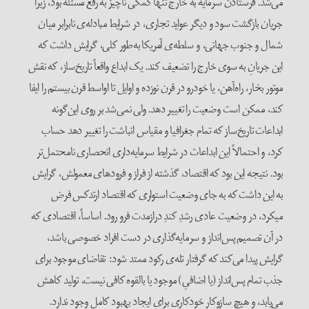
می‌شد. فرستادن سرمایه به خارج تنها کمکی ناچیز به رفع مسئله بود، زیرا
جریان بازگشت سود و دیگر عواید تجاری، در شرایط مبادله‌ی نابرابر میان
شمال و جنوب جهانی، و سلطه‌ی آمریکا به‌طور کلی، گرایش داشت که
این جریانِ به سوی خارج را تضعیف کند. یک ابداع واقعاً تاریخ‌ساز، که نقش
موتور بخار، راه‌آهن، یا خودرو در قرن نوزده و اوایل تا اواسط قرن بیستم را ایفا
کند، ممکن است وضعیت را تغییر دهد. ولی نمی‌شد بر روی این‌گونه
ابداعات تاریخ‌ساز که تمام جغرافیا و مقیاس انباشت را تغییر دهد حساب
کرد، و احتمالاً این ابداعات در شرایط سرمایه‌داری انحصاری نا‌محتمل‌تر
بود. نتیجه این بود که اقتصاد، گذشته از فراز و فرود‌های معمولش، گرایش
به این داشت که به جای وضعیت استواری که اقتصاد ارتدکس فرض
میکرد، در وضعیت عادی رشدِ کندِ درازمدت فرو رود. اساساً، اقتصادی که
در آن تصمیم پس‌انداز و سرمایه‌گذاری در دست افراد خصوصی باشد،
گرایش پیدا می‌کند که گرفتار تله‌ی رکود ممتد شود: تقاضای موجود برای
جذب تمام پس‌انداز (یا اضافیِ) موجود یا بالقوه کافی نیست، تولید کاهش
می‌یابد، و هیچ سازوکار خودکاری برای ایجاد بهبود کامل وجود ندارد.