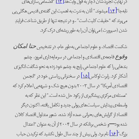
در نهایتِ تجریدشان دچار به قول وایت‌هد
[۱۳]
“انضمامی‌سازی‌های
نابه‌جا”
[۱۴]
میشوند.” آنان به‌ ندرت به اهمیت این گفته‌ی قدیمی هگلی پی
می‌برند که “حقیقت کلیت است” – و در نتیجه تنها از طریق شناخت فرایندِ
شدن (صیرورت) می‌توان آن را به طور ریشه‌ای درک کرد.
شکست اقتصاد، و علوم اجتماعی به‌طور عام، در تشخیصِ
حتا امکان
فاجعه‌ی اقتصادی و اجتماعی در سرمایه‌داری امروز، چشم
وقوع
بند‌هایی را که علوم اجتماعیِ رایج به چشم خود زده به نحو شگفت انگیزی
آشکار کرد. رابرت لوکاس
[۱۵]
در سخنرانی ریاستی خود در “انجمن
اقتصادی آمریکا” در سال ۲۰۰۳ بدون هیچ شک و شبهه‌یی اعلام کرد که
“مسئله‌ی مرکزیِ پیشگیری از رکود حل شده است.” این نظر که به
واسطه‌ی پیدایش سیاست‌های پولی جدید و تکامل یافته، اکنون دیگر
اقتصاد از گرایش‌های بحرانی عمده آزاد شده، شعور متداول اقتصاد کلان
شده بود—و شخص برنانکه در سال ۲۰۰۴ از آن به عنوان “اعتدال
بزرگ”
[۱۶]
نام برد. ولی بیش از چند سال طول نکشید که ترکیدن حباب