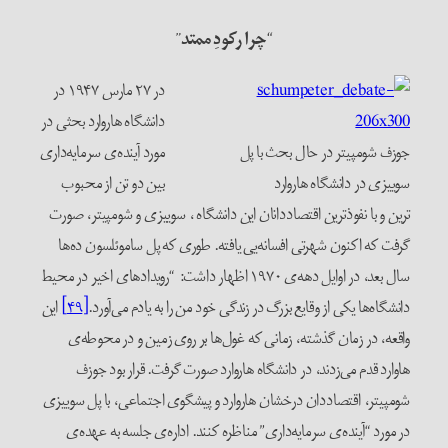
“چرا رکودِ ممتد”
در ۲۷ مارس ۱۹۴۷ در
دانشگاه هاروارد بحثی در
جوزف شومپیتر در حال بحث با پل
مورد آینده‌ی سرمایه‌داری
سوییزی در دانشگاه هاروارد
بین دو تن از محبوب
ترین و با نفوذترین اقتصاددانان این دانشگاه ، سوییزی و شومپیتر، صورت
گرفت که اکنون شهرتی افسانه‌یی یافته. ‌طوری که پل ساموئلسون ده‌ها
سال بعد، در اوایل دهه‌ی ۱۹۷۰ اظهار داشت: “رویدادهای اخیر در محیط
دانشگاه‌ها یکی از وقایع بزرگ در زندگی خود من را به یادم می‌آورد.
[۴۹]
این
واقعه، در زمان گذشته، زمانی که غول‌ها بر روی زمین و در محوطه‌ی
هاوارد قدم می‌زدند، در دانشگاه هاروارد صورت گرفت. قرار بود جوزف
شومپیتر، اقتصاددان درخشان هاروارد و پیشگوی اجتماعی، با پل سوییزی
در مورد “آینده‌ی سرمایه‌داری” مناظره کنند. اداره‌ی جلسه به عهده‌ی