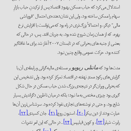
استدلال می‌کرد که حباب مسکن بهبودِ اقتصاد پس از ترکیدنِ حباب بازارِ
سهام را ممکن ساخته بود، ولی این نشان‌دهنده‌ی احتمال “فروپاشی
مالی” دیگر، و احتمالاً بزرگ‌تری در راه بود که می‌توانست با افزایش نرخ
بهره، که از همان زمان شروع شده بود، به جریان افتد. پس، در حالی که
بعضی از جنبه های بحرانی که در تابستان ۲۰۰۷ آغاز شد برای ما غافلگیر
کننده بود، حرکت عمومی وقایع چنین نبود.
مدت‌ها بود که
بر مسئله‌ی مالیه‌گرائی و رابطه‌ی آن با
مانتلی ریویو
گرایش‌های رکودِ ممتدِ نهفته در اقتصاد تمرکز کرده بود. ولی تشخیص این
که بحرانی ویران‌گر در نتیجه‌ی بزرگ شدن حباب مسکن در حال شکل
گیری بود چیزی مختص به ما نبود؛ بلکه در میان ناظرین دگراندیش بسیار
شایع بود، و حتی در نوشته‌های تجاری نفوذ کرده بود. سرشناس‌ترین آن‌ها
عبارت بودند از دین بیکر
[۲۰]
، استیون روچ
[۲۱]
، جان کسیدی
[۲۲]
،
رابرت شیلر
[۲۳]
، و کوین فیلیپس
[۲۴]
ـ در حالی که این امر نشریات