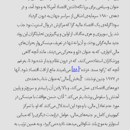
عنوان وسیله‌یی برای برپا نگه‌داشتن اقتصاد آمریکا به وجود آمد، و در
دهه‌ی ۱۹۸۰ سرمایه‌ی اضافی از سراسر جهان به درون گردباد
سوداگرانه‌ی یک اقتصاد مالیه گرا که مرکزش در وال استریت بود جذب
شد. پل سوییزی و هری مگداف از اولین و پیگیر‌ترین تحلیلگران این روند
جدید مالیه‌گرائی بودند، و آن‌را نه تنها در تعریف مینسکی‌وارِ بحران‌هایِ
مالیِ ادواری، که به‌ عنوان دارو و محرکی می‌دیدند، مانند آنچه گاهی
ورزشکاران استفاده می‌کنند، که در درون نظام پدیدار شده بود تا، به‌رغم
آنچه که “رکود ممتد خزنده”
[۵۸]
می‌نامیدند مانع از افت اقتصاد شود. آنها
در ۱۹۷۷ چنین نوشتند: “[بخش] مالی”به‌عنوان شتاب‌دهنده‌ی
دوره‌های اقتصادی عمل می‌کند، و بالا رفتن آن را بیشتر و سریع‌تر و پایین
آمدنش را سقوطی پرشتاب‌تر می‌کند.” آنان، ضمن موافقت با مینسکی در
مورد عدم تعادل مالی، با وجود این استدلال می‌کنند که او، با تمرکز
کم‌وبیش کامل بر جنبه‌های مالی، عوامل درازمدت دیگری را که مبنایی
استوارتر به موج بلند شکوفایی میدهند نادیده می‌گیرد، و به همین ترتیب به