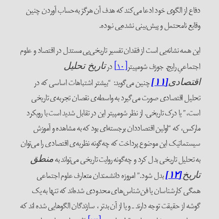
دفاع از الگوی خود ادعا می‌کند که هدف آن هرگز به‌حساب آوردن چنین
وقایع نامحتمل و پیش‌بینی نشده‌یی نبوده.
این همه نشانه‌یی است از فقدان تفسیر تاریخی‌یی مستدل در اقتصاد و علوم
اجتماعیِ رایج. جوزف شومپیتر
[۱۰]
در
تاریخ تحلیل
چنین می‌گوید: “بیشتر اشتباهات اساسی که در
اقتصادی
[۱۱]
تحلیل اقتصادی صورت می‌گیرد به واسطه‌ی نقصان تجربه‌ی‌ تاریخی
است،” یا درک تاریخی. از نظر شومپیتر این در تقابل شدید است با رویکرد
مارکس، که “اولین اقتصاددان برجسته‌ای بود که به مشاهده و آموزش
سیستماتیک این موضوع پرداخت که چه‌گونه نظریه‌ی اقتصادی را می‌توان
به تحلیل تاریخی بدل کرد و چه‌گونه روایت تاریخی می‌تواند به
منطق
بدل شود.” امروزه دانشمندان متعارف علوم اجتماعی
تاریخ
[۱۲]
همگی کارشناسان یا فن‌شناس‌های محدودی شده‌اند که تنها به یک
گوشه از حقیقت توجه دارند ـ و یا از آن بدتر ، سازندگان الگوهایی شده اند که