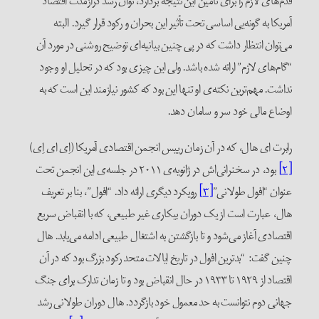
قدم‌های لازم را برای تأمین این نتیجه بردارد، توان رشد درازمدت اقتصاد
آمریکا به گونه‌یی اساسی تحت تأثیر این بحران و رکود قرار گیرد. البته
می‌توان انتظار داشت که در پی چنین بیانیه‌ای توضیح روشنی در مورد آن
“گام‌های لازم” ارائه شده باشد. ولی این چیزی بود که در تحلیل او وجود
نداشت. مهم‌ترین نکته‌ی او تنها این بود که کشور نیازمند این است که به
اوضاع مالی خود سر و سامان دهد.
رابرت ای هال، که در آن زمان رییس انجمن اقتصادی آمریکا (اِی ای اِی)
[۲]
بود، در سخنرانی‌اش در ژانویه‌ی ۲۰۱۱ در جلسه‌ی این انجمن تحت
عنوان “افول طولانی”
[۳]
رویکرد دیگری ارائه داد. “افول”، بنا بر تعریف
هال، عبارت است از یک دوران بیکاری غیر طبیعی، که با انقباض سریع
اقتصادی آغاز می‌شود و تا بازگشتن به اشتغال طبیعی ادامه می‌یابد. هال
چنین گفت: “بدترین افول در تاریخ ایالات متحد رکود بزرگ بود که در آن
اقتصاد از ۱۹۲۹ تا ۱۹۳۳ در حال انقباض بود و تا زمان تدارک برای جنگ
جهانی دوم نتوانست به حد معمول خود بازگردد. هال دوران طولانی رشد