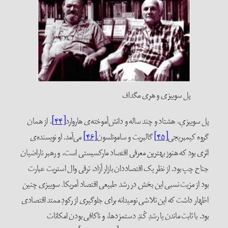
پل سوییزی و هری مگداف
پل سوییزیِ، هشتاد و چند ساله و دانش‌آموخته‌ی هاروارد
[۴۴]
، از همان
گروه کیمبریجی
[۴۵]
گالبریت و ساموئلسون
[۴۶]
می‌آمد. او نویسنده‌ی
اثری بود که هنوز بهترین معرفی اقتصاد مارکسیستی است، و رهبر ناراضیان
جناح چپ بود. از نظر یک اقتصاددان بازار آزاد، ترقی وال استریت عبارت
بود از مزیت نسبی این بخش در رشد طبیعی اقتصاد آمریکا. سوییزی چنین
اظهار داشت که این تلاشی نومیدانه برای جلوگیری از رکودِ ممتد اقتصادی
بود. با ثابت ماندن یا رشدِ کُندِ دستمزدها، و ناکافی بودن امکانات