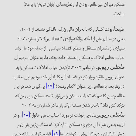
مسکن میزان غیر واقعی بودن این نظریه‌های “پایان تاریخ” را بر ملا
ساخت.
طبیعتاً، بودند کسانی که با بحران مالی بزرگ غافلگیر نشدند. از ۲۰۰۲،
یعنی دو سال پیش از اینکه برنانکه واژه‌ی “اعتدال بزرگ” را بسازد، تعداد
بسیاری از مفسران مستقل و مطلع اقتصاد سیاسی – از جمله خود ما – رشد
حباب عظیم املاک و مسکن را هشدار داده بودند. ما، به عنوان سردبیران
، در نوامبر ۲۰۰۲، ترکیدن حباب املاک / مسکن را به
مانتلی ریویو
عنوان نیرویی بالقوه ویران‌گر در اقتصاد آمریکا یادآور شده بودیم. این مطلب،
در بهار بعد، با مقاله‌یی زیر عنوان “کدام بهبود؟”
[۱۷]
پی‌گیری شد. در این
مقاله چنین گفتیم که “حباب مسکن را می‌توان تا حد ممکن بدون این‌که
بترکد کش ‌داد.” با بدتر شدن مسئله، یکی از ما در شماره‌ی مه ۲۰۰۶
مقاله‌یی نوشت در مورد “حباب بدهی خانوار”
[۱۸]
، و در
مانتلی ریویو
آن به بدهی غیر قابل دوام وام مسکن اشاره کرد که سنگین‌ترین بار آن بر
دوش کارگران و دارندگان وام به کم‌اعتبارها
[۱۹]
قرار میگرفت. مقاله چنین