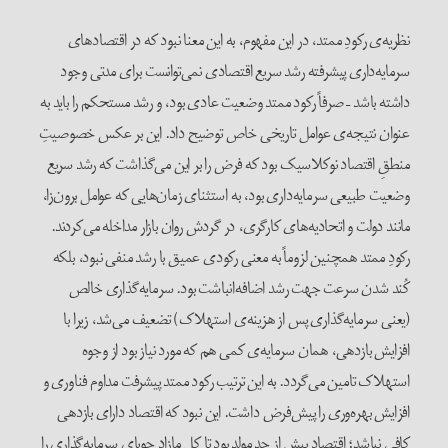
نظریه‌ی رکودِ ممتد، در این مفهوم، به این معنا نبود که در اقتصادهای
سرمایه‌داری پیشرفته رشد سریع اقتصادی نمی‌توانست برای مدتی وجود
داشته باشد – صرفاً رکود ممتد وضعیت عادی بود، و رشد مستحکم را باید به
عنوان نتیجه‌ی عوامل تاریخی خاص توضیح داد. این بر عکس خصوصیتِ
منطقِ اقتصاد نوکلاسیک بود که فرض را بر این می‌گذاشت که رشد سریع
وضعیت طبیعی سرمایه‌داری بود، به استثنای زمان‌هایی که عوامل برون‌زا،
مانند دولت و اتحادیه‌های کارگری، در گردش روان بازار مداخله می‌کردند.
رکودِ ممتد همچنین لزوماً به معنی رکودی عمیق با رشد منفی نبود، بلکه
کُند شدن سرعت جهت رشد اضافه‌انباشت بود. سرمایه‌گذاری خالص
(یعنی سرمایه‌گذاری پس از هزینه‌ی استهلاک) تضعیف می‌شد، زیرا با
افزایش بازدهی، همان سرمایه‌ی کمی هم که مورد نیاز بود از وجوه
استهلاک تامین می‌گردد. به این ترتیب رکود ممتد پیشرفت مداوم فناوری و
افزایش بهره‌وری را پیش‌فرض داشت. این نبود که اقتصاد دارای بازدهی
کافی نباشد؛ اقتصاد بیش از حد مولد بود تا کل مازاد جویای سرمایه‌گذاری را