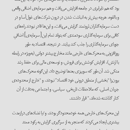
بود که هم نابرابری در جامعه افزایش می‌یافت و هم سرمایه‌ی اضافی واقعی
و بالقوه، هرچه بیش‌تر به انباشت شدن در درون شرکت‌های غول‌آسا و در
دست سرمایه‌گذاران ثروتمند گرایش می‌یافت، و این‌ها قادر نبودند راه‌های
کافی برای سرمایه‌گذاری سودمندی که بتواند تمام این [سرمایه‌ی] اضافیِ
جویای سرمایه‌گذاری را جذب کند بیابند. در نتیجه، اقتصاد به طور
روزافزونی به محرک‌های خارجی مانند مخارج بیشتر دولتی (به‌ویژه در رابطه
با ارتش)، افزایش کوشش برای فروش، و توسعه‌ی مالی برای حفظ رشد
متکی شد. آن‌طور که سوییزی بعدها توضیح داد، این‌گونه محرک‌های
برون‌زا “بخشی از منطق درونی خود اقتصاد” نبودند، و “خارج از محدوده‌ی
جریان اصلی، که ملاحظات تاریخی، سیاسی، و اجتماعی به‌دقت از آن
کنار گذاشته شده‌اند،” قرار داشتند.
این محرک‌های خارجی همه خود‌محدودگر‌ بودند، و/یا تضادهای درازمدت
بیشتری ایجاد می‌کردند که منجر به از سرگیری گرایش‌ به رکود ممتد