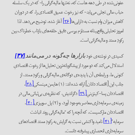
عفونی‌شده در طی دهه هاست که، نه‌تنها مالیه‌گرائی را- که در یک سلسله
حباب مالی تجلی می‌یابد- که نیز رخوت عمیق اقتصادی را، که در دوران
کاهش میزان وام نسبت به دارایی‌ها
[۳۶]
آغاز شده، توضیح می‌دهد. لذا
امروز تحلیلی واقع‌بینانه مستلزم بررسی دقیق حلقه‌های بازتاب خطرناک بین
رکودِ ممتد و مالیه‌گرائی است.
کسیدی در نوشته‌ی خود
بازارها چه‌گونه در می‌مانند
[۳۷]
استدلال می‌کند که دو مورد از پیشگویانه‌ترین تحلیل‌‌ها از رخوت اقتصادیِ
کنونی ما، و رابطه‌ی آن با پدیده‌ی‌ دوگانه‌ی مالیه‌گرائی و رکودِ ممتد، از
جانب این [اقتصاد دانان] ارائه شده اند: (۱) هایمن مینسکی
[۳۸]
،
اقتصاد‌دان پسا-کینزینیِ
[۳۹]
دگراندیش، که نظریه‌ی بی‌ثباتی مالی در
زمینه‌ی سرمایه‌داری معاصر به‌وجود آورد، و (۲) پل سوییزی
[۴۰]
،
اقتصاددان مارکسیست، که آنچه را که “مالیه‌گرائی روند انباشت
سرمایه”
[۴۱]
نامید واکنشی نسبت به گرایش به رکودِ ممتد اقتصادهای
سرمایه‌داری انحصاری پیشرفته دانست.