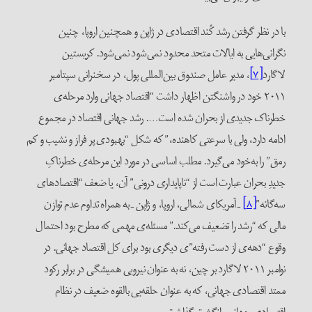
با در نظر گرفتن رشد کُند اقتصادی در ژاپن و همچنین اروپا، چنین
نگرانی‌هایی به ایالات متحد محدود نمی‌شود نمی‌شود. کریستین
لاگارد
[۷]
، مدیر عامل صندوق بین‌المللی پول، در سخنرانی سپتامبر
۲۰۱۱ خود در واشنگتن اظهار داشت “اقتصاد جهانی وارد مرحله‌ی
خطرناک جدیدی از بحران شده است…. رشد جهانی اقتصاد در مجموع
ادامه دارد‌، ولی با سرعتی کاهنده،” که شکل “بهبودی پر فراز و نشیب و کم
رمق” را به‌خود می‌گیرد. مطلب اساسی در مورد این مرحله‌ی خطرناکِ
جدیدِ بحران عبارت است از “ناپایداری درونی” آن، یا ضعف “اقتصادهای
سه‌گانه”
[۸]
ـ آمریکای شمالی، اروپا، و ژاپن ـ به ‌همراه تداوم عدم توازن
مالی که “رشد را تضعیف می‌کند.” مسئله‌ی‌ مهمی که مطرح بود احتمال
وقوع “دهه‌‌ی از دست رفته”‌ی دیگری بود برای کل اقتصاد جهانی. در
نوامبر ۲۰۱۱ لاگارد بر چین، نه به عنوان نیرویی همیشگی در برابر رکود
ممتد اقتصادی جهانی، که به عنوان حلقه‌یی بالقوه ضعیف در نظام