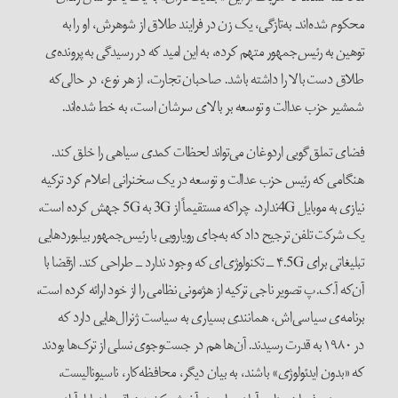
محکوم شده‌اند. به‌تازگی، یک زن در فرایند طلاق از شوهرش، او را به
توهین به رئیس‌جمهور متهم کرده، به این امید که در رسیدگی به پرونده‌ی
طلاق دست بالا را داشته باشد. صاحبان تجارت، از هر نوع، در حالی‌که
شمشیر حزب عدالت و توسعه بر بالای سرشان است، به خط شده‌اند.
فضای تملق‌گویی اردوغان می‌تواند لحظات کمدی سیاهی را خلق کند.
هنگامی که رئیس حزب عدالت و توسعه در یک سخنرانی اعلام کرد ترکیه
نیازی به موبایل 4Gندارد، چراکه مستقیماً از 3G به 5G جهش کرده است،
یک شرکت تلفن ترجیح داد که به‌جای رویارویی با رئیس‌جمهور بیلبوردهایی
تبلیغاتی برای ۴.5G ــ تکنولوژی‌ای که وجود ندارد ــ طراحی کند. ازقضا با‌
آن‌که آ.ک.پ تصویر ناجی ترکیه از هژمونی نظامی را از خود ارائه کرده است،
برنامه‌ی سیاسی‌اش، همانندی بسیاری به سیاست ژنرال‌هایی دارد که
در ۱۹۸۰ به قدرت رسیدند. آن‌ها هم در جست‌وجوی نسلی از ترک‌ها بودند
که «بدون ایدئولوژی» باشند، به بیان دیگر، محافظه‌کار، ناسیونالیست،