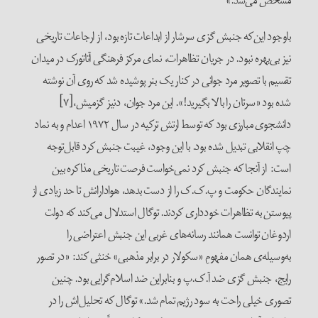
مشخص می‌شد.»
باوجود این‌که جنبش گزی سرشار از ابداعات تازه بود، از ارجاعات تاریخی
نیز بی‌بهره نبود. در جریان تظاهرات، نمای مرکز فرهنگی آتاتورک در میدان
تقسیم با تصویر مرد جوانی در کنار یک بنر پوشیده شد که روی آن نوشته
شده بود «سرتان را بالا بگیرید!». این مرد جوان، دنیز گزمیش،[۷]
دانشجوی مبارزی بود که توسط ارتش ترکیه در سال ۱۹۷۲ اعدام و به نماد
چپ انقلابی تبدیل شده بود. با این وجود، غیبت جنبش کرد قابل‌توجه
است: از آنجا که جنبش کرد نمی‌خواست فرصت تاریخی مذاکره بین
نمایندگان ‌حکومت و پ.ک.ک را از دست بدهد، هوادارانش تا حد زیادی از
پیوستن به تظاهرات خودداری کردند. توگال استدلال می‌کند که دولت
اردوغان توانست همانند رسانه‌های غربی این جنبش اعتراضی را
به‌وسیله‌ی همان مفهومِ «سکولار در برابر مذهبی» خنثی کند: «در تصور
رایج، جنبش گزی ضد آ.ک.پ و بنابراین ضد اسلام‌گرایی بود. چنین
تصوری خیلی راحت به سود رژیم تمام شد.» توگال که تحلیل‌اش را در