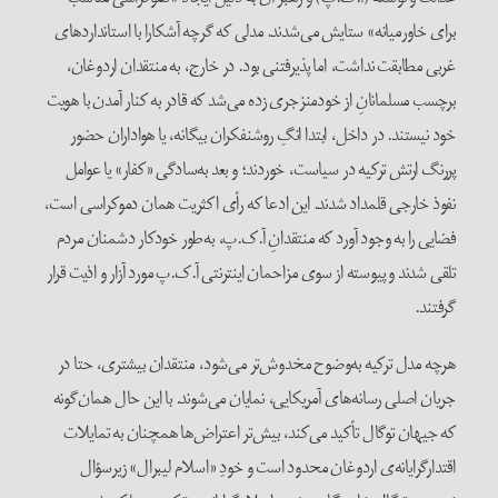
برای خاورمیانه» ستایش می‌شدند. مدلی که گرچه آشکارا با استانداردهای
غربی مطابقت نداشت، اما پذیرفتنی بود. در خارج، به منتقدان اردوغان،
برچسب مسلمانانِ از خودمنزجری زده می‌شد که قادر به کنار آمدن با هویت
خود نیستند. در داخل، ابتدا انگِ روشنفکران بیگانه، یا هواداران حضور
پررنگ ارتش ترکیه در سیاست، خوردند؛ و بعد به‌سادگی «کفار» یا عوامل
نفوذ خارجی قلمداد شدند. این ادعا که رأی اکثریت همان دموکراسی است،
فضایی را به وجود آورد که منتقدانِ آ.ک.پ، به‌طور خودکار دشمنان مردم
تلقی شدند و پیوسته از سوی مزاحمان اینترنتی آ.ک.پ مورد آزار و اذیت قرار
گرفتند.
هرچه مدل ترکیه به‌وضوح مخدوش‌تر می‌شود، منتقدان بیشتری، حتا در
جریان اصلی رسانه‌های آمریکایی، نمایان می‌شوند. با این حال همان‌گونه
که جیهان توگال تأکید می‌کند، بیش‌تر اعتراض‌ها همچنان به تمایلات
اقتدارگرایانه‌ی اردوغان محدود است و خودِ «اسلام لیبرال» زیرسؤال