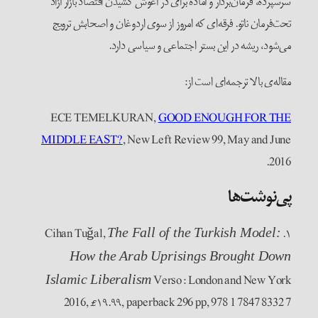
سرسپرده، فرمان‌بردار و آماده برای در آغوش کشیدن اقتصاد بازار آزاد
تحت‌فرمان ناتو. فرقه‌‌ای که امروز از سوی اردوغان و اصحابش ترویج
می‌شود، ریشه در این بستر اجتماعی و سیاسی دارد.
مقاله‌ی بالا ترجمه‌ای است از:
ECE TEMELKURAN,
GOOD ENOUGH FOR THE
MIDDLE EAST?
, New Left Review 99, May and June
2016.
پی‌نوشت‌ها
۱. Cihan Tuǧal,
The Fall of the Turkish Model:
How the Arab Uprisings Brought Down
Verso: London and New York
Islamic Liberalism
2016, £۱۹.۹۹, paperback 296 pp, 978 1 7847 8332 7