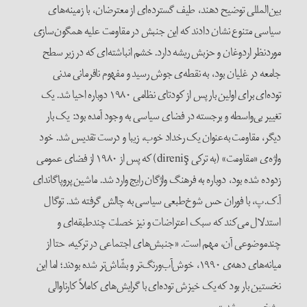
بین‌المللی توضیح دهند، طیف گسترده‌ای از معترضان، با زمینه‌های
سیاسی متنوع نشان دادند که این جنبش در مقاومت علیه همگون‌سازی
موردنظر اردوغان و حزبش ریشه دارد. خشم انباشته‌ای که در زیر سطح
جامعه در غلیان بود، به نقطه‌‌ی جوش رسید و مفهوم نافرمانی مدنی
توده‌ای برای اولین بار پس از کودتای نظامی ۱۹۸۰ دوباره احیا شد. یک
تغییر بی‌واسطه و برجسته در فضای سیاسی به وجود آمده بود: یک بار
دیگر، مقاومت به‌عنوان یک رخداد خوب، زیبا و درست تقدیس شد. خود
واژه‌ی «مقاومت» (به ترکی direniş) که پس از ۱۹۸۰ از فضای عمومی
زدوده شده بود، دوباره به فرهنگ واژگان رایج وارد شد. ماشین پروپاگاندای
آ.ک.پ، با فوران حس شوخ‌طبعی سیاسی به چالش گرفته شد. توگال
استدلال می‌کند که سبک اعتراضات و نیز خصلت چند‌طبقه‌ای و
چندموضوعی آن، مهم است. «جنبش‌های اجتماعی در ترکیه، حتا از
میانه‌های دهه‌ی‌ ۱۹۹۰، خوش‌آب‌و‌رنگ‌تر و بشّاش‌تر شده بودند؛ اما این
نخستین بار بود که یک خیزش توده‌ای با گرایش‌های کاملاً کارناوالی