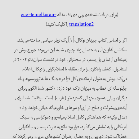
(برای دریافت نسخه‌ی پی دی اف مقاله
ece-temelkuran-
translation2
را کلیک کنید)
اگر بر اساس کتاب جیهان توگال
،
[۱] یک تریلر سیاسی ساخته می‌شد،
سکانس آغازین آن به‌احتمال زیاد چیزی شبیه این می‌بود: جورج بوش در
زمینه‌ای از نمای پل بسفر، در سخنرانی خود در نشست سران ناتو ۲۰۰۴ در
استانبول، کشف راه‌کاری را برای مقابله با اسلام‌گرایی رادیکال اعلام
می‌کند. بوش به‌عنوان فرمانده‌ی کل قوا در «جنگ علیه تروریسم»، پیام
چاپلوسانه‌ای خطاب به میزبان ترک خود دارد: «کشور شما الگویی برای
دیگران و پلی به‌سوی جهانی گسترده‌تر {غرب} است. موفقیت شما برای
آینده‌ی پیشرفت و صلح در اروپا و مرزهای خاورمیانه حیاتی خواهد بود.»
«مدل ترکیه» که هماهنگی کامل اسلام میانه‌رو و دموکراسی به سبک
آمریکایی را به نمایش می‌گذارد، قرار بود مانع به قدرت رسیدن بنیادگرایی
خطرناک شود. دوربین رو به حضار، رهبران کشورهای غربی، برمی‌گردد که