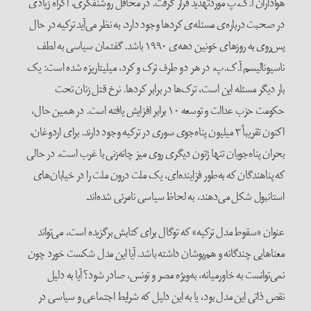
هواداران آ.ک.پ موردتهدید قرار گرفت. در محافل روشنفکری، اکراه زیادی
در صحبت درباره‌ی مسئله‌ی کردها وجود دارد. به نظر می‌آید ترکیه در حال
پس‌روی به روز‌های خونین دهه‌ی ۱۹۹۰ باشد. گفتمان سیاسی به لطف
ناسیونالیسم آ.ک.پ، در هر دو طرف ترک و کرد، میلیتاریزه شده است: یک
بار دیگر مسئله این است، ترک‌ها در برابر کردها. نرخ قتل زنان تحت
حکومت حزب عدالت و توسعه ۱۰ برابر افزایش یافته است. در همین حال،
اکنون تقریباً ۳ میلیون پناه‌جوی سوری در ترکیه وجود دارند. برای اردوغان،
بحران پناه‌جویان تنها ژتون دیگری روی میز چانه‌‌زنی با غرب است، در حالی
که پناهندگان که به‌طور فزاینده‌ای، یک ملت درون ملت را در خیابان‌های
استانبول شکل می‌دهند، به لحاظ سیاسی نامرئی شده‌اند.
عنوان «سقوط مدل ترکیه» که توگال برای کتابش برگزیده است، می‌تواند
معناهایی چندگانه و هم‌پوشان داشته باشد. آیا این مدل شکست خورد چون
نمی‌توانست به خاورمیانه، به‌ویژه مصر و تونس، صادر شود؟ آیا به دلیل
نقص ذاتی این مدل بود، یا به این دلیل که شرایط اجتماعی و سیاسی در