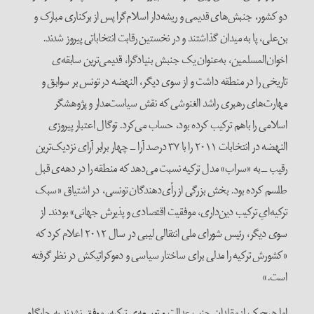
دو کشور، جنبش‌های قدیمی و ریشه‌دار اسلام‌گرا پس از برکناری مبارک و
بن‌علی، پا به میدان گذاشتند و در نخستین رقابت انتخاباتی پیروز شدند.
اخوان‌المسلمین، به‌عنوان یک جنبش بنیادگرا، قدیمی‌ترین سابقه‌ی
تاریخی را در منطقه داشت و از سوی دیگر، النهضه در تونس بر سوابق و
مهارت‌های رهبری راشد‌ الغنوشی که نقش سیاست‌مدار و پژوهشگر
اسلامی را باهم ترکیب کرده بود، حساب می‌کرد. توگال اعتبار پیروزی
النهضه در انتخابات ۲۰۱۱ را با ۳۷ درصد آرا ــ چهار برابر آرای نزدیک‌ترین
رقیب ــ به «سراب» مدل ترکیه نسبت می‌دهد که منطقه را در دهه‌ی قبل
طلسم کرده‌ بود. بخش بزرگی از رأی‌دهندگان تونسی، در اشتیاق «سبک
ترکیه‌ایِ ترکیب دین‌‌داری، موفقیت اقتصادی و پذیرش جهانی» بودند. از
سوی دیگر، رئیس شورای ملی انتقالی لیبی در سال ۲۰۱۲ اعلام کرد که
«کشورش ترکیه را مدلی برای ساختار سیاسی و دموکراتیکش در نظر گرفته
است.»
اما هیچ‌یک از مقلدان حزب عدالت و توسعه‌ی ترکیه، موفق نشدند به جایگاه