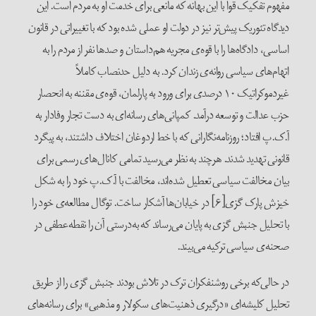
مفهوم تفکیک قوا با این بهانه که مانعی برای خدمت او به مردم است. این
دیدگاه تئوریک پیش‌تر نیز در دولت او عملی شده بود که با تغییراتی در قانون
اساسی، دادگاه‌ها را با قوه‌ی مجریه هم‌داستان و صدها نفر از مردم را به
اتهام‌های سیاسی روانه‌ی زندان کرد. به دلیل حد‌نصاب کاملاً
غیردموکراتیک ۱۰ درصدی برای ورود به پارلمان، قوه‌ی مقننه به انحصار
حزب عدالت و توسعه درآمد. کمپانی‌‌های رسانه‌ای به دست تجار وفادار به
آ.ک.پ افتاد؛ روزنامه‌نگارانی که با خط اردوغان اختلاف داشتند، به پیگرد
قانونی تهدید شدند. هرچند به نظر می‌رسید تمامی کانال‌های رسمی برای
بیان مخالفت سیاسی تعطیل شده‌اند، مخالفت با آ.ک.پ خود را به شکل
خیزش پارک گزی[۶] در خیابان‌ها آشکار ساخت. توگال مطالعه‌ی خود را
با تحلیل جنبش گزی به پایان می‌رساند که به‌درستی آن را نقطه‌عطفی در
صحنه‌ی سیاسی ترکیه می‌بیند.
در حالی‌که برخی روشنفکران ترک در تلاش بودند جنبش گزی را از طریق
تحلیل کلیشه‌ای «درگیری ذهنیت‌های سکولار و مذهبی» برای رسانه‌های