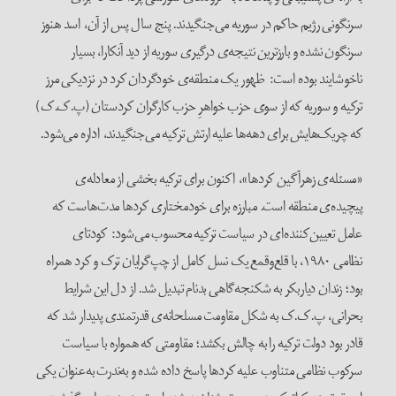
سرنگونی رژیم حاکم در سوریه می‌جنگیدند. پنج سال پس از آن، اسد هنوز
سرنگون نشده و بارزترین نتیجه‌ی درگیری سوریه از دید آنکارا، بسیار
ناخوشایند بوده است: ظهور یک منطقه‌ی خودگردان کرد در نزدیکی مرز
ترکیه و سوریه که از سوی حزب خواهرِ حزب کارگران کردستان (پ.ک.ک)
که چریک‌هایش برای دهه‌ها علیه ارتش ترکیه می‌جنگیدند، اداره می‌شود.
«مسئله‌ی زهرآگین کردها»، اکنون برای ترکیه بخشی از معادله‌ی
پیچیده‌ی منطقه است. مبارزه برای خودمختاری کردها مدت‌هاست که
عامل تعیین‌کننده‌ای در سیاست ترکیه محسوب می‌شود: کودتای
نظامی ۱۹۸۰، با قلع‌وقمع یک نسل کامل از چپ‌گرایان ترک و کرد همراه
بود؛ زندان دیاربکر به شکنجه‌گاهی بدنام تبدیل شد. از دل این شرایط
بحرانی، پ.ک.ک به شکل مقاومت مسلحانه‌ی قدرتمندی پدیدار شد که
قادر بود دولت ترکیه را به چالش بکشد؛ مقاومتی که همواره با سیاست
سرکوب نظامی متناوب علیه کردها پاسخ داده شده و به‌ندرت به‌عنوان یکی