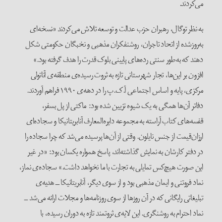
می‌کردند.
به نظر توگال، رهبران حزب عدالت و توسعه تلاش می‌کردند «نسخه‌ای
به‌روزشده از اتحاد تاجران، روشنفکران مذهبی و نخبگان حکومتی شکل
دهند که به‌طور سنتی رده‌های پایینی بلوک قدرت را هدف گرفته بود.»
افزون بر این‌ها، تجار شهرستانی تازه به ثروت ‌رسیده‌ی منطقه‌ی آناتولی
مرکزی، پایه و اساس اجتماعی آ.ک.پ را در دهه‌ی ‌۱۹۹۰ فراهم آوردند.
دفاتر آن‌ها همگی به یک شیوه تزیین شده بود: ماکتی از پل بسفر،
قفسه‌های کتاب آراسته به مجموعه دایره‌المعارف آنابریتانیکا و سجاده‌ای
ارزان‌قیمت از جنس نایلون. وقتی از آن‌ها پرسیده می‌شد که چرا سجاده را
در دفتر کارشان به نمایش گذاشته‌اند، پاسخ همواره یکسان بود: «در غیر
این صورت هیچ‌کس تمایلی به تجارت با ما نخواهد داشت.» سجاده‌ی نماز،
نماد فروتنی و ایمان مذهبی بود و از سوی دیگر، آنابریتانیکا ــ هدیه‌ی
تبلیغاتی رایگانی که در آن روزها از سوی روزنامه‌ها و مجلات ارائه می‌شد ــ
نماد احترام به روشنگری. این لایه‌ی ثروتمند تازه به دوران رسیده، با