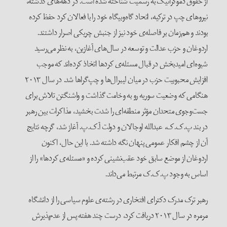
از حقوق دموکراتیک به رسمیت شناخته شده است. در دهه‌های گذشته،
نیروهای چپ در ترکیه، اتحاد گاه‌وبیگاه خود را با فعالان کرد حفظ کرده‌
بودند و هم‌زمان بر فاصله‌ی خود نیز از جنبش چریکی اصرار داشتند.
اردوغان و حزب عدالت و توسعه در سال‌های آغازین، به نظر می‌رسید
شیوه‌‌ای امیدبخش در قبال مسئله‌ی کردها اتخاذ کرده‌اند که موجب
افزایش ‌محبوبیت حزب در میان لیبرال‌ها و چپ‌گرا‌ها شد. در سال ۲۰۱۳
هنگامی که وضعیت سوریه رو به وخامت گذاشت و واشنگتن تلاش برای
جست‌وجوی متحدان مؤثر منطقه‌ای را شدت بخشید، مذاکرات بین رهبر
در بند پ.ک.ک، عبدالله اوجالان و دولت آ.ک.پ. آغاز شد، گرچه نتایج
آن از چشم افکار عمومی پنهان نگه داشته شد. با این حال، اکنون
اردوغان از موضع سابق خود عقب‌نشینی کرده و «مسئله‌ی کردها» را از
اساس به وجود پ.ک.ک مرتبط می‌داند.
رهبر ترک مدرک دکترای افتخاری در رشته‌ی علوم سیاسی را از دانشگاه
مرمره در سال ۲۰۱۳ دریافت کرد، درست چند هفته پس از عدم‌پذیرش