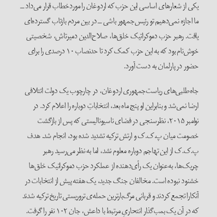
یکی از شعارهای اساسی این حزب که اردوغان را موردخطاب قرار می‌داد ــ
ما اجازه نمی‌دهیم تو رئیس‌جمهور باشی ــ در بین مردم بازتاب گسترده‌ای
یافت. رهبر حزب دموکراتیک خلق‌ها، صلاح‌الدین دمیرتاش، شخصیتی
خوش‌نام بود که به این حزب کمک کرد تا حدنصاب ‌۱۰ درصدی را برای
حضور در پارلمان به دست آورد.
جاه‌طلبی‌های ریاست‌جمهوری اردوغان، در چارچوب یک دولت ائتلافی
ارضا نمی‌شد و بنابراین او پنج ماه بعد، انتخاباتِ دوباره را اعلام کرد. در
نوامبر ۲۰۱۵، نظرسنجی‌ در فضای ناسیونالیستی که پس از بازگشت
خصومت میان پ.ک.ک و ارتش ترکیه تشدید شده بود، انجام شد. هدف
پ.ک.ک از این تهاجم دوباره معلوم نشد، اما به نظر می‌رسید رهبر
چریک‌ها، به‌عنوان یک رأی‌دهنده از عملکرد حزب دموکراتیک خلق‌ها
خشنود نبوده است. مخالفان جنگ جدید، یک هفته پیش از انتخابات در
آنکارا تجمع کردند و قربانی مرگ‌بارترین حمله‌ی تروریستی تاریخ ترکیه شدند
که در آن یک بمب‌گذار انتحاریِ مرتبط با داعش، جان ۱۰۲ نفر را گرفت.