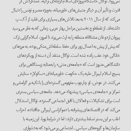
نمی‌رود. توگال خاستگاه پروژه‌ی اسلام‌گرایانه‌ی ترکیه، عملکردش در
قدرت و تأثیر آن بر دیگر جنبش‌های خاورمیانه، به‌ویژه مصر و تونس را دنبال
می‌کند که از سال ۲۰۱۱ به بعد تلاش‌های بسیاری برای تقلید از آ.ک.پ
داشته‌اند. از نقطه‌اوج نخستین مراحل بهار عربی، زمانی که به نظر می‌رسید
پیروان اردوغان مشتاقانه منطقه را به ارث می‌برند تا امروز، اسلام‌گرایی ترک
که بیش از پیش به اعمال زور برای حفظ سلطه‌اش متکی بوده، به مرزهای
خانگی‌ خود عقب رانده شده است. توگال منتقد آن دسته از رویکردهای
دانشگاهی مدروز است که «جامعه‌ی ‌مدنی» را به‌مثابه‌ زیستگاهی برای
بسیج اسلام لیبرال علیه یک حکومت خاورمیانه‌ای «سکولار» ستایش
می‌کنند. در عوض، او چارچوب مفهومی گسترده‌‌ای را با تکیه بر گرامشی و
تمرکز بر «جامعه‌ی سیاسی» پیشنهاد می‌دهد. جامعه‌ی سیاسی بستری
است برای تشکیلات و فعالان با افق اجتماعی گسترده. توگال استدلال
می‌کند که در اقتصادهای پیشرفته ‌با دموکراسی لیبرالی جاافتاده، احزاب
اغلب بر این بستر تسلط بیشتری دارند؛ اما در شرایط پویا، این زمینه با
سازمان‌ها و گروه‌های سیاسی ـ اجتماعی پر می‌شود که به‌دشواری