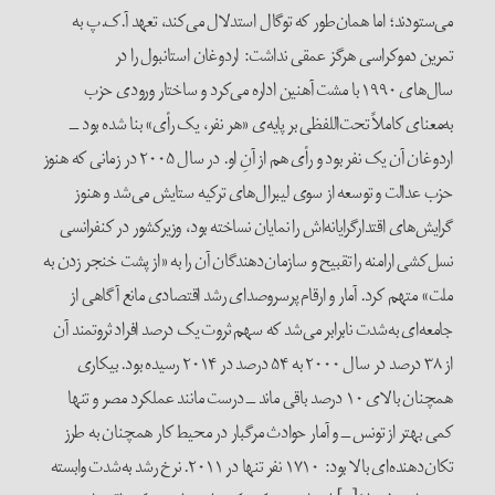
می‌ستودند؛ اما همان‌طور که توگال استدلال می‌کند، تعهد آ.ک.پ به
تمرین دموکراسی هرگز عمقی نداشت: اردوغان استانبول را در
سال‌های ۱۹۹۰ با مشت آهنین اداره می‌کرد و ساختار ورودی حزب
به‌معنای کاملاً تحت‌اللفظی بر پایه‌ی «هر نفر، یک رأی» بنا شده بود ــ
اردوغان آن یک نفر بود و رأی هم از آنِ او. در سال ۲۰۰۵ در زمانی که هنوز
حزب عدالت و توسعه از سوی لیبرال‌‌های ترکیه ستایش می‌شد و هنوز
گرایش‌های اقتدارگرایانه‌اش را نمایان نساخته بود، وزیرکشور در کنفرانسی
نسل‌کشی ارامنه را تقبیح و سازمان‌دهندگان آن را به «از پشت خنجر زدن به
ملت» متهم کرد. آمار و ارقام پرسروصدای رشد اقتصادی مانع آگاهی از
جامعه‌ای به‌شدت نابرابر می‌شد که سهم ثروت یک درصد افراد ثروتمند آن
از ۳۸ درصد در سال ۲۰۰۰ به ۵۴ درصد در ۲۰۱۴ رسیده بود. بیکاری
همچنان بالای ۱۰ درصد باقی ماند ــ درست مانند عملکرد مصر و تنها
کمی بهتر از تونس ــ و آمار حوادث مرگبار در محیط کار همچنان به طرز
تکان‌دهنده‌ای بالا بود: ۱۷۱۰ نفر تنها در ۲۰۱۱. نرخ رشد به‌شدت وابسته