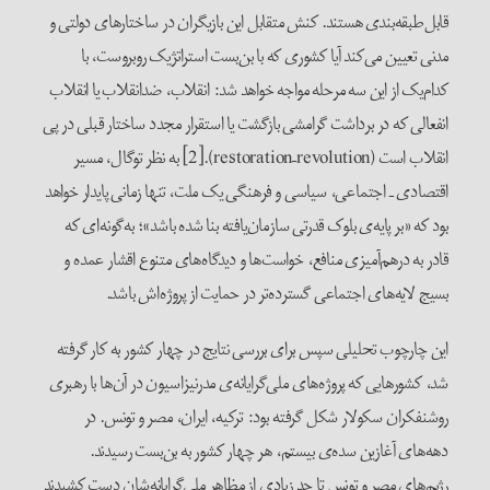
قابل‌طبقه‌بندی هستند. کنش متقابل این بازیگران در ساختارهای دولتی و
مدنی تعیین‌ می‌کند آیا کشوری که با بن‌بست استراتژیک روبروست، با
کدام‌یک از این سه مرحله مواجه خواهد شد: انقلاب، ضدانقلاب یا انقلاب
انفعالی که در برداشت گرامشی بازگشت یا استقرار مجدد ساختار قبلی در پی
انقلاب است (restoration–revolution).[2] به نظر توگال، مسیر
اقتصادی ـ اجتماعی، سیاسی و فرهنگی یک ملت، تنها زمانی پایدار خواهد
بود که «بر پایه‌ی بلوک قدرتی سازمان‌یافته‌ بنا شده باشد»؛ به‌گونه‌ای که
قادر به درهم‌آمیزی منافع، خواست‌ها و دیدگاه‌های متنوع اقشار‌ عمده‌ و
بسیج لایه‌های اجتماعی گسترده‌تر‌ در حمایت از پروژه‌اش باشد.
این چارچوب تحلیلی سپس برای بررسی نتایج در چهار کشور به کار گرفته
شد، کشورهایی که پروژه‌‌های ملی‌گرایانه‌ی مدرنیزاسیون در آن‌ها با رهبری
روشنفکران سکولار شکل گرفته بود: ترکیه، ایران، مصر و تونس. در
دهه‌های آغازین سده‌ی بیستم، هر چهار کشور به بن‌بست رسیدند.
رژیم‌های مصر و تونس تا حد زیادی از مظاهر ملی‌گرایانه‌شان دست کشیدند