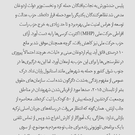
پلیس ضدشورش به نجات‌یافتگان حمله کرد و نخست‌وزیر دولت اردوغان
مدعی شد تظاهرکنندگان یکدیگر را موردحمله قرار داده‌اند. حزب عدالت و
توسعه از هراس امنیت ملی بهره برد و تا حد زیادی به خرج حزب راست
افراطی حرکت ملی (MHP) اکثریت کرسی‌ها را به دست آورد. آرای
حزب حرکت ملی نیز کاهش یافت، گرچه همچنان موفق شد بر مانع
۱۰ درصدی فائق آید. پیام اردوغان مبنی بر «ثبات»، هرچند احتمالاً پیروزی
در نظرسنجی‌ها را برای این حزب به ارمغان آورد، اما این به درگیری‌ها در
جنوب شرق کشور و حمله به شهرهایی مانند استانبول پایان نداد. درک
عمومی از مفهوم زندگی به‌شدت دگرگون شده است. سازمان‌های حقوق
بشر از تابستان ۲۰۱۵، صدها مورد از قربانی‌شدن شهروندان در مناطق
پرجمعیت کردنشین ازجمله بیش از ۵۰‌ کودک را ثبت کرده‌اند. محاصره از
جانب ارتش، همان‌گونه که انتظار می‌رفت در رسانه‌های جریان اصلی ترکیه
بازتابی ندارد: به‌تازگی، یک آموزگار از کارش اخراج شد و پس از تماس تلفنی
با یک برنامه‌ی تلویزیونی زنده برای جلب توجه مردم به موضوع، از سوی