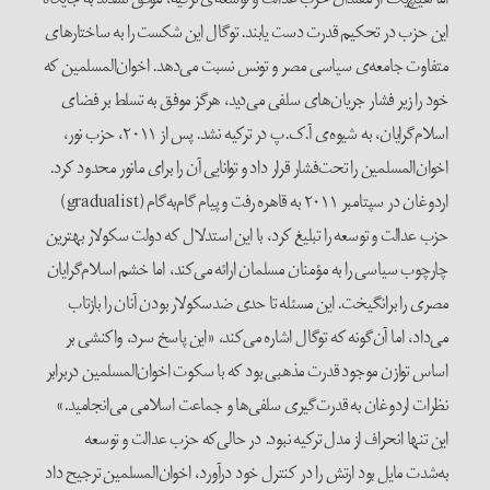
این حزب در تحکیم قدرت دست یابند. توگال این شکست را به ساختارهای
متفاوت جامعه‌ی سیاسی مصر و تونس نسبت می‌دهد. اخوان‌المسلمین که
خود را زیر فشار جریان‌های سلفی می‌دید، هرگز موفق به تسلط بر فضای
اسلام‌گرایان، به شیوه‌ی آ.ک.پ در ترکیه نشد. پس از ۲۰۱۱، حزب نور،
اخوان‌المسلمین را تحت‌فشار قرار داد و توانایی آن را برای مانور محدود کرد.
اردوغان در سپتامبر ۲۰۱۱ به قاهره رفت و پیام گام‌به‌گام (gradualist)
حزب عدالت و توسعه را تبلیغ ‌کرد، با این استدلال که دولت سکولار بهترین
چارچوب سیاسی را به مؤمنان مسلمان ارائه می‌کند، اما خشم اسلام‌گرایان
مصری را برانگیخت. این مسئله تا حدی ضدسکولار بودن آنان را بازتاب
می‌داد، اما آن‌گونه که توگال اشاره می‌کند، «این پاسخ سرد، واکنشی بر
اساس توازن موجود قدرت‌ مذهبی بود که با سکوت اخوان‌المسلمین دربرابر
نظرات اردوغان به قدرت‌گیری سلفی‌‌ها و جماعت اسلامی می‌انجامید.»
این تنها انحراف از مدل ترکیه نبود. در حالی‌که حزب عدالت و توسعه
به‌شدت مایل بود ارتش را در کنترل خود درآورد، اخوان‌المسلمین ترجیح داد