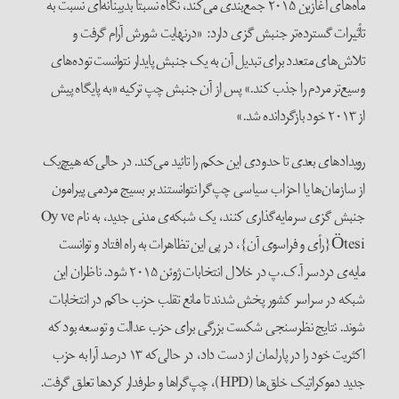
ماه‌های آغازین ۲۰۱۵ جمع‌بندی می‌کند، نگاه نسبتاً بدبینانه‌ای نسبت به
تأثیرات گسترده‌تر جنبش گزی دارد: «درنهایت شورش آرام گرفت و
تلاش‌های متعدد برای تبدیل آن به یک جنبش پایدار نتوانست توده‌های
وسیع‌تر مردم را جذب کند.» پس از آن جنبش چپ ترکیه «به پایگاه پیش
از ۲۰۱۳ خود بازگردانده شد.»
رویدادهای بعدی تا حدودی این حکم را تائید می‌کند. در حالی‌که هیچ‌یک
از سازمان‌ها یا احزاب سیاسی چپ‌گرا نتوانستند بر بسیج مردمی پیرامون
جنبش ‌‌‌‌‌‌گزی سرمایه‌گذاری کنند، یک شبکه‌ی مدنی جدید، به نام Oy ve
Ötesi{رأی و فراسوی آن}، در پی این تظاهرات به راه افتاد و توانست
مایه‌ی دردسر آ.ک.پ در خلال انتخابات ژوئن ۲۰۱۵ شود. ناظران این
شبکه در سراسر کشور پخش شدند تا مانع تقلب حزب حاکم در انتخابات
شوند. نتایج نظرسنجی شکست بزرگی برای حزب عدالت و توسعه بود که
اکثریت خود را در پارلمان از دست داد، در حالی‌که ۱۳ درصد آرا به حزب
جدید دموکراتیک خلق‌ها (HPD)، چپ‌گراها و طرفدار کردها تعلق گرفت.