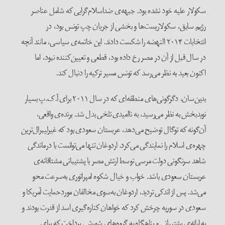
سکولار علیه خود نشده بود. جبهه‌ی ضداسلام‌گرایی که شامل عناصر
رژیم سابق، سکولاریست‌ها و بخشی از جریان چپ تونس بود، در
انتخابات ۲۰۱۴ النهضه را شکست دادند. این خاتمه‌ی سیاسی، مانند آنچه
در سال قبل از آن در مصر رخ داده بود، قطعی و تعیین‌کننده نبود، اما
اکنون بعید به نظر می‌رسد که تونس مسیر ترکیه را دنبال کند.
بدین‌سان، دگرگونی‌های منطقه‌ای که در سال ۲۰۱۱ برای آ.ک.پ بسیار
نویدبخش به نظر می‌رسید، به ناامیدی تلخی بدل شد. برنده‌ی واقعی،
آن‌گونه که توگال توضیح می‌دهد، عربستان سعودی بود که غیرلیبرال‌ترین
چهره‌ی اسلام را نمایندگی‌ می‌کرد. اردوغان تنها می‌توانست با درماندگی
شاهد سرنگونی دولت مرسی توسط ارتش مصر با پشتیبانی مشتاقانه‌ی
عربستان سعودی باشد. خواب و خیال شکوه امپراتوری به‌سرعت محو
می‌شد. پس از اندکی تردید، اردوغان به‌سوی مخالفان موردحمایت آمریکا و
سعودی در سوریه چرخش کرد که خواهان کناره‌گیری اسد از قدرت بودند و
به ارائه‌ی پشتیبانی و پناهگاه به گروه‌های شورشی پرداخت که برای