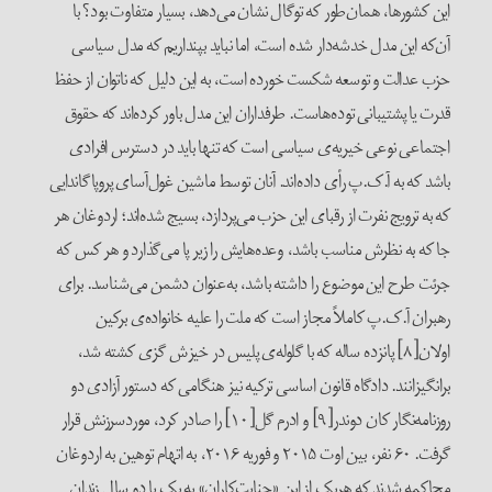
این کشورها، همان‌طور که توگال نشان ‌می‌دهد، بسیار متفاوت بود؟ با
آن‌که این مدل خدشه‌دار شده است، اما نباید بپنداریم که مدل سیاسی
حزب عدالت و توسعه شکست خورده است، به این دلیل که ناتوان از حفظ
قدرت یا پشتیبانی توده‌هاست. طرفداران این مدل باور کرده‌اند که حقوق
اجتماعی نوعی خیریه‌‌ی سیاسی است که تنها باید در دسترس افرادی
باشد که به آ.ک.پ رأی داده‌اند. آنان توسط ماشین غول‌آسای پروپاگاندایی
که به ترویج نفرت از رقبای این حزب می‌پردازد، بسیج شده‌اند؛ اردوغان هر
جا که به نظرش مناسب باشد، وعده‌هایش را زیر پا می‌گذارد و هر کس که
جرئت طرح این موضوع را داشته باشد، به‌عنوان دشمن می‌شناسد. برای
رهبران آ.ک.پ کاملاً مجاز است که ملت را علیه خانواده‌ی برکین
اولان[۸] پانزده ساله که با گلوله‌ی پلیس در خیزش گزی کشته شد،
برانگیزانند. دادگاه قانون اساسی ترکیه نیز هنگامی که دستور آزادی دو
روزنامه‌نگار کان دوندر[۹] و ادرم گل[۱۰] را صادر کرد، موردسرزنش قرار
گرفت. ۶۰ نفر، بین اوت ۲۰۱۵ و فوریه ۲۰۱۶، به اتهام توهین به اردوغان
محاکمه شدند که هریک از این «جنایت‌کاران» به یک یا دو سال زندان