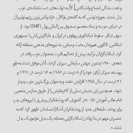
و تحت بندگی اجماع واشنگتنی[۳] به دولت‌‌های دست‌نشانده‌ی غرب
بدل شدند، به‌ویژه تونس که به گفته‌ی توگال، «ارتدوکس‌ترین رژیم نولیبرال
در دنیای عرب» و نماد مجسم صندوق بین‌المللی پول (IMF) بود. از
سوی دیگر، سقوط دیکتاتوری پهلوی در ایران و جایگزینی‌اش با جمهوری
اسلامی، الگویی هم‌زمان مثبت و منفی، به نیروهای مذهبی منطقه ارائه
کرد. اسلام‌گرایان ترکیه، پیش از تحکیم قدرت به‌عنوان حزب رفاه، در
دهه‌ی ۱۹۸۰چندین جهش سازمانی سپری کردند. آنان موفق شدند به‌طور
پیوسته، میزان آرای خود را از ۸ درصد در ۱۹۸۷ به ۱۶ درصد در ۱۹۹۱ و
۲۱ درصد در سال ۱۹۹۵ افزایش دهند و به‌عنوان بزرگ‌ترین حزب پدیدار
شوند. همچنین این جنبش نسلی از کادرهایش را از طریق مدارس مذهبی
امام هاتپ آموزش داد: «در کشوری که روشنفکران پیش‌تر با نیروهای چپ
برابر بودند، طبقه‌‌ای جدید از روشنفکرانِ آشکارا مسلمان ظهور کرد که به
عنصری مهم در بنا نهادن اسلام‌گرایی به‌مثابه‌ یک بدیل هژمونیک بدل
شدند.»