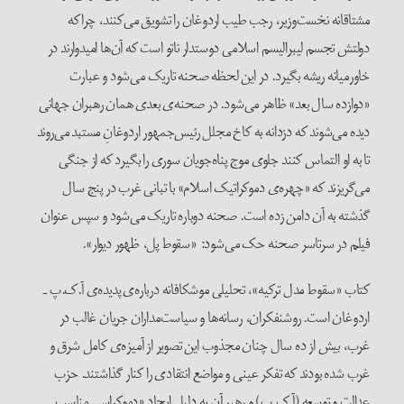
مشتاقانه نخست‌وزیر، رجب طیب اردوغان را تشویق می‌کنند، چراکه
دولتش تجسم لیبرالیسم اسلامی دوستدار ناتو است که آن‌ها امیدوارند در
خاورمیانه ریشه بگیرد. در این لحظه صحنه تاریک می‌شود و عبارت
«دوازده سال بعد» ظاهر می‌شود. در صحنه‌ی بعدی همان رهبران جهانی
دیده می‌شوند که دزدانه به کاخ مجلل رئیس‌جمهور اردوغانِ مستبد می‌روند
تا به او التماس کنند جلوی موج پناه‌جویان سوری را بگیرد که از جنگی
می‌گریزند که «چهره‌ی دموکراتیک اسلام» با تبانی غرب در پنج سال
گذشته به آن دامن زده است. صحنه دوباره تاریک می‌شود و سپس عنوان
فیلم در سرتاسر صحنه حک می‌شود: «سقوط پل، ظهور دیوار».
کتاب «سقوط مدل ترکیه»، تحلیلی موشکافانه درباره‌ی پدیده‌ی آ.ک.پ ـ
اردوغان است. روشنفکران، رسانه‌ها و سیاست‌مداران جریان غالب در
غرب، بیش از ده سال چنان مجذوب این تصویر از آمیزه‌ی کامل شرق و
غرب شده بودند که تفکر عینی و مواضع انتقادی را کنار گذاشتند. حزب
عدالت و توسعه (آ.ک.پ) و رهبر آن به دلیل ایجاد «دموکراسی مناسب