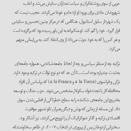
عربی از سوی روشنفکران و سیاست‌مداران ستایش می‌شد و اغلب،
شهروندان عادی برای ورود او ازدحام و غوغا می‌کردند. عجیب نیست که
یک شهردار سابق استانبول، هنگامی که در مرکز چنین تحسین و ستایشی
قرار گیرد، خود را گم کند. او متکبرانه به این باور رسیده بود که برگزیده است
و هر کس را که به خود جرئت می‌داد از وی انتقاد کند، به بی‌ایمانی متهم
می‌کرد.
ترکیه چه از منظر سیاسی و چه از لحاظ جامعه‌شناختی، همواره‌ جامعه‌ای
به‌شدت چند‌پاره بوده است ــ تا آن حد که دو نوع توالت در ترکیه وجود دارد،
ترکی و فرانسوی (à la Turca و à la Franca) که براساس آن افراد
محافظه‌کار یا تجددخواه سکولار مشخص می‌‌شوند. حزب عدالت و توسعه
به‌تدریج این جامعه‌ی شکننده را به سطح خطرناکی از قطبی‌شدن سوق
داد. این مسئله از زمانی که بوش و دیگر رهبران ناتو تصویر موفقیت
اقتصادی ترکیه و گذار دموکراتیک آن را ترویج می‌کردند، نیز آشکار بود.
سخنرانی اردوغان پس از پیروزی در انتخاب ۲۰۰۷، در ظاهر سخاوتمندانه