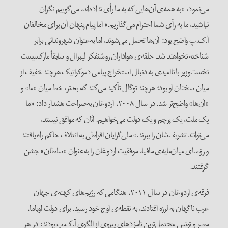
می‌نمود، «به همه‌ی آن‌هایی که به ما رأی نداده‌اند، می‌گوییم نگران
نباشید، ما به رأی شما احترام می‌گذاریم.» اما پیام پنهان آن برای مخالفان
آ.ک.پ واضح بود: آن‌ها تحمل می‌شوند، اما به‌عنوان شهروندانی برابر
شناخته نخواهند شد. حلقه‌ی هواداران روشنفکر لیبرال و سابقاً مارکسیست
نخست‌وزیر با ناامیدی به دنبال استخراج پیامی دموکراتیک هرچند خفیف از
میان سخنان او بود؛ هرچند توگال تأکید می‌کند که بعدتر، خط میان «ما» و
«آن‌ها» واضح‌تر شد. در سال ۲۰۰۸، اردوغان به‌صراحت هشدار داد: «ما
یک ملت، یک پرچم و یک دولت می‌خواهیم. آنان که موافق نیستد،
می‌توانند تشریف‌شان را ببرند.» ملی‌گرایان افراطی به ائتلاف حاکم راه یافتند
و رؤسای میان‌مایه‌ی مافیا، موفقیت اردوغان را به‌عنوان «سلطان» جشن
گرفتند.
فرقه‌ی اردوغان در سال ۲۰۱۱، هنگامی که رژیم‌های کهنه‌ی جهان
عرب ناگهان به لرزه افتادند، به نقطه‌ی اوج خود رسید. برای دولت اوباما،
مصر و تونس محتمل‌ترین نامزدهای پیروی از الگوی آ.ک.پ بودند: در هر