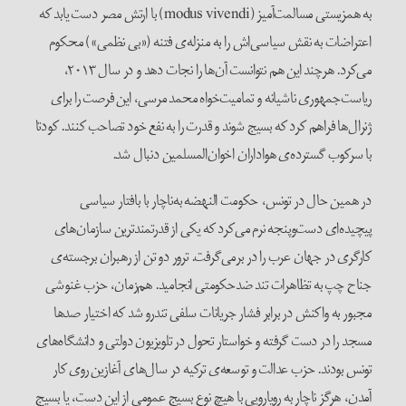
به همزیستی مسالمت‌آمیز (modus vivendi) با ارتش مصر دست ‌یابد که
اعتراضات به نقش سیاسی‌اش را به منزله‌ی فتنه («بی نظمی») محکوم
می‌کرد. هرچند این هم نتوانست آن‌ها را نجات دهد و در سال ۲۰۱۳،
ریاست‌جمهوری ناشیانه و تمامیت‌خواه محمد مرسی، این فرصت را برای
ژنرال‌‌ها فراهم کرد که بسیج شوند و قدرت را به نفع خود تصاحب کنند. کودتا
با سرکوب گسترده‌ی هواداران اخوان‌المسلمین دنبال شد.
در همین حال در تونس، حکومت النهضه به‌ناچار با بافتار سیاسی
پیچیده‌ای دست‌وپنجه نرم می‌کرد که یکی از قدرتمندترین سازمان‌های
کارگری در جهان عرب را در برمی‌گرفت. ترور دو تن از رهبران برجسته‌ی
جناح چپ به تظاهرات تند ضدحکومتی انجامید. هم‌زمان، حزب غنوشی
مجبور به واکنش در برابر فشار جریانات سلفی تندرو شد که اختیار صدها
مسجد را در دست گرفته و خواستار تحول در تلویزیون دولتی و دانشگاه‌های
تونس بودند. حزب عدالت و توسعه‌ی ترکیه در سال‌های آغازین روی کار
آمدن، هرگز ناچار به رویارویی با هیچ نوع بسیج عمومی از این دست، یا بسیج