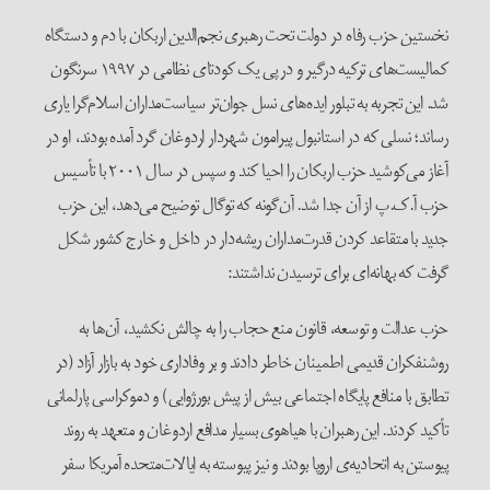
نخستین حزب رفاه در دولت تحت رهبری نجم‌الدین اربکان با دم و دستگاه
کمالیست‌های ترکیه درگیر و در پی یک کودتای نظامی در ۱۹۹۷ سرنگون
شد. این تجربه به تبلور ایده‌های نسل جوان‌تر سیاست‌مداران اسلام‌گرا یاری
رساند؛ نسلی که در استانبول پیرامون شهردار اردوغان گرد آمده بودند، او در
آغاز می‌کوشید حزب اربکان را احیا کند و سپس در سال ۲۰۰۱ با تأسیس
حزب آ.ک.پ از آن جدا شد. آن‌گونه که توگال توضیح می‌دهد، این حزب
جدید با متقاعد کردن قدرت‌مداران ریشه‌دار در داخل و خارج کشور شکل
گرفت که بهانه‌ای برای ترسیدن نداشتند:
حزب عدالت و توسعه، قانون منع حجاب را به چالش نکشید، آن‌ها به
روشنفکران قدیمی اطمینان خاطر دادند و بر وفاداری خود به بازار آزاد (در
تطابق با منافع پایگاه اجتماعی بیش از پیش بورژوایی) و دموکراسی پارلمانی
تأکید کردند. این رهبران با هیاهوی بسیار مدافع اردوغان و متعهد به روند
پیوستن به اتحادیه‌ی اروپا بودند و نیز پیوسته به ایالات‌متحده آمریکا سفر