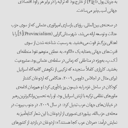
به جریان پول داغ[۴] از خارج بود که ترکیه را در برابر هر رکود اقتصادی
جهانی آسیب‌پذیر می‌ساخت.
در صحنه‌ی بین‌المللی، رؤیای بازسازی امپراتوری عثمانی که از سوی حزب
عدالت و توسعه ارائه می‌شد، شهرستانی‌گرایی (Provincialism)[5] را با
اهدافی بزرگ‌تر قوت می‌بخشید. به رسمیت‌ شناخته شدن از سوی
قدرت‌های جهانی به‌مثابه‌ یک «الگو»، به عطشِ متوهم نفوذ منطقه‌ای
آ.ک.پ، به‌ویژه در مناطقی که زمانی در سلطه‌ی عثمانی بود، مشروعیت
بخشید. کارزاری کاملاً سنجیده‌ که ترکیبی از نکوهش گاه‌به‌گاه اسرائیل
(برای مثال در اجلاس داووس ۲۰۰۹، هنگامی که اردوغان کشتار
کودکان در ساحل غزه را به شیمون پرز یادآوری کرد) و هم‌زمان ادامه‌ی
مانورهای نظامی‌ ترکیه با ارتش اسرائیل بود، او را به تحسین‌برانگیزترین رهبر
در خیابان‌های جهان عرب تبدیل کرد: در سال ۲۰۰۹، در جنوب بیروت در
محله‌ی حزب‌الله، بیلبوردی تصویری از اردوغان با این شعار کنایه‌آمیز به
نمایش درآمد: «مردان عرب کجا هستند؟»؛ اردوغان در بازدید از کشورهای