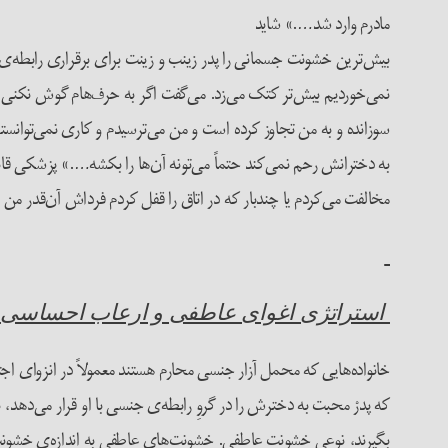
مادرم وارد شد….» شاید
بیش‌ترین خشونت جسمانی را پدر زینب و زینت برای برقراری رابطه‌ی ج
نمی‌خوردیم بیش‌تر کتک می‌زد. می‌گفت اگر به حرف‌هام گوش نکنی می
سوزانده و به من تجاوز کرده است و من می‌ترسیدم و کاری نمی‌توانس
به دخترانش رحم نمی‌کند حتماً می‌تونه آن‌ها را بکشه….» پزشکی قان
مخالفت می‌کردم یا چند­بار که در اتاق را قفل کردم فرداش آن‌قدر من
استراتژی­ اغوای عاطفی و ارعاب احساسی
خانواده‌هایی که محمل آزار جنسی محارم هستند معمولاً در انزوای اجتم
که پدرْ محبت به دخترش را در گروِ رابطه‌ی جنسی با او قرار می‌دهد، ن
بگیرند، نوعی خشونت عاطفی. خشونت‌های عاطفی به اندازه‌ی خشونت‌های جس