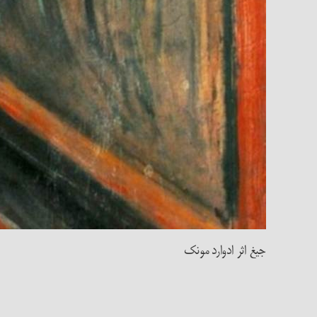
جیغ اثر ادوارد مونک