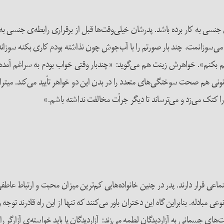
نسی به ­کار برده باشد. پدرشان خیلی‌وقت‌ها قبل از برقراری رابطه‌ی جنسی ب
‌سوزانمت، چند بار صورتم را با آب‌جوش چون نذاشته بودم کاری بکنه سوزانده 
تم بکنم». خواهرش زینت هم می‌گوید: «چندبار وقتی خواب بودم به سراغم آمده 
ونی هم صحت سوختگی‌های متعدد را در بدن این دو خواهر تأیید می‌کند. میترا 
 را کتک می‌زد و می‌ترساند تا دیگر جرأت مخالفت نداشته باشم.»
اعی قرار دارند. پدر در ­چنین خانواده‌هایی کم‌ترین میزان محبت و ارتباط عاطف
وعی مبادله. بنابراین گاه این دختران باور می‌کنند که تنها از این راه قادرند 
مانی به آزاردیدگان لطمه می‌زند: آزاردیدگان یا باید خواسته‌ی آزارگر را بپذی