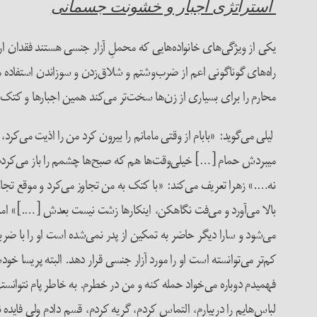
استراتژی­ اجبار و خشونت جسمانی
یکی از ویژگی‌های خانواده‌هایی که محملِ آزار جنسی هستند فقدان ارت
راه‌های گوناگونی اعم از ضرب‌وشتم و شلاق‌زدن و سوزاندن استفاده می
محارم­ را برای بسیاری از زن‌ها سخت‌تر می‌کند همین اجبار­ها و کتک
لیلی­ می‌گوید: «بابام از وقتی مامانم را بیرون کرد من را اذیت می‌کرد، 
می­بردش حمام […] خیلی‌وقت‌ها هم که صبح‌ها چشمم را باز می‌کردم 
نه….» زهرا تعریف می‌کند: «با کتک به من تجاوز می‌کرد و موقع تجا
بالا می‌آورد و می­‌فت نگاه­کن، این­کارها زشت نیست بعدش [….]» اما
می‌شود و سارا دیگر حاضر به تمکین از پدر نمی‌شده است او را با ضر
کم‌تر می‌توانسته است او را مورد آزار جنسی قرار دهد. البته پری
فهمیدم دوباره می‌خواد حمله کنه و من در خطرم. به خاطر پام نتوانستم
لباس‌هایم را دربیارم، التماس کردم، گریه کردم، قسم دادم ولی فای