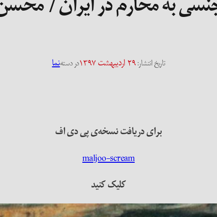
نسی به محارم در ایران / محسن
۲۹ اردیبهشت ۱۳۹۷
نما
تاریخ انتشار:
در دسته
برای دریافت نسخه‌ی پی دی اف
maljoo-scream
کلیک کنید