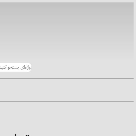
رفتن
به
محتوا
جستجو