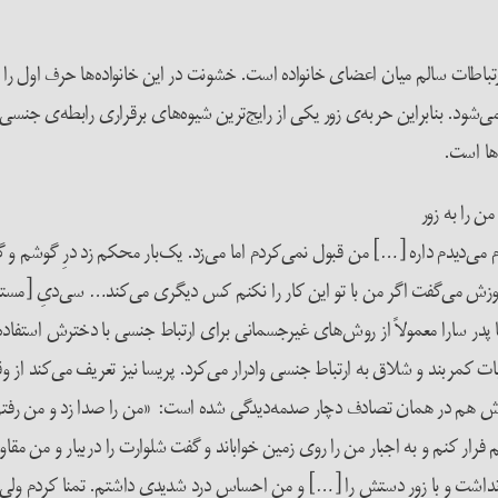
باطات سالم میان اعضای خانواده است. خشونت در این خانواده‌ها حرف اول را می‌
‌شود. بنابراین حربه‌ی زور یکی از رایج‌ترین شیوه‌های برقراری رابطه‌ی جنسی ب
‌ها است.
من را به زور
می‌دیدم داره […] من قبول نمی‌کردم اما می‌زد. یک‌بار محکم زد درِ گوشم و 
وزش می‌گفت اگر من با تو این کار را نکنم کس دیگری می‌کند… سی‌دیِ [مستهج
 پدر سارا معمولاً از روش‌های غیرجسمانی برای ارتباط جنسی با دخترش استفاده 
بات کمربند و شلاق به ارتباط جنسی وادرار می‌کرد. پریسا نیز تعریف می‌کند 
سا خودش هم در همان تصادف دچار صدمه‌دیدگی شده است: «من را صدا زد و من 
 فرار کنم و به اجبار من را روی زمین خواباند و گفت شلوارت را دربیار و من م
ده نداشت و با زور دستش را […] و من احساس درد شدیدی داشتم. تمنا کردم ولی