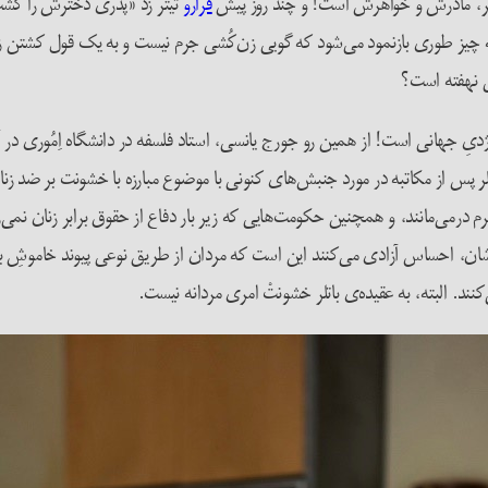
ختر، مادرش و خواهرش است! و چند روز پیش
فرارو
تیتر زد «پدری دخترش را کشت
 چیز طوری بازنمود می‌شود که گویی زن‌کُشی جرم نیست و به یک قول کشتن زن
 نهفته است؟
ِ جهانی است! از همین رو جورج یانسی، استاد فلسفه در دانشگاه اِمُوری در آتل
لر پس از مکاتبه در مورد جنبش‌های کنونی با موضوع مبارزه با خشونت بر ضد زنان
رم درمی‌مانند، و همچنین حکومت‌هایی که زیر بار دفاع از حقوق برابر زنان نمی‌رو
ودشان، احساس آزادی می‌کنند این است که مردان از طریق نوعی پیوند خاموشِ برا
ند. البته، به عقیده‌ی باتلر خشونتْ امری مردانه نیست.