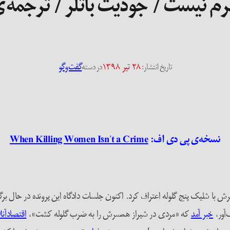
م نیست / جودیت باتلر / ترجمه‌
۲۸ تیر ۱۳۹۸
گفت‌وگو
تاریخ انتشار:
در دسته
نسخه‌ی پی دی اف:
When Killing Women Isn’t a Crime
ا شلیک پنج گلوله اعتراف کرد. اکنون جلسات دادگاه‌ این پرونده در حال برگزا
‌آور،
خبر آمد
که «مردی در شیراز همسرش را به ضرب گلوله کشت»،
اقتصادآنل