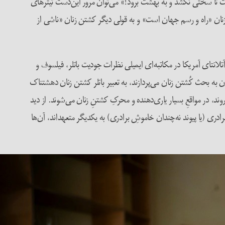
 تا سختی نکشد و به بهشت برود!» می‌توان مرور این‌دست تیترهای
ان «راه و رسم جهان است» و به قولی دیگر کشتن زنان «ناشی از
انتای آمریکا در مکاتبه‌ای ایمیلی نظرات جودیت باتلر، فیلسوف و
 به بحث کُشتن زنان می‌پردازند، به تعبیر باتلر کشتن زنان دهشتناک
ند، در مواقعِ بسیار یاری‌دهنده و محرکِ کشتنِ زنان می‌شوند. از دید
دری (یا پیوند نه‌چندان خاموشِ برادری) به یکدیگر متعهداند، آن‌ها