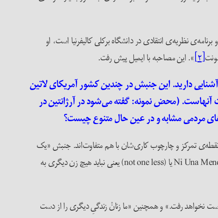
برنامه‌ی نظریه‌ی انتقادی در دانشگاه برکلی کالیفرنیا است، او
ونت
[۲]
». این مصاحبه با ایمیل پیش رفت.
آشنایی دارید. این جنبش در چندین کشور آمریکای لاتین
یت آنهاست. (محض نمونه: گفته می‌شود در آرژانتین در
ج‌های مردمی مشابه و در عین حال متنوع چیست؟
 نقطه‌ی تمرکز و چارچوب کاری‌شان با هم متفاوت‌اند. جنبش «یک
زن کمتر هم نه!» در سرتاسر آمریکای لاتین میلیون‌ها نفر از زنان را به خیابان کشاند تا با خشونت بر ضد زنان، ترنس‌ها و بومی‌ها مبارزه کنند. شعار Ni Una Menos یا (not one less) یعنی نباید هیچ زن دیگری به
ست نخواهد رفت.» و همچنین «ما زنانْ زندگیِ دیگری را از دست