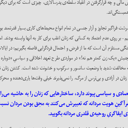
ِ مالی و چه قرارگرفتن در انقیاد سلطه‌ی پدرسالاری، چیزی است که برای دیگ
همبستگی‌اند.
Me یا «#من‌هم» در افشای سرشت فراگیر تجاوز و آزار جنسی در تمام انواع محیط‌های کاری بسیار قدر
ندیم – بر روی عدم اعتماد به کسانی که زنان اغلب برای کار به آنها وابسته بو
 مستلزم آن است که ما از فرض و احتمال فردگرایی فاصله بگیریم؛ در ایالات 
انتین جنبش «یک زن کمتر هم نه!» در مواردی طرح تعهد اخلاقی و سیاسیِ «دوب
به مخالفت شدید با وضعیت سانسور و سرکوب و خشونت شده است. کشتن زنان نیز 
 زنان در آزادی و بی‌ترس از مرگ، را نمی‌پذیرند خیلی وقت‌ها یاری‌دهنده و محر
ادی و سیاسی‌ پیوند دارد، ساختارهایی که زنان را به حاشیه‌ می‌راند
هرآگینِ هویت مردانه که تعبیرش می‌کنند به محِق بودن مردان نسبت
ای ایفاگریِ روحیه‌ی قلدری مردانه بگویید.