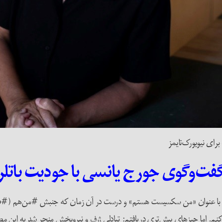
برای نیویورک‌تایمز
فت‌وگوی جورج یانسی با جودیت باتلر
ت کنم. اما چیزهای بیش‌تری دریافتم: تبادلی ژرف و نیروبخش منجر شد به این مص