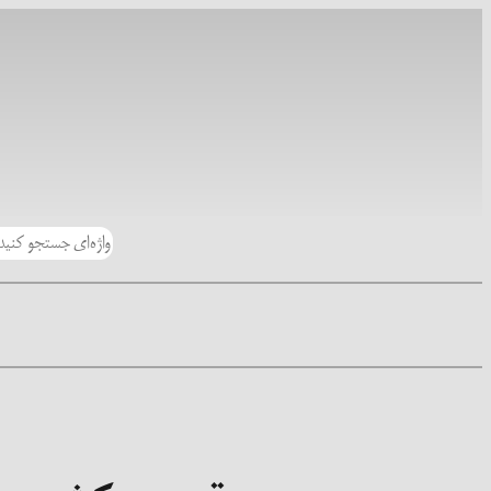
رفتن
به
محتوا
جستجو