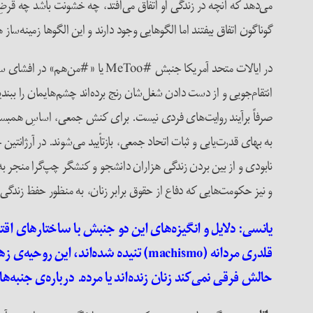
می‌دهد که آنچه در زندگی او اتفاق می‌افتد، چه خشونت باشد چه قرض
گوناگون اتفاق بیفتند اما الگوهایی وجود دارند و این الگوها زمینه‌ساز 
در ایالات متحد آمریکا جنبش #Too
انتقام‌جویی و از دست دادن شغل‌شان رنج برده‌اند چشم‌هایمان را بب
صرفاً برآیند روایت‌های فردی نیست. برای کنش جمعی، اساسِ همبستگی
به بهای قدرت‌یابی و ثبات اتحاد جمعی، بازتأیید می‌شوند. در آرژ
نابودی و از بین بردن زندگی هزاران دانشجو و کنشگر چپ‌گرا منجر 
و نیز حکومت‌هایی که دفاع از حقوق برابر زنان، به منظور حفظ زندگی‌
یانسی
: دلایل و انگیزه‌های این دو جنبش با ساختارهای اقتص
قلدری مردانه (
machismo
) تنیده شده‌اند، این روحیه‌ی ز
حالش فرقی نمی‌کند زنان زنده‌اند یا مرده. درباره‌ی جنبه‌ه