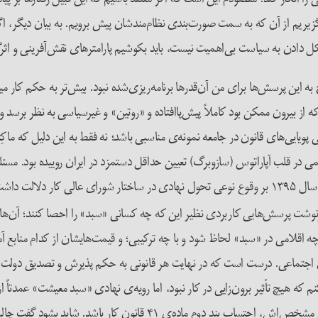
زیریم از آن‌ که به سمت صورت‌بندی نظام‌مندشان پیش برویم. به بیان دیگر، ا
ل دادن به سیاست بی‌اهمیت نیست، باید بکوشیم پارامترهای نقش‌آفرینی و اثرگذ
به این پرسش‌ها برای من آن‌قدرها برنامه‌ریزی‌شده نبود. بیش‌تر به حکم کار م
 از بیرون ممکن بود کاملاً پیش‌پاافتاده و «روتین» و غیرسیاسی به نظر برسد و 
ی پویایی‌های قانون در جامعه نمونه‌ی مناسبی باشد؛ نه فقط به این دلیل که ماک
ی در قلب آپاراتوس (سازوبرگ) تعیین حداقل دستمزد در ایران روییده بود. مسئ
مشخص تولید می‌شد. از این منظر، معرفی «سبد معیشت» در انتهای سال ۱۳۹۵ بر وقوع نوعی تحول نهادی در 
وشت پرسش‌هایی کاربردی نظیر این ‌که چه کسانی «سبد» را احصا کنند؛ آن‌ه
اقلامی در «سبد» لحاظ شود و با چه ترکیبی؛ و قیمت‌هایشان از کدام منابع 
ای اجتماعی. درست است که در نهایت هر قانونی به حکم پذیرش و تصدیق دولت 
م که هیچ تأثیر برون‌زایی در کار نبود، اما رویه‌ی نهادی «سبد معیشت» عمدتاً 
سرزَد. نیروی اجتماعی صاحب‌صدا و قَدَری وجود نداشت که مطالبه‌ی مشخص‌ا