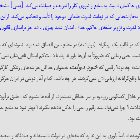
اوی حاکمان نسبت به منابع و نیروی کار را تعریف و صیانت می‌کند، [یعنی] م
جازات‌هایی که در نهایت قدرت طبقاتی موجود را تأیید و تحکیم می‌کند. ازای
ود قدرت و تزویر طبقه‌ی حاکم. هدف ایشان نباید چیزی باشد جز براندازی قانون
 که در قالب یک اِپیگراف (برنوشته) در مطلع متن الصاق شده بود، نمونه‌ای
ند، حتی زمانی که ضرورتاً به آن‌ها باور ندارند یا دست‌کم ایدئال‌ تلقی‌شان‌ نم
یشت» چه بود؟ رقمی که
به‌عنوان حداقل هزینه‌های زندگی کارگران
خودِ دولت
ا واقع‌گرایانه ارزیابی‌اش نمی‌کردند. هر چه باشد، کدام آمار دولتی در ایران هرگز
 خلال گفتگویی روزمره بر سر حداقل دستمزد، از آدم‌ها بشنوم که «طبق برآورد
ت؟ چرا نمی‌توانستند رقم رسمی را به‌کل نادیده بگیرند؟ بهتر نبود به منابع غ
 بود.