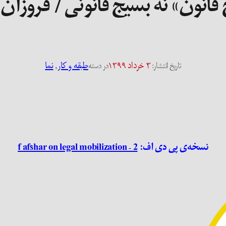
قانون» نه بسیج قانونی / فروزان 
۳ خرداد ۱۳۹۹
طبقه و کار
, 
نما
تاریخ انتشار:
در دسته
نسخه‌ی پی دی اف:
f afshar on legal mobilization – 2