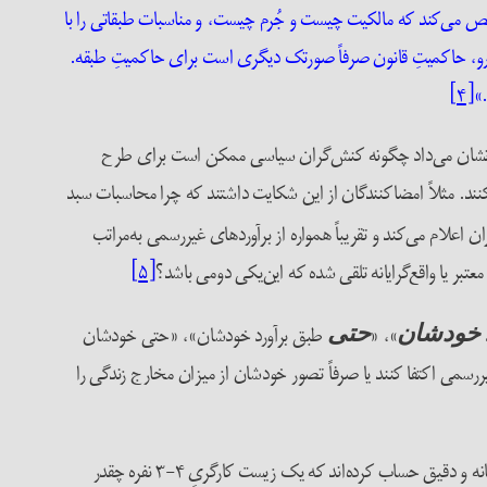
شخص می‌کند که مالکیت چیست و جُرم چیست، و مناسبات طبقاتی را با
ن‌رو، حاکمیتِ قانون صرفاً صورتک دیگری است برای حاکمیتِ طبقه.
.»
[۴]
 که نشان می‌داد چگونه کنش‌گران سیاسی ممکن است برای طرح
ی‌‌کنند. مثلاً امضاکنندگان از این شکایت داشتند که چرا محاسبات سبد
 اعلام می‌کند و تقریباً همواره از برآوردهای غیررسمی به‌مراتب
 معتبر یا واقع‌گرایانه تلقی شده که این‌یکی دومی باشد؟
[۵]
»، «
طبق برآورد خودشان»، «حتی خودشان
خودشان
حتی
یررسمی اکتفا کنند یا صرفاً تصور خودشان از میزان مخارج زندگی را
ناگفته، بر اساس لحن و آهنگ و تأکید و چینش کلمات،‌ پیدا بود که گوینده اساساً باوری به این ندارد که عده‌ای در دولت نشسته‌اند و صادقانه و منصفانه و دقیق حساب کرده‌اند که یک زیست کارگریِ ۴-۳ نفره چقدر