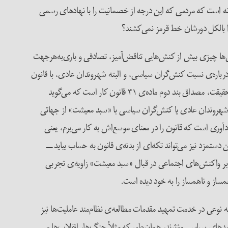
نه است که مردمی که این درجه از خصمانیت را با نهادهای رسمی
چرا بالکل دورشان خط قرمز نمی‌کشند؟
یش‌ها چیزی بیش از کنش‌هایی تناقض‌آمیز، تصادفی و باری‌به‌هرجهت
درباره‌ی نسبت کنش‌گران سیاسی، و البته شهروندان عادی، با قانون
در خود حمل می‌کرد؟ توجه داشته باشیم که «سبد معیشت» از هر لحاظ در تعریف موردنظر از قانون در این‌جا می‌گنجد. رقم رسمی سبد معیشت، در حقیقت، مصداق بند دوم ماده‌ی ۴۱ قانون کار است که می‌گوید
بت شهروندان عادی یا کنش‌گران سیاسی با «سبد معیشت» از جهاتی
دآوری است که قانون را در معنای موسع‌اش به کار می‌برم، یعنی
مزد نیز می‌تواند تکه‌ای از بدنه‌ی قانون به حساب بیاید ـــ
کز بر واکنش‌های اجتماعی در قبال «سبد معیشت» زاویه‌ی تجربی
از و ناهمساز را به خود دیده است.
نوعی در خدمت تمهید مقدمات مطالعه‌ی نظام‌مند عاملیت‌ها نیز
مدهای سیاسی مؤثرند، همان‌طور که مثلاً جنگ‌ها، انقلاب‌ها و