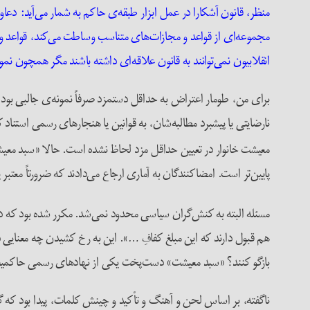
منظر، قانون آشکارا در عمل ابزار طبقه‌ی حاکم به شمار می‌آید: دع
مجموعه‌ای از قواعد و مجازات‌های متناسب وساطت می‌کند، قواعد و م
انقلابیون نمی‌توانند به قانون علاقه‌ای داشته باشند مگر همچون نم
برای من، طومار اعتراض به حداقل دستمزد صرفاً نمونه‌ی جالبی بود
نارضایتی یا پیشبرد مطالبه‌شان، به قوانین یا هنجارهای رسمی استناد کن
معیشت خانوار در تعیین حداقل مزد لحاظ نشده است. حالا «سبد مع
پایین‌تر است. امضاکنندگان به آماری ارجاع می‌دادند که ضرورتاً معتبر ی
مسئله البته به کنش‌گران سیاسی محدود نمی‌شد. مکرر شده بود که در
هم قبول دارند که این مبلغ کفافِ …». این به رخ کشیدن چه معنایی داش
بازگو کنند؟ «سبد معیشت» دست‌پخت یکی از نهادهای رسمی حاکمیت