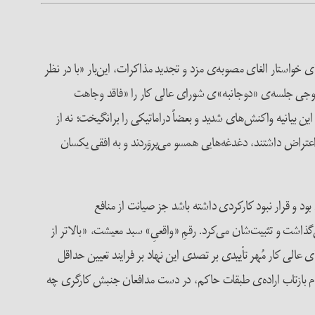
ن طی بیانیه‌ای خواستار الغای مصوبه‌ی مزد و تجدید مذاکرات، این‌بار «با در نظر
 سبد معاش» شدند. امضاکنندگان با استناد به اصل سه‌جانبه‌گرایی و بند یکم و دوم ماده‌ی ۴۱ قانون کار، خروجی جلسه‌ی «دوجانبه‌»ی شورای عالی کار را «فاقد وجاهت
این بیانیه واکنش‌های شدید و بعضاً دراماتیکی را برانگیخت؛ نه از
تراض داشتند، دغدغه‌هایی همسو می‌پروَردند و به افقی یکسان
د و قرار نبود کارکردی داشته باشد جز صیانت از منافع
اشت و تثبیت‌شان می‌کرد. رقمِ‌ «واقعیِ» سبد معیشت، «بالاتر از
ی عالی کار مُهر تأییدی بر تصدی این نهاد بر فرایند تعیین حداقل
ر مقام بازتاب اراده‌ی طبقات حاکم، در دست مدافعان جنبش کارگری چه