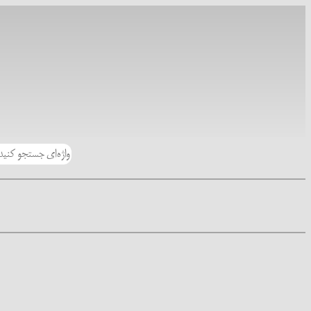
رفتن
به
محتوا
جستجو