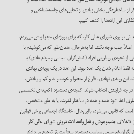
گر از ساختارزدگی بخش زیادی از تحلیل‌های جامعه‌شناختی و
اری این اراده‌ها را کشف کنیم.
یدانی بر روی شورای عالی کار، که برای پروژه‌ای مجزا پیش می‌بردم،
اصلاً جلب توجه نکند. اما به‌هر‌حال، همان‌طور که می‌کوشیدم با
ِتی از نحوه‌ی رویارویی افراد (کنش‌گران سیاسی و مردم عادی) با
له فقط اعلام شدن یک عدد نبود. این عدد در یک رویه‌ی نهادی
ساختار شورای عالی کار دلالت داشت. این رویه‌ی نهادی، فارغ از محتوا و خوب و بد و کم و زیادش،
ا در چه فرایندی انتخاب شوند؛ کمیته‌ی دستمزد (کمیته‌ی تخصصی
آماری اخذ شود همه و همه در ساختار قدرت، یا به طور مشخص،
است که قانون می‌شود، بااین‌حال، خاستگاه اجتماعی برخی قوانین
از لابه‌لای جنب‌وجوش و فعل‌وانفعالات درونی شورای عالی کار
ش، احتساب بند دوم ماده‌ی ۴۱ قانون کار باشد. شاید بشود گفت چالش‌گران غیررسمی سیاست دستمزد سنتاً بیش‌تر ترجیح می‌دادند