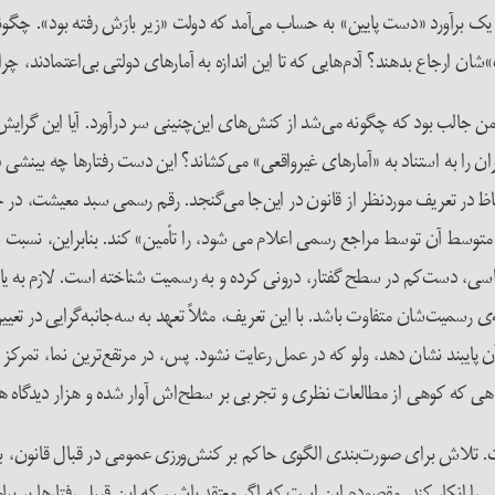
یک برآورد «دست پایین» به حساب می‌آمد که دولت «زیر بارَش رفته بود». چگو
»‌شان ارجاع بدهند؟ آدم‌هایی که تا این اندازه به آمارهای دولتی بی‌اعتمادند، 
 من جالب بود که چگونه می‌شد از کنش‌های این‌چنینی سر درآورد. آیا این گرا
 را به استناد به «آمارهای غیرواقعی» می‌کشاند؟ این دست رفتارها چه بینشی 
عداد متوسط آن توسط مراجع رسمی اعلام می شود، را تأمین» کند. بنابراین، نس
 سیاسی، دست‌کم در سطح گفتار، درونی کرده و به رسمیت شناخته است. لازم به یا
‌شان متفاوت باشد. با این تعریف، مثلاً تعهد به سه‌جانبه‌گرایی در تعیین دست
آن پایبند نشان دهد، ولو که در عمل رعایت نشود. پس، در مرتفع‌ترین نما، تمر
 که کوهی از مطالعات نظری و تجربی بر سطح‌اش آوار شده‌ و هزار دیدگاه همس
ت. تلاش برای صورت‌بندی الگوی حاکم بر کنش‌ورزی عمومی در قبال قانون، به 
ا انکار کند. مقصودم این است که اگر معتقد باشیم که این قبیل رفتارها بر پیا