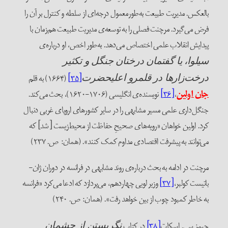
العکس. مدیریت طبیعت به‌طورمعمول درجه‌ای از سلطه و کنترل بر آن را
رض می‌گیرد. مرچنت فصلی را به توسعه‌ی مدیریت طبیعت هم‌زمان با
یدایش انقلاب علمی اختصاص می‌دهد. به‌طور اخص، او درباره‌ی
یلوا، یا گفتمان درختان جنگل و تکثیر
[۳۵]
(۱۶۶۴) به قلم
رخت‌زارها
در قلمرو اعلیحضرت
ان اولین
،
[۳۶]
نویسنده‌ی انگلیسی (۱۷۰۶-۱۶۲۰)، بحث می‌کند.
نگل‌داری علمی مسیر مشابهی را در سایر کشورهای اروپای غربی دنبال
رد. اولین خواهان «رویه‌های صحیحِ حفاظت از محیط‌زیست [شد] که
ی‌توانند به پیشرفت اقتصادی مداوم کمک کنند». (همان: ص. ۲۳۷)
رچنت در ادامه به بحث درباره‌ی روند مشابهی در فرانسه در دوران ژان-
اتیست کولبر،
[۳۷]
وزیر لویی چهاردهم، می‌پردازد که ادعا می‌کرد «فرانسه
ه خاطر کمبود چوب از بین خواهد رفت». (همان: ص. ۲۴۰)
یمز سی. اسکات
[۳۸]
در کتاب
نگریستن از چشمان