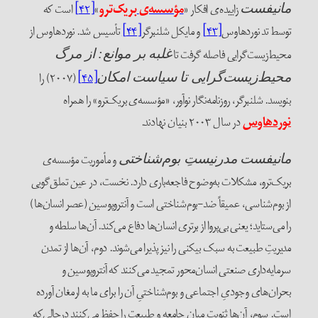
زاییده‌ی افکار «
مؤسسه‌ی
بریک‌ترو
»
[۴۲]
است که
انیفست
وسط تد نوردهاوس
[۴۳]
و مایکل شلنبرگر
[۴۴]
تأسیس شد. نوردهاوس از
حیط‌زیست‌گرایی فاصله گرفت تا
غلبه بر موانع: از مرگ
[۴۵]
(۲۰۰۷) را
حیط‌زیست‌گرایی تا سیاست امکان
نویسد. شلنبرگر، روزنامه‌نگار نوآور، «مؤسسه‌ی بریک‌ترو» را همراه
وردهاوس
در سال ۲۰۰۳ بنیان نهادند.
و مأموریت مؤسسه‌ی
انیفست مدرنیستِ بوم‌شناختی
ریک‌ترو، مشکلات به‌وضوح فاجعه‌باری دارد. نخست، در عین تملق‌گویی
ز بوم‌شناسی، عمیقاً ضد-بوم‌شناختی است و آنتروپوسین (عصر انسان‌ها)
ا می‌ستاید؛ یعنی بی‌پروا از برتری انسان‌ها دفاع می‌کند. آن‌ها سلطه و
دیریتِ طبیعت به سبک بیکنی را نیز پذیرا می‌شوند. دوم، آن‌ها از تمدن
رمایه‌داری صنعتی انسان‌محور تمجید می‌کنند که آنتروپوسین و
حران‌های وجودیِ اجتماعی و بوم‌شناختیِ آن را برای ما به ارمغان آورده
ست. سوم، آن‌ها ثنویت میان جامعه و طبیعت را حفظ می‌کنند درحالی‌که