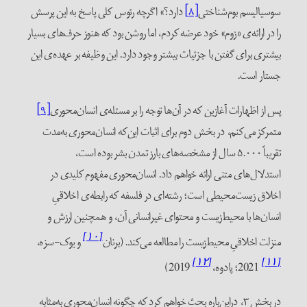
وسیالیسم بوم‌شناختی
[۸]
دارد؟» اگرچه رئوس کلی پاسخ به این پرسش
ا در ارائه‌ی «زوم» خود عرضه کردم، اما روشن بود که هنوز حرف‌‌های بسیار
یشتری برای گفتن با جزئیات بیشتر وجود دارد. این وظیفه‌ بر عهده‌‌ی این
ستار است.
س از اظهارات آغازین که در آن‌ها توجه را بر مسئله‌ی انسان‌محوری
[۹]
تمرکز می‌کنم، در بخش دوم برای اثبات این‌که انسان‌محوری به‌مدت
تقریباً ۵.۰۰۰ سال از مشخصه‌های بارز تمدن بشر بوده است،
ستدلال‌های متنی ارائه خواهم داد. انسان‌محوری مفهوم کلیدی در
خلاق زیست‌محیطی است؛ رشته‌ای در فلسفه که رابطه‌ی اخلاقیِ
نسان‌ها با محیط‌زیست و محتوای غیرانسانی آن، و همچنین ارزش و
[۱۰]
نزلت اخلاقیِ محیط‌زیست را مطالعه می‌کند. (برنان
و یوک-سزه،
[۱۲]
[۱
2021؛ پادوه،
2019)
در بخش ۳، دراین‌باره بحث خواهم کرد که چگونه انسان‌محوری به‌مثابه