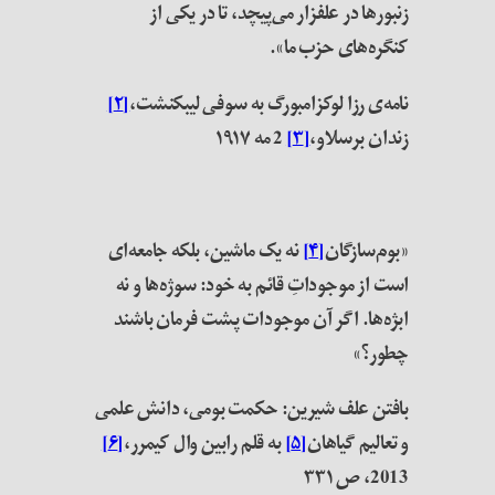
زنبورها در علفزار می‌پیچد، تا در یکی از
کنگره‌های حزب ما».
نامه‌ی رزا لوکزامبورگ به سوفی لیبکنشت،
[۲]
زندان برسلاو،
[۳]
2 مه ۱۹۱۷
«بوم‌سازگان
[۴]
نه یک ماشین، بلکه جامعه‌ای
است از موجوداتِ قائم به خود: سوژه‌ها و نه
ابژه‌ها. اگر آن موجودات پشت فرمان باشند
چطور؟»
بافتن علف شیرین: حکمت بومی، دانش علمی
و تعالیم گیاهان
[۵]
به قلم رابین وال کیمرر،
[۶]
2013، ص ۳۳۱