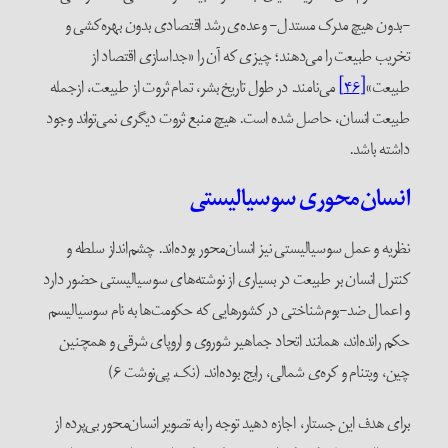
بدون هیچ‌ مدرک مستدل- وعده‌ی رشد اقتصادی بدون بهره‌کشی و
خریب طبیعت را می‌دهند؛ چیزی که آن را «جداسازی اقتصاد از
بیعت»
[۴۶]
می‌نامند. در طول تاریخ بشر، تمام ثروت از طبیعت، ازجمله
بیعت انسان، حاصل شده است. هیچ منبع ثروت دیگری نمی‌تواند وجود
اشته باشد.
نسان‌محوری سوسیالیستی
ظریه و عمل سوسیالیستی نیز انسان‌محور بوده‌اند. چشم‌انداز سلطه و
نترل انسان بر طبیعت در بسیاری از نوشته‌های سوسیالیستی حضور دارد
 اعمال ضد-بوم‌شناختی در کشورهایی که حکومت‌ها به نام سوسیالیسم
کم رانده‌اند، همانند اتحاد جماهیر شوروی و اروپای شرقی و همچنین
ین، ویتنام و کره‌ی شمالی، رایج بوده‌اند. (نک. پی‌نوشت ۶)
رای هدف این جستار، اجازه دهید توجه را به تصویر انسان‌محور بی‌پرده‌ از