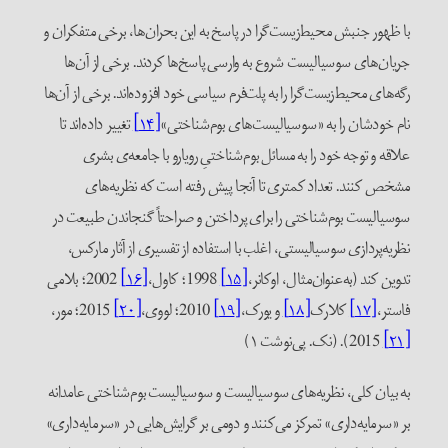
ا ظهور جنبش محیط‌زیست‌گرا در پاسخ به این بحران‌ها، برخی متفکران و
ریان‌های سوسیالیست شروع به وارسی پاسخ‌ها کردند. برخی از آن‌ها
گه‌های محیط‌زیست‌گرا را به پلت‌فرم سیاسی خود افزوده‌اند. برخی از آن‌ها
ام خودشان را به «سوسیالیست‌های بوم‌شناختی»
[۱۴]
تغییر داده‌اند تا
لاقه و توجه خود را به مسائل بوم‌شناختیِ رویارو با جامعه‌ی بشری
شخص کنند. تعداد کمتری تا آنجا پیش رفته است که نظریه‌های
وسیالیست بوم‌شناختی را برای پرداختن و صراحتاً گنجاندن طبیعت در
ظریه‌پردازی سوسیالیستی، اغلب با استفاده از تفسیری از آثار مارکس،
دوین کند (به‌عنوان‌مثال، اوکانر،
[۱۵]
1998؛ کاول،
[۱۶]
2002؛ بلامی
استر،
[۱۷]
کلارک
[۱۸]
و یورک،
[۱۹]
2010؛ لووی،
[۲۰]
2015؛ مور،
[۲
2015). (نک. پی‌نوشت ۱)
ه بیان کلی، نظریه‌های سوسیالیست و سوسیالیست بوم‌شناختی عامدانه
ر «سرمایه‌داری» تمرکز می‌کنند و دومی بر گرایش‌هایی در «سرمایه‌داری»