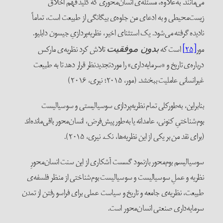
ی‌مانند. به‌علاوه، مسئله‌ی انسان‌محوری که کلید فهم اخلاق
یست‌محیطی و به ادعای من جلوه‌ی بیگانگی از طبیعت است، تماماً
ادیده گرفته می‌شود. یک استثنای اخیر، نظریه‌پردازیِ جیسون دابلیو.
ور
[۲۵]
است که
تلاش کرد نظریه‌ی مارکس
بدون موفقیت
رباره‌ی تاریخ و «سرمایه‌داری» را موردتجدیدنظر قرار دهد تا به طبیعت
یرانسانی عاملیت ببخشد. (مور، ۲۰۱۵؛ نیری، ۲۰۱۶)
نابراین، به‌طورکلی تمام نظریه‌پردازی سوسیالیستی و سوسیالیست
وم‌شناختیِ کنونی، عامدانه یا به‌طور پیش‌فرض، انسان‌محور باقی‌مانده‌اند
برای نقد من بر یکی از این نظریه‌ها، نک. نیری، ۲۰۱۵).
وسیالیسم بوم‌محور بازنمود گسست آشکاری از این سنت انسان‌محورِ
ظریه و عملِ سوسیالیست و سوسیالیست بوم‌شناختی از منظر فلسفه‌ی
بیعت، نظریه‌ی جامعه و تاریخ و سیاست عملی برای فراسو رفتن از تمدن
رمایه‌داری صنعتی انسان‌محور است.