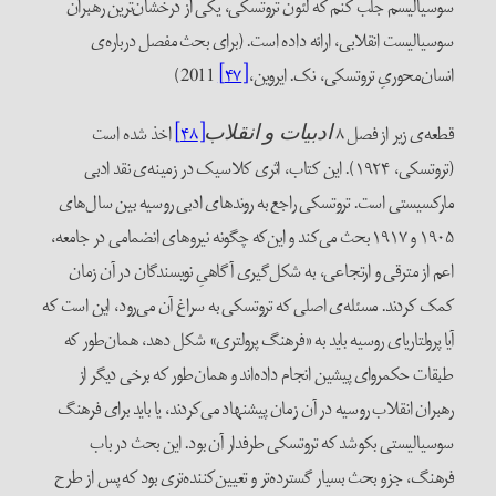
وسیالیسم جلب کنم که لئون تروتسکی، یکی از درخشان‌ترین رهبران
وسیالیست انقلابی، ارائه داده است. (برای بحث مفصل درباره‌ی
نسان‌محوریِ تروتسکی، نک. ایروین،
[۴۷]
2011)
طعه‌ی زیر از فصل ۸
[۴۸]
اخذ شده است
ادبیات و انقلاب
(تروتسکی، ۱۹۲۴). این کتاب، اثری کلاسیک در زمینه‌ی نقد ادبی
ارکسیستی است. تروتسکی راجع به روندهای ادبی روسیه بین سال‌های
۱۹۰۵ و ۱۹۱۷ بحث می‌کند و این‌که چگونه نیروهای انضمامی در جامعه،
عم از مترقی و ارتجاعی، به شکل‌گیری آگاهیِ نویسندگان در آن زمان
مک کردند. مسئله‌ی اصلی که تروتسکی به سراغ آن می‌رود، این است که
یا پرولتاریای روسیه باید به «فرهنگ پرولتری» شکل دهد، همان‌طور که
بقات حکمروای پیشین انجام داده‌اند و همان‌طور که برخی دیگر از
هبران انقلاب روسیه در آن زمان پیشنهاد می‌کردند، یا باید برای فرهنگ
وسیالیستی بکوشد که تروتسکی طرفدار آن بود. این بحث در باب
رهنگ، جزو بحث بسیار گسترده‌تر و تعیین‌کننده‌تری بود که پس از طرح