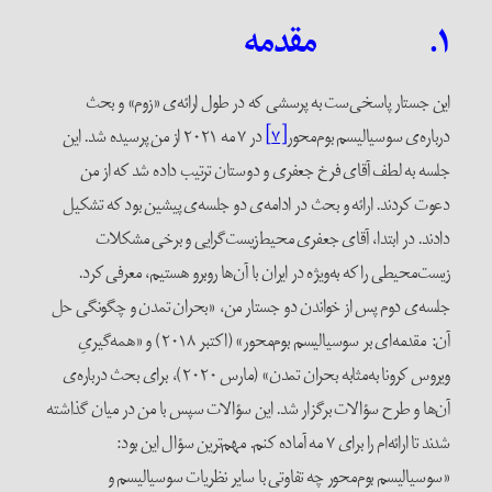
 مقدمه
ین جستار پاسخی‌ست به پرسشی که در طول ارائه‌ی «زوم» و بحث
رباره‌ی سوسیالیسم بوم‌محور
[۷]
در ۷ مه ۲۰۲۱ از من پرسیده شد. این
لسه به لطف آقای فرخ جعفری و دوستان ترتیب داده شد که از من
عوت کردند. ارائه و بحث در ادامه‌ی دو جلسه‌ی پیشین بود که تشکیل
ادند. در ابتدا، آقای جعفری محیط‌زیست‌گرایی و برخی مشکلات
یست‌محیطی را که به‌ویژه در ایران با آن‌ها روبرو هستیم، معرفی کرد.
لسه‌ی دوم پس از خواندن دو جستار من، «بحران تمدن و چگونگی حل
آن: مقدمه‌ای بر سوسیالیسم بوم‌محور» (اکتبر ۲۰۱۸) و «همه‌گیریِ
ویروس کرونا به‌مثابه بحران تمدن» (مارس ۲۰۲۰)، برای بحث درباره‌ی
ن‌ها و طرح سؤالات برگزار شد. این سؤالات سپس با من در میان گذاشته
شدند تا ارائه‌ام را برای ۷ مه آماده کنم. مهم‌ترین سؤال این بود:
سوسیالیسم بوم‌محور چه تفاوتی با سایر نظریات سوسیالیسم و