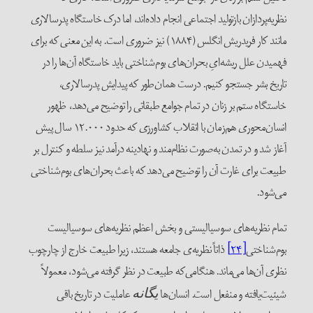
ظریه‌پردازان بازتولید اجتماعی انجام داده‌اند، اما درک خاستگاه پدرسالاری
مانند کار فریدریش انگلس (۱۸۸۴) نیز ضروری است. به این معنی که برای
همیدن علل ریشه‌ایِ بحران‌های بوم‌شناختی باید خاستگاه آن‌ها را در
اریخ بشر جستجو کنیم. درست همان‌طور که پیدایش پدرسالاری،
استگاه ستم بر زنان در تمام جوامع طبقاتی را توضیح می‌دهد، ظهور
انسان‌محوری هم‌زمان با انقلاب کشاورزی که حدود ۱۲.۰۰۰ سال پیش
غاز شد و در تمدن به‌صورت نظام‌مند و نهادینه درآمد نیز سلطه و کنترل بر
بیعت برای غارت آن را توضیح می‌دهد که باعث بحران‌های بوم‌شناختی
ی‌شود.
مام نظریه‌های سوسیالیستی و بخش اعظم نظریه‌های سوسیالیست
وم‌شناختی
[۲۴]
ذاتاً نظریه‌ی جامعه هستند، زیرا طبیعت خارج از چارچوب
ظری آن‌ها می‌ماند. هنگامی‌که طبیعت در نظر گرفته می‌شود، معمولاً
یئیت‌یافته و منفعل است. انسان‌ها
عاملیت در تاریخ باقی
یگانه