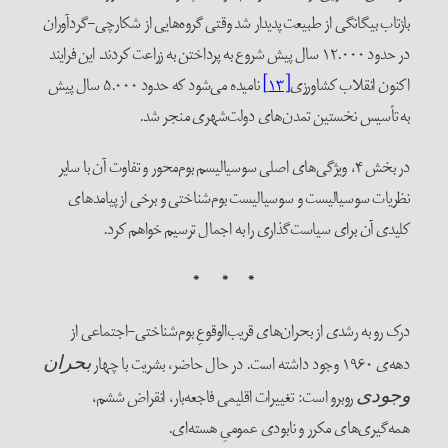
ازتاب بیگانگی از طبیعت پدیدار شد وقتی گروه‌هایی از شکارچی-گردآوران
در حدود ۱۲.۰۰۰ سال پیش شروع به پرداختن به زراعت کردند. این فرایند
کنون انقلاب کشاورزی
[۱۳]
نامیده می‌شود که حدود ۵.۰۰۰ سال پیش
ه تأسیس نخستین تمدن‌های دولت‌شهری منجر شد.
در بخش ۴، ویژگی‌های اصلی سوسیالیسم بوم‌محور و تفاوت آن با سایر
ظریات سوسیالیست و سوسیالیست بوم‌شناختی و برخی از پیامدهای
لیدی آن برای سیاست‌گذاری را به اجمال ترسیم خواهم کرد.
* * *
رک رو به رشدی از بحران‌های قریب‌الوقوعِ بوم‌شناختی-اجتماعی از
‌ی ۱۹۶۰ وجود داشته است. در حال حاضر، بشریت با چهار
بحران
روبرو است: تغییرات اقلیمی فاجعه‌بار، انقراض ششم،
جودی
مه‌گیری‌های مکرر و نابودی عمومیِ هسته‌ای.