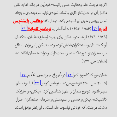
گرچه مرچنت علم و فعالیت علمی را نیمه-خودآیین می‌داند، اما به نقش
کمل آن در حمایت از ظهور و تسلط شیوه‌ی تولید سرمایه‌داری و ایجاد
مدن بورژوایی مدرن نیز اشاره می‌کند. درحالی‌که
یوهانس والنتینوس
ندره
[۳۰]
(۱۵۸۶-۱۶۵۴) متأله آلمانی و
توماسو کامپانلا
[۳۱]
(۱۵۳۹-۱۶۳۹) راهب دومینیکن برای بهبود اوضاع دهقانان، متکدیان،
لونک‌نشینان و صنعتگران تلاش کرده بودند، «بیکن را می‌توان با منافع
رمایه‌داران تولید پوشاک، تجار، معدن‌داران و دولت همسان انگاشت».
همان: ص. ۱۷۷)
مان‌طور که کلیفورد کانر
[۳۲]
در
[۳۳]
تاریخ مردمی علم
ضیح می‌دهد، توماس کوهن
[۳۴]
فیلسوف علم
سیار بانفوذ، دو نوع متمایز از علم را شناسایی کرد: «بیکنی» و «فیزیک
لاسیک». بیکن بر قسمی از علم مبتنی بر هنرهای صنعتگران اصرار
اشت. مرچنت، که خودش فیلسوف علم است، با این نظر موافق است: