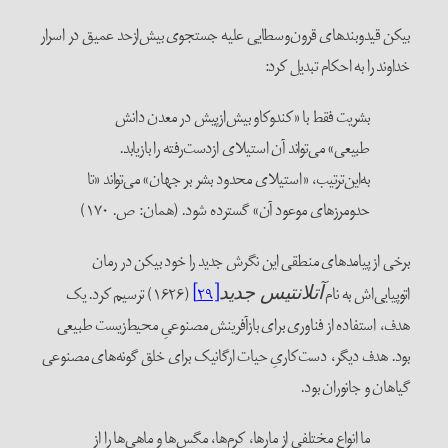
یکن قیدوبندهای قرون‌وسطایی علیه جستجوی بیش‌ازحد عمیق در اسرار
داوند را به احکام تبدیل کرد:
بشریت فقط با «کندوکاو بیش‌ازپیش در معدن دانش
طبیعی» می‌تواند آن استیلای ازدست‌رفته را بازیابد.
به‌این‌ترتیب، «استیلای محدود بشر بر جهان» می‌تواند «تا
حدومرزهای موعود آن» گسترده شود. (همان: ص. ۱۷۰)
رخی از پیامدهای منطقی این نگرش جدید را خود بیکن در رمان
توپیایی‌اش به نام
[۲۹]
(۱۶۲۶) ترسیم کرد. یک
آتلانتیس جدید
دف، استفاده از فناوری برای بازآفرینش مصنوعیِ محیط‌زیست طبیعی
ود. هدف دیگر، دست‌کاریِ حیات ارگانیک برای خلق گونه‌های مصنوعی
یاهان و جانوران بود.
ما انواع مختلفی از مارها، کرم‌ها، مگس‌ها و ماهی‌ها را از