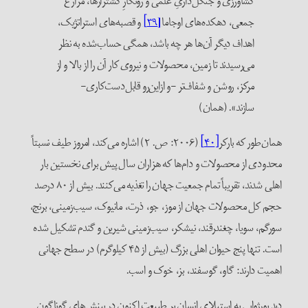
کشاورزی و جنگل‌داریِ علمی و رونگارِ کشتزارها، مزارع
جمعی، دهکده‌های اوجاما
[
۳۹]
و قصبه‌های استراتژیک،
اهداف دیگر آن‌ها هر چه باشد، همگی حساب‌شده به نظر
می‌رسیدند تا زمین، محصولات و نیروی کار آن را از بالا و از
مرکز، روشن و شفاف‌تر -و ازاین‌رو قابل‌دست‌کاری-
سازند». (همان)
مان‌طور که بارکر
[۴۰]
(۲۰۰۶: ص. ۲) اشاره می‌کند، امروز طیف نسبتاً
حدودی از محصولات و دام‌ها که هزاران سال پیش برای نخستین بار
اهلی شدند، تقریباً تمام جمعیت جهان را تغذیه می‌کنند. بیش از ۸۰ درصد
جم کل محصولات جهان از موز، جو، ذرت، مانیوک، سیب‌زمینی، برنج،
ورگم، سویا، چغندرقند، نیشکر، سیب‌زمینی شیرین و گندم تشکیل شده
است. تنها پنج حیوان اهلی بزرگ (بیش از ۴۵ کیلوگرم) در سطح جهانی
همیت دارند: گاو، گوسفند، بز، خوک و اسب.
ید بورژوایی به استیلای انسان بر طبیعت اکنون در بینش‌های گوناگون