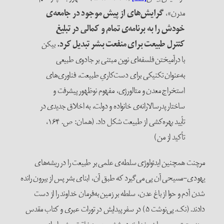
مدرن»،
گرایش‌های از پیش موجود در جامعه‌ی
خودش را به برنامه‌ی تمام و کمالی در تبلیغ
کنترل طبیعت برای منفعت بشر تبدیل کرد.
بیکن
با درآمیختن فلسفه‌ای نوین مبتنی بر جادوی طبیعی
به‌عنوان تکنیکی برای دست‌کاریِ طبیعت، فناوری‌های
استخراج معدن و متالورژی، مفهوم نوظهور پیشرفت و
ساختار پدرسالارانه‌ی خانواده و دولت، به اخلاق جدیدی در
تأیید بهره‌کشی از طبیعت شکل داد. (همان: ص. ۱۶۴،
تأکید از من)
رچنت همچنین ایدئولوژی سلطه‌ی علمی بر طبیعت را در ریشه‌های
هودی-مسیحی آن پی می‌گیرد که طبق آن، ابنای بشر پس از بیرون رانده
دن آدم و حوا از باغ عدن، سلطه بر زمین به‌فرمان خداوند را از دست
دادند. (نک. پی‌نوشت ۵) در سفر پیدایش در تورات عبری و کتاب مقدس