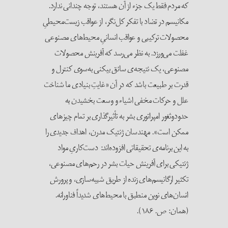
که مردم فقط یک جزء از آن هستند، توجه چندانی ندارد.
مکانیسم در تضاد با تفکر کل‌نگر، از عواقب زیست‌محیطیِ
محصولات ترکیبی و عواقب انسانیِ محیط‌های مصنوعی
غفلت می‌ورزد. به نظر می‌رسد که آفرینش محصولات
مصنوعی، یک نتیجه‌ی سائق بیکنی به‌سوی کنترل و
قدرت بر طبیعت باشد که در آن «غایتِ بنیادی ما شناخت
علل و حرکات مخفی اشیاء و وسعت بخشیدن به
حدودوثغور امپراتوری بشر به تأثیرگذاری بر تمام چیزهای
ممکن است». مهندسان ژنتیک مدرن، اهداف جدیدی را
به این برنامه‌ی تحقیقاتی افزوده‌اند: دست‌کاریِ مواد
ژنتیکی برای آفرینش حیات بشر در رحم‌های مصنوعی،
تکثیر ارگانیسم‌های زنده از طریق شبیه‌سازی، و پرورش
انسان‌های نوین منطبق با محیط‌های شدیداً فناورانه.
(همان: ص. ۱۸۶).