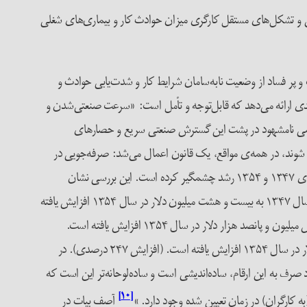
نبش و تشکل‌های مستقل کارگری میزان حوادث کار و بیماری‌های شغلی
ر فصل سوم کتاب ارزنده و تحقیقی خود «کارگران در انقلاب ۱۳۵۷» به‌‎اختصار تصویر دردناک و پر فساد از وضعیت نابه‌سامان شرایط کار و شدت‌یابی حوادث و
ی ارائه می‌دهد که قابل‌توجه و تأمل است: «سرعت صنعتی‌شدن و
وجهی شد. اما ستمی نامشهود در پشت این گسترش صنعتی سریع و حصار‌های
 شوند، در همه‌ی مواقع، یک قانون اعمال می‌شد: صرفه‌جویی در
وی می‌افزاید: «یک بررسی در وزارت کار (دوران شاه) حاکی از آن است که میزان حوادث صنعتی بین سال‌های ۱۳۴۷ و ۱۳۵۴ رشد چشمگیر کرده است. این بررسی نشان
می‌دهد که ظرف هشت سال، غرامت پرداخت شده (که با دلار امریکا محاسبه شده) به کارگران بابت معلولیت از چهار میلیون و هشتصد هزار دلار در سال ۱۳۴۷ به بیست و هشت میلیون دلار در سال ۱۳۵۴ افزایش یافته
است (افزایش ۵۸۹ درصدی) و غرامت پرداخت شده به کارگران برای بیماری ناشی از کار از هفت میلیون و صد هزار دلار در سال ۱۳۴۷ به سی و شش میلیون و پانصد هزار دلار در سال ۱۳۵۴ افزایش یافته است.
(افزایش ۵۱۹ درصدی) غرامت پرداخت شده برای نقص عضو در هر بخش از بدن از یک میلیون و دویست هزار دلار در سال ۱۳۴۷ به سه میلیون دلار در سال ۱۳۵۴ افزایش یافته است. (افزایش ۲۴۷ درصدی). در
د صرف به این ارقام، ساده‌اندیشی است و ساده‌لوحانه‌تر این است که
[۱۰]
کارگران) در زمان تعیین شده وجود دارد. »
آصف بیات در