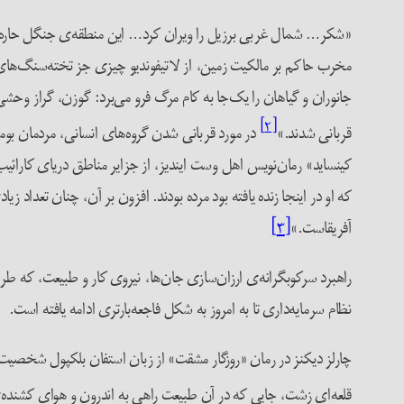
«شکر… شمال غربی برزیل را ویران کرد… این منطقه‌ی جنگل حاره‌ای
مخرب حاکم بر مالکیت زمین، از لاتیفوندیو چیزی جز تخته‌سنگ‌ها
جانوران و گیاهان را یک‌جا به کام مرگ فرو می‌برد: گوزن، گراز و
[۲]
قربانی شدند.»
در مورد قربانی شدن گروه‌های انسانی، مردمان بومی 
کینساید» رمان‌نویس اهل وست ایندیز، از جزایر مناطق دریای کارائ
که او در اینجا زنده‌ یافته بود مرده بودند. افزون بر آن، چنان تعداد 
آفریقاست.»
[۳]
راهبرد سرکوبگرانه‌ی ارزان‌سازی جان‌ها، نیروی کار و طبیعت، که طر
نظام سرمایه‌داری تا به امروز به شکل فاجعه‌بارتری ادامه ‌یافته است.
چارلز دیکنز در رمان «روزگار مشقت» از زبان استفان بلکپول شخصیت 
قلعه‌ای زشت، جایی که در آن طبیعت راهی به اندرون و هوای کشنده‌ی 