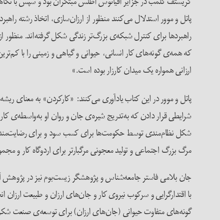
کریستف کلمب در جزایر اقیانوس اطلس مبتکرآن بود و سپس با نگاهی ن
پاتل و موور استدلال می‌کنند منظور از ارزان‌سازی، اتخاذ رشته راه
راهبردها برای کنترل شبکه‌ی بزرگ‌تر زندگی شکل گرفته‌اند. منظو
که همه‌ی گونه‌های کار انسانی، حیوانی و گیاهی و زمینی را با کم‌ت
ارزانی همواره‌ یک میدان کارزار بوده است.»
پاتل و موور در این کتاب یادآوری می‌کنند: «کارکردن» به معنای ریشه ل
شرایطی قرار دادن که به‌تدریج شیره‌ی جان و روان او به‌واسطه‌ی کار 
شکل نظام‌مندی توسط حکومت‌ها برای کسب سود و برای رضایت‌مندی ا
مرگ بزرگ اجتماعی و تولید معجونی مرگبارتر برای اردوگاه کار و مجم
جان بلامی فاستر جامعه‌شناس و پژوهشگر زیست‌بوم نیز در پژوهش آموزند
با اقتدارگرایی و سرکوب نیروی کار و جان‌های ارزان و طبیعت ارزان ان
گونه‌های متفاوت حیوانی (جان‌های ارزان) برای توسعه‌ی صنعت شک