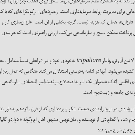
قادانه به عملکرد نظام سرمایه‌داری، روند شکل‌گیری «هفت چیز ارزان» ازجمله
برد‌هایی برای مدیریت روابط سرمایه‌داری است. راهبردهای سرکوبگرانه‌ای که ب
ر از «ارزان»، همان کم هزینه نیست. گرچه بخشی از آن است. «ارزان‌سازی کا
رین پرداخت ممکن بسیج و سازماندهی می‌کند. ارزانی راهبردی است که هزینه‌ی 
اتین آن تری‌پالیارِ
به‌خودی خود و در شرایطی نسبتاً متعادل، مفهو
tripaliāre
کشیده می‌شود. آنها در ادامه به‌درستی استدلال می‌کنند هنگامی‌که عمل رنج‌آور
قلیتی اندک به‌عنوان یک امر به‌اصطلاح موفقیت‌آمیز اقتصادی سازماندهی می
وعه‌ی جامعه و زیست‌بوم است.
ه‌ای در مورد رابطه‌ی صنعت شکر و برده‌داری که از قرن پانزدهم به‌طور نظام‌من
جام شده با گفتاوردی از نویسنده و رمان‌نویس مشهور اهل اوروگوئه «ادواردو گال
ر چنین شرح می‌دهد: