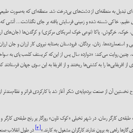
 تبدیل به منطقه‌ای از دشت‌های بی‌درخت شد. منطقه‌ای که به‌صورت طبیعی 
ی عقیم، خاکی شسته شده و زمینی فرسایش یافته بر جای نگذاشت… آتشی که ج
حشی، خوک، خرگوش، پاکا (نوعی خوک امریکای مرکزی) و کرگدن‌ها (جان‌های ار
و استعمارزده‌ها، زنان، بردگان، فرودستان به‌مثابه نیروی کار ارزان و جان ارز
یب، چنین روایت می‌کند: «دوازده سال پس از این‌که کریستف کلمب پای به سوا
زیادی از افریقایی‌ها را به کشتی‌ها ریختند و از افریقا به این سوی جهان فرستاد
ح نخستین آن از صنعت برده‌پایه‌ی شکر آغاز شد با کارکردی فراتر و نظام‌مند‌ت
طبقه‌ی کارگر رمان، در شهر تخیلی «کوک تاون» روزگار پر رنج طبقه‌ی کارگر و
[۴]
گازها راهی به برون ندارند کارگران مشغول به کارند.»