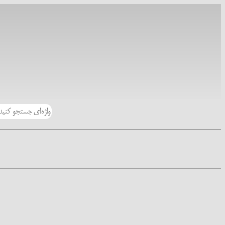
رفتن
به
محتوا
جستجو