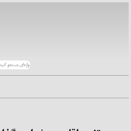
رفتن
به
محتوا
جستجو