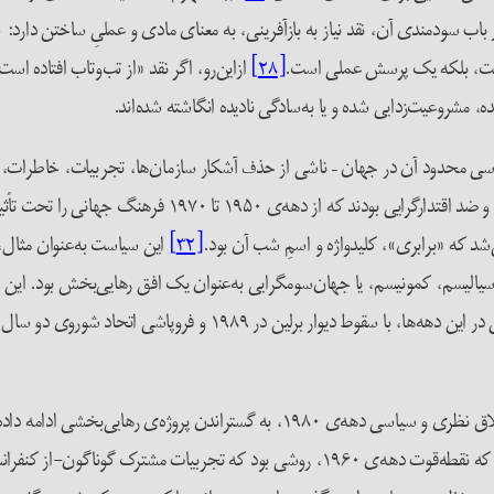
باب سودمندی آن، نقد نیاز به بازآفرینی، به معنای مادی و عملیِ ساختن دارد: 
یست، بلکه یک پرسش عملی است.
[۲۸]
از‌این‌رو، اگر نقد «از تب‌وتاب افتاده 
مشروعیت‌زدایی شده‌ و یا به‌سادگی نادیده انگاشته شده‌اند.
یاسی محدود آن در جهان – ناشی از حذف آشکار سازمان‌ها، تجربیات، خاطرات، 
فرهنگ جهانی را تحت تأثیر خود قرار دادند. کریستوفر لی کانری
 که «برابری»، کلیدواژه و اسمِ شب آن بود.
[۳۲]
این سیاست به‌عنوان مثال
الیسم، کمونیسم، یا جهان‌سوم­گرایی به‌عنوان یک افق رهایی‌بخش بود. این اف
گذاشته شده است. بر اساس روایت غالب، پروژه‌ی فراگیر رهایی‌بخشی در این 
حتی ژاک رانسیر که خود از معدود متفکران معاصر بود که با وجود باتلاق نظری و سیاسی
 مشترک گوناگون-از کنفرانس باندونگ