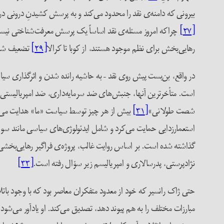
بیرونی که دامنه‌ی نقد را محدود می‌کند و به پرسش کشیدنِ درونی در 
[۲۷]
چراکه امروز مسئله‌ی نقد اساساً یک پرسش معرفت‌شناختی ن
رهایی‌بخش برای نظم موجود هستند، از کوبا تا کرالا
[۲۹]
تضعیف شده، 
در واقع، بن‌بست پیش روی نقد – به حاشیه رانده شدن و اثرگذاری س
است. متأخرترین آنها، جنبش‌های ضد سرمایه‌داری، ضد امپریالیستی و ضد اقتدارگرایی بودند که از دهه‌ی ۱۹۵۰ تا ۱۹۷۰ 
شصت‌ طولانی»
[۳۱]
بیش از هر چیز توسط سیاست «ما» هدایت می‌شد
استعمارزدایی حمایت می‌کرد و شامل ایدئولوژی‌های سیاسی مانند سوسی
نژادپرستی، پدرسالاری و امپریالیسم زیر سؤال رفته است.
[۳۳]
مبارزات مختلف را به هم پیوند دهد، تصدیق می‌کند. او یادآور می‌شود که نقطه‌قوت دهه‌ی ۱۹۶۰، روشی بود که تجربیات