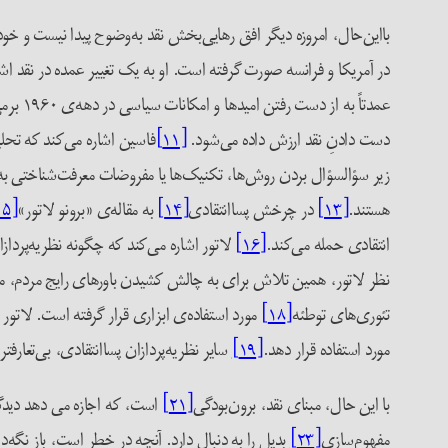
بااین‌حال، امروزه دیگر افق رهایی­‌بخش نقد به‌وضوح پیدا نیست و خود
در آمریکا و فرانسه صورت گرفته است. او به یک تغییر عمده در نقد اشا
عمدتاً
دست دادنِ نقد ارزش داده می‌شود.
[۱۱]
فاسین اشاره می‌کند که تحل
زیر سؤالسؤال بردن روش‌ها، تکنیک‌ها یا مفروضات معرفت‌شناختی ب
هستند.
[۱۳]
در چرخش پساانتقادی
[۱۴]
به مقاله‌ی «برونو لاتور»
[۱۵]
انتقادی حمله می‌کند.
[۱۶]
لاتور اشاره می‌کند که چگونه نظریه‌پردازان
نظر لاتور، همین تلاش برای به چالش کشیدن باورهای رایج مردم، من
تئوری‌های توطئه
[۱۸]
مورد استفاده‌ی ابزاری قرار گرفته است. لاتور
مورد استفاده قرار دهد.
[۱۹]
سایر نظریه‌پردازان پساانتقادی، بی‌تعارف­
با این حال، مبنای نقد، برون‌بودگی
[۲۱]
است، که اجازه می دهد دیدگ
مفهوم‌سازیِ
[۲۳]
بدیل را به دنبال دارد. آنچه در خطر است، باز نگه‌