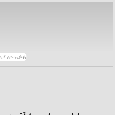
رفتن
به
محتوا
جستجو