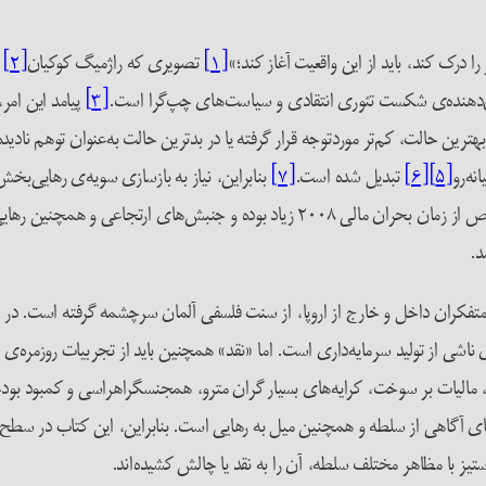
درک کند، باید از این واقعیت آغاز کند؛»
[۱]
تصویری که راژمیگ کوکیان
[۲]
د
نشان‌دهنده‌ی شکست تئوری انتقادی و سیاست‌های چپ‌گرا است.
[۳]
پیامد این امر،
ترین حالت، کم‌تر موردتوجه قرار گرفته یا در بدترین حالت به‌عنوان توهم نادی
نه‌رو
[۵]
[۶]
تبدیل شده است.
[۷]
بنابراین، نیاز به بازسازی سویه‌ی رهایی‌بخش
آرمان‌های حال حاضر، همسو و همگام هستند. این مبارزات، به‌خصوص از زمان بحران مال
د.
گر متفکران داخل و خارج از اروپا، از سنت فلسفی آلمان سرچشمه گرفته است. د
شی از تولید سرمایه‌داری است. اما «نقد» همچنین باید از تجربیات روزمره‌ی اف
، مالیات بر سوخت، کرایه‌های بسیار گران مترو، همجنسگراهراسی و کمبود بو
معنای آگاهی از سلطه و همچنین میل به رهایی است. بنابراین، این کتاب در سطح
ستیز با مظاهر مختلف سلطه، آن را به نقد یا چالش کشیده‌اند.