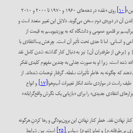
ین»
[۱۰]
روی «نقد» در دهه‌های ۱۹۶۰ و ۱۹۷۰ تا ۲۰۰۰ و ۲۰۱۰
راندن آن در دوره‌ی دوم سخن می‌گوید. دلایل این تغییر متعدد است و
ن‌آور سیاسی و اقتصادی نولیبرالیسم بر قلمرو عمومی و دانشگاه که به پوزیتیویسم به قیمت از
اعی و انسانی، اما تا حدی تحت تأثیر آن است. چرخش پساانتقادی با
 {برخی از طرفدران آن} نیز به دنبال کنار گذاشته شدن کامل نقد
ب افتاده است؟» در سال ۲۰۰۴، بیشترین ارجاع داده شده است، زیرا او به صورت جدلی به چندین مفهوم کلیدی تفکر
 دهند که چگونه به خاطرِ تأثیرات سلطه، گرفتارِ توهمات شده‌اند. از
ف راست در مواردی مانند انکار تغییرات آب‌و‌هوا
[۱۷]
و انواع
زارهای انتقادی جدیدی» را برای «بازیابی یک نگرش واقع‌گرایانه»
ار نهادنِ نقد، خطرِ کنار نهادنِ این برون‌بودگی و رها کردنِ هرگونه
ری بی‌طرفانه.م} و تمایز{تنوع} سیاسی
[۲۵]
است. بین شرایط