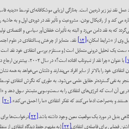
 عمل نقد نیز زیر ذره‌بین است. به‌تازگی ارزیابی موشکافانه‌ای توسط «دیدیه فاس
ره می کند و از رادیکال بودن، مشروعیت و تأثیر نقد در دوره‌ی اول و به حاشیه 
 به از دست رفتن امیدها و امکانات سیاسی در دهه‌ی ۱۹۶۰ برمی‌گردد که به نقد دامن می‌زد و البته به تأثیرات خفقا
یل وی از «شرایط امکانِ»
[۱۲]
نقد، متمایز از چرخش پساانتقادی در علوم اجتم
ه سمت یک تحلیل درونی متمایل است{و مستلزم بررسی انتقادی خود نقد است} و
با عنوان «چرا نقد از تب‌و‌تا
 انتقادی خود را بالاتر از سایر افراد می‌پندارند و دلشان می‌خواهد به همه نشان
جر به نفی گسترده‌تر حقایق علمی می‌شود، به طوری که نگرش انتقادی توسط طی
 در پی آن است که انرژی‌های انتقادی را به سمت‌و‌سویی مثبت‌تر سوق دهد و «اب
تر هستند و به‌صراحت ادعا می‌کنند که تفکر انتقادی «ما را احمق می‌کند».
[۲۰]
اهی بدیل در مورد یک موقعیت معین وجود داشته باشد.
[۲۲]
درخواست‌ها برای کن
داشتن فضایی برای فاصله‌ی انتقادی
[۲۴]
{به مفهوم حفظ دیدگاه انتقادی از منظ