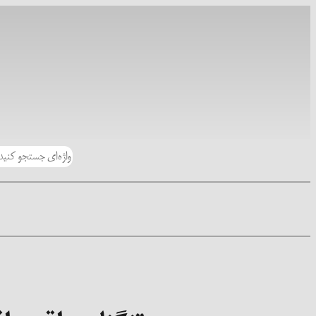
رفتن
به
محتوا
جستجو