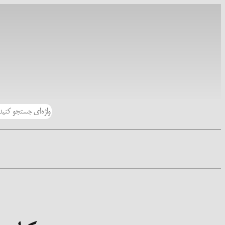
رفتن
به
محتوا
جستجو