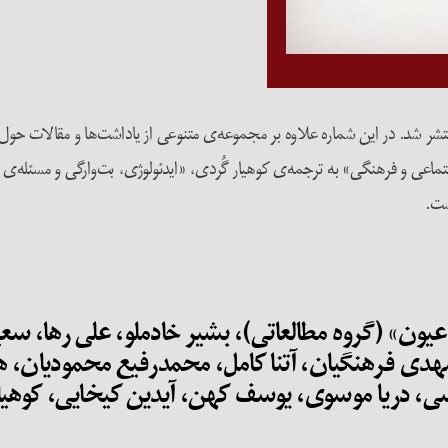
ه‌ی کتاب ماه «نقد اقتصاد سیاسی» در ۶۲۷ صفحه منتشر شد. در این شماره علاوه بر مجموعه‌ی متنوعی از
ی و فرهنگی» به ترجمه‌ی کوهیار گُردی، «ایدئولوژی، بت‌وارگی و مسئله‌ی آزا
ست.
اعیون» (گروه مطالعاتی)، بشیر خادملو، علی رها، سع
 فرهنگیان، آتنا کامل، محمدرفیع محمودیان، هژیر
ی، دریا موسوی، یوسف کهن، آیدین کیخایی، کوهیار