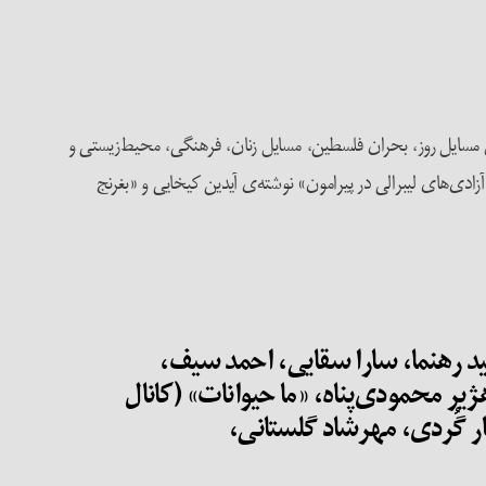
 یاداشت‌ها و مقالات حول مسایل روز، بحران فلسطین، مسایل زنان، فرهنگی، محیط‌زیستی و
دی‌های لیبرالی در پیرامون» نوشته‌ی آیدین کیخایی و «بغرنج
ید رهنما، سارا سقایی، احمد سیف،
 محمودی‌پناه، «ما حیوانات» (کانال
 گُردی، مهرشاد گلستانی،