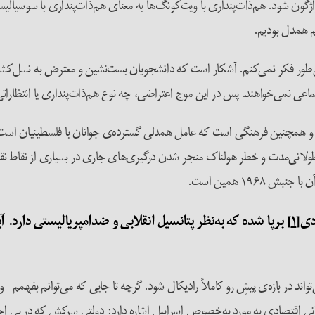
ون شود. هم‌ذات‌پنداری با ویت‌کونگ‌ها به معنای هم‌ذات‌پنداری با سوسیالیسم
م همدل بودیم.
‌طور فکر نمی‌کنم. آشکار است که دانشجویان بست‌نشین و معترض به نسل‌کشیِ آ
اعی نمی‌خواهند. پس در این موج اعتراضی، چه نوع هم‌ذات‌پنداری یا انتظارات
 و همچنین فرهنگی است که عامل همدلی گسترده‌ی جوانان با فلسطینیان است. فک
 طولانی‌مدت و خطر هولناک منجر شدن درگیری‌های جاری در بسیاری از نقاط 
۱۹۶ همین است.
دی
[۱]
برپا شده که به‌نظر پتانسیل انقلابی و ضدامپریالیستی دارد. آ
ند در بازه‌ی پیش‌ِ رو کاملاً رادیکال شود. گرچه تا جایی که می‌توانم بفهمم –
نی اقتصادی به مورد به‌خصوص اسراییل اشاره دارد: دولتی سرکش که در پی اج