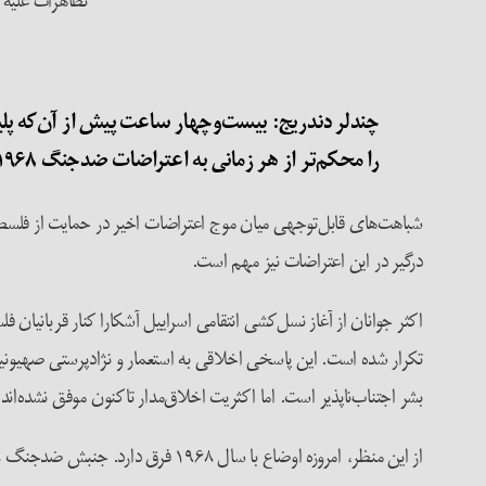
تظاهرات علیه 
چندلر دندریج: بیست
وچهار ساعت پیش از آن‌که پل
را محکم‌تر از هر زمانی به اعتراضات ضدجنگ ۱۹۶۸ پیوند زدند. به‌عنوان فعالِ اعتراضات دانشجویی ۱۹۶۸ بولونیا، ارتباطات میان امروز و آن زمان را چگونه می‌بینید؟
درگیر در این اعتراضات نیز مهم است.
اکثر جوانان از آغاز نسل‌کشی انتقامی اسراییل آشکارا کنار قربانیان 
تکرار شده است. این پاسخی اخلاقی به استعمار و نژادپرستی صهیون
بشر اجتناب‌ناپذیر است. اما اکثریت اخلاق‌مدار تاکنون موفق نشده‌ان