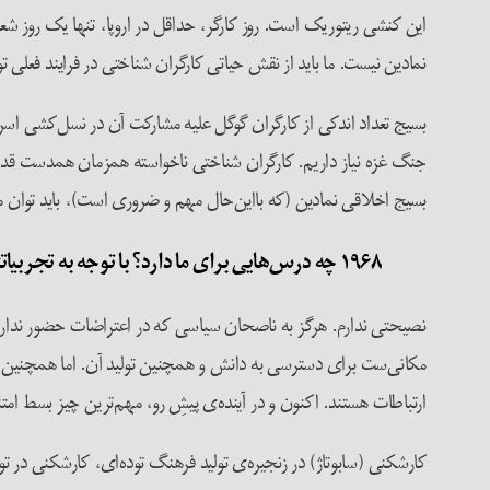
این کنشی ریتوریک است. روز کارگر، حداقل در اروپا، تنها یک روز شع
نمادین نیست. ما باید از نقش حیاتی کارگران شناختی در فرایند فعلی ت
بسیج تعداد اندکی از کارگران گوگل علیه مشارکت آن در نسل‌کشی اسرا
جنگ غزه نیاز داریم. کارگران شناختی ناخواسته همزمان همدست قدر
بسیج اخلاقی نمادین (که بااین‌حال مهم و ضروری است)، باید توان مو
۱۹۶۸ چه درس‌هایی برای ما دارد؟ با توجه به تجربیاتتان در این مبارزات، نصیحتی برای دانشجویان معترض آمریکا دارید؟
مکانی‌ست برای دسترسی به دانش و همچنین تولید آن. اما همچنین نها
ارتباطات هستند. اکنون و در آینده‌ی پیشِ رو، مهم‌ترین چیز بسط امت
کارشکنی (سابوتاژ) در زنجیره‌ی تولید فرهنگ توده‌ای‌، کارشکنی در