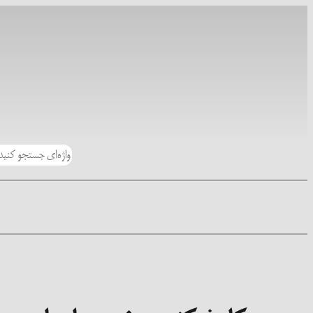
رفتن
به
محتوا
جستجو