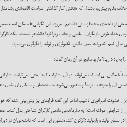
م خلاف وقایع پیش‌رو باشد)، که هدفش کنار گذاشتن سیاستِ اقتصادیِ رشد‌مدار 
 و درک ضعیفی از فاجعه‌ی ‌محیط‌زیستی داشتیم. امروزه‌، این نگرانی‌ها ممکن است 
جذاب‌ترین بازیگران سیاسی بوده‌اند، زیرا تنها دانشجو نیستند، بلکه کارگران
می بدل کنیم که روابط میان دانش، تکنولوژی و تولید را دگرگون می‌سازد.
یقاً غمگین می‌کند که نمی‌توانید در آن مشارکت کنید! حتی نمی‌توانید مشارکت
ی آن را متوقف سازید! و مجبور می‌شوید به متصدیان و مالکان آن نشان دهید ک
زار خشونت امپراتوری باشیم. اما در این گفته‌ فرایندی نیز پیش‌بینی شده که خ
 ناشی از شرایطی موقت است) به سازماندهی دائمی کارگران شناختی بدل کنند
در سطح تولید و بازتولید دگرگون کند. منظورم این است که دانشجویان در دوران د