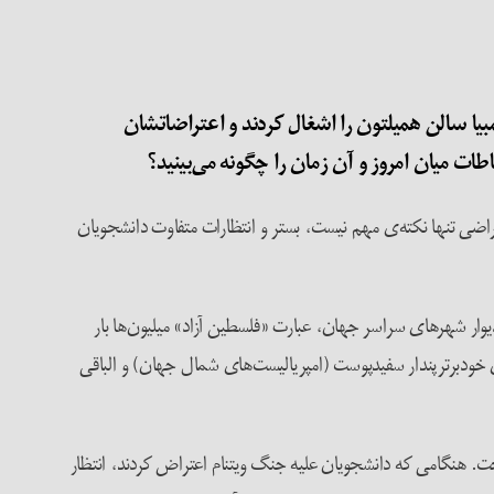
بیا سالن همیلتون را اشغال کردند و اعتراضاتشان
جود دارد. گرچه شباهت رفتاری این دو موج اعتراضی تنها نکته‌ی مهم نیست، بستر و انتظارات متفاوت دانشجویان
رودیوار شهرهای سراسر جهان، عبارت «فلسطین آزاد» میلیون‌ها بار
دبرترپندار سفیدپوست‌ (امپریالیست‌های شمال جهان) و الباقی
ه‌ای روابط اجتماعی را دگرگون ساخت. هنگامی که دانشجویان علیه جنگ ویتنام اعتراض کردند، انتظار