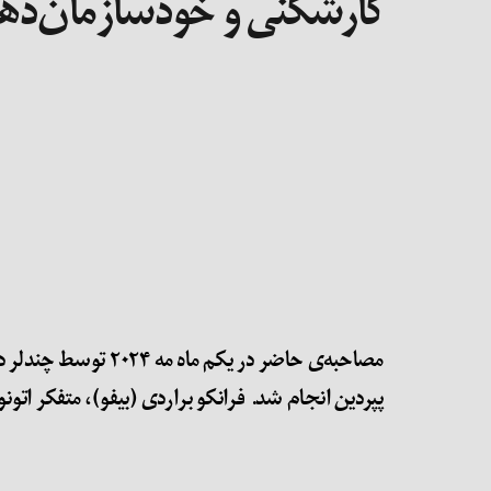
کارشکنی و خودسازمان‌دهی /
مصاحبه‌ی حاضر در 
پپردین انجام شد.
فرانکو براردی (بیفو)، متفکر اتو