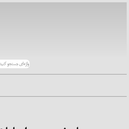
رفتن
به
محتوا
جستجو