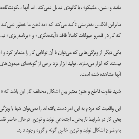
مانند وسنین، ملنیکوف یا گائودی تبدیل نمی‌کند. اما آنها سکونت‌گاه‌ها
که کار در قلمرو حیوانات کاملاً فاقد «آینده‌نگری» و «برنامه‌ریزی» ن
نیستند که ابزار می‌سازند. تولید ابزار نزد برخی از گونه‌های میمون‌ها
آنها مشاهده شده است.
شاید تفاوت قاطع و هنوز معتبر بین اشکال مختلف کار این باشد که «انسان به‌طور عام تولید می‌کند» (MEW EB 1: 517)، در‌حالی‌که حیوان
این واقعیت که مردم به این امر دست یافته‌اند را نمی‌توان تنها با 
یعنی کار در شرایط تاریخی ـ اجتماعیِ تولید و توزیع. در‌حال حاضر تقس
به‌وضوح اشکال تولید و توزیع خاصِ گونه و گروه‌ وجود دارد.