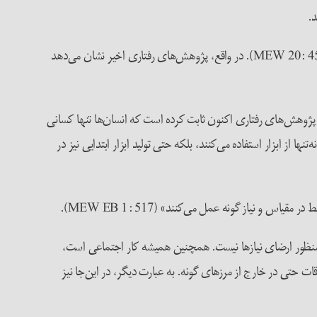
د.
بنابراین انگلس به‌درستی تأکید می‌کند که «به ذهن ما خطور نمی‌کند که توانایی حیوانات را برای اقدام برنامه‌ریزی‌شده و با قصد قبلی انکار کنیم» (MEW 20: 452). در واقع، پژوهش‌های رفتاری اخیر نشان می‌دهد
ن با آن توانایی کار را متمایز کرد و انگلس به آن اشاره می‌کند «ساخت ابزار» است (MEW 20: 449). با‌این‌حال، پژوهش‌های رفتاری اکنون ثابت کرده است که انسان‌ها تنها کسانی
ا از ابزار استفاده می‌کنند، بلکه حتی تولید ابزار ابتدایی نیز در
ت به‌منظور ارضای نیازها نیست. همچنین همیشه کار اجتماعی است،
قات حتی در خارج از مرزهای گونه. به عبارت دیگر، در این‌جا نیز