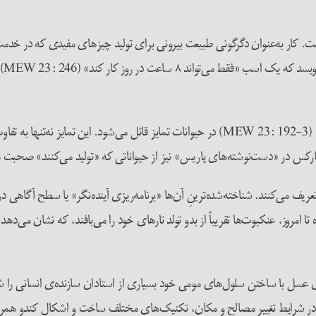
است. کار به‌عنوان دگرگونی طبیعت بیرونی برای تولید چیزهای مفیدی که در خدمت
مار
مارکس در «سرمایه» میان «کار انسانی» و «اولین اشکال غریزی آن» (MEW 23: 192-3) در حیوانات ت
ست‌نوشته‌های پاریس» نیز از حیواناتی که «تولید می‌کنند» صحبت می‌کند ( 1: 516-7
ی‌کنند. شناخته‌شده‌ترینِ آن‌ها «برنامه‌ریزی آینده‌نگر» یا سطح آگاهی در 
 امروز، عنکبوت‌ها تقریباً از بدو تولد تارهای خود را می‌بافند، که نشان می‌دهد
 عسل با ساختن سلول‌های مومی خود بسیاری از استادان سازنده‌ی انسانی را شرمن
در شرایط تغییر مصالح و مکان، تکنیک‌های مختلف ساخت و اشکال کندو همراه ب