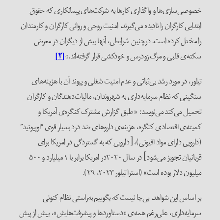
خصوصی‌سازی‌ها و واگذاری کارها به شرکت‌های پیمانکاری که حقوق
ابتدایی کارگران را نادیده می‌گیرند، امنیت روحی و روانی کارگران و کارمندان
را مختل کرده است. درچنین شرایطی، آنها بیش از دیگران در معرض
سکته‌ی قلبی و مرگ زودرس و خودکشی قرار گرفته‌اند.»
[۲]
تیلور، در مورد رشد بی‌ثباتی و عدم امنیت شغلی و پیوند آن با هزینه‌های
سنگینی که نظام سرمایه‌داری به شهروندان، مالیات‌دهندگان و کارگران
تحمیل می‌کند می‌نویسد: «طبق گزارش مشترک کنگره‌ی آمریکا و
کمیته‌ی اقتصادی کنگره، هزینه‌ی داروهای ضد درد بسیار قوی “اوپیوئید”
(دارویی دارای مواد افیونی)، [دارویی که به گستردگی در امریکا برای
قربانیان تجویز می‌شود] در سال ۲۰۲۰در امریکا برابر با ۱ میلیارد و ۵۰۰
میلیون دلار بوده است» (استرا تیلور ۲۰۲۳، ۲۹).
بر اساس این شواهد، بی‌جا نیست که بگوییم به‌راستی نظام کنونی
سرمایه‌داری، علی‌رغم همه‌ی «دستاوردها و پیشرفت‌هایش»، بیش از پیش