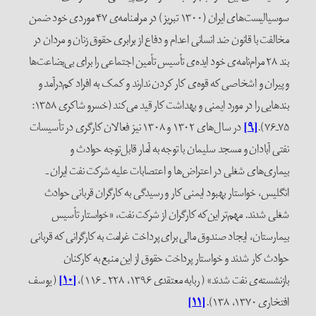
سوسیالیست‌های ایران (۱۳۰۰ تبریز) در مرامنامه‌ی ۴۷ موردی خود ضمن
مخالفت با قانون ضد انسانی اعدام و دفاع از برابری حقوق زنان و مردان در
بند ۲۸ مرام‌نامه‌ی خود ایده‌ی تأسیس تأمین اجتماعی را برای بی‌بضاعت‌ها
و پیران و اشخاصی که قوه‌ی کار کردن ندارند و کمک به افراد کم‌درآمد و
بندهایی را در مورد ایمنی و بهداشت کار قید می‌کند (خسرو شاکری ۱۳۵۸:
۷۵ـ۷۶).
[۹]
در سال‌های ۱۳۰۲ و ۱۳۰۸ نیز فعالان کارگری در تأسیسات
نفتی آبادان و مسجد سلیمان با توجه به آمار قابل‌توجه حوادث و
بیماری‌های شغلی در اعتراض‌ها و اعتصابات علیه شرکت نفت ایران ـ
انگلیس، خواستار بهبود ایمنی کار و رسیدگی به کارگران قربانی حوادث
شغلی شدند. مهم‌تر این‌که کارگران از شرکت نفت، «خواستار تأسیس
بیمارستان، ایجاد صندوق مالی برای پرداخت غرامت به کارگرانی که قربانی
حوادث کار شدند و خواستار پرداخت حقوق از این منبع به کارکنان
بازنشسته‌ی نفت شدند» ( ربابه معتقدی ۱۳۹۶، ۲۲۸ ـ ۱۱۶)،
[۱۰]
( یوسف
افتخاری ۱۳۷۰، ۱۳۸).
[۱۱]