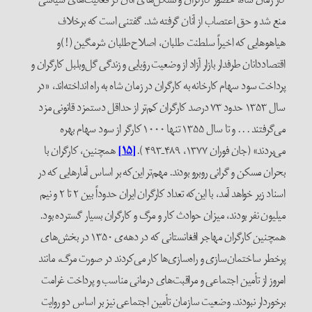
منع شد و حق اعتصاب از آنان گرفته شد. گفتنی است که برخلاف
هیاهوهایی که اخیراً سلطنت طلبان، اصلاح‌طلبان شرمگین (!)و
اقتصاددانان طرفدار بازار آزاد از وضعیت رؤیایی و زندگی گل‌وبلبل کارگران و
پرداخت سود سهام کارخانه به کارگران در زمان شاه به راه انداخته‌اند، «در
سال ۱۳۵۳ حدود ۷۳ درصد کارگران کم‌تر از حداقل دستمزد قانونی مزد
می‌گرفتند . . . و تا سال ۱۳۵۵ تنها ۱۰۰۰ کارگر از سود سهام بهره
می‌بردند» (جان فوران ۱۳۷۷، ۴۸۹ـ۴۹۳ ).
[۱۵]
همچنین، کارگران با
بحران مسکن و گرانی روبرو بودند. مهم‌تر این‌که بر اساس آمارهایی که در
اسناد زیر خواهد آمد، با این‌که تعداد کارگران ایران حدوداً بین ۲ تا ۲ و نیم
میلیون نفر بودند، میزان حوادث کار و مرگ و کارگران بسیار گسترده بود.
همچنین کارگران مهاجر افغانستانی که در دهه‌ی ۱۳۵۰ در بخش‌های
پرخطر ساختمان‌سازی و راه‌سازی‌ها کار می‌کردند در صورت مرگ، مانند
امروز از تأمین اجتماعی و مراقبت‌های درمانی مناسب و پرداخت غرامت
برخوردار نبودند. وضعیت سازمان تأمین اجتماعی نیز بر اساس دو روایت