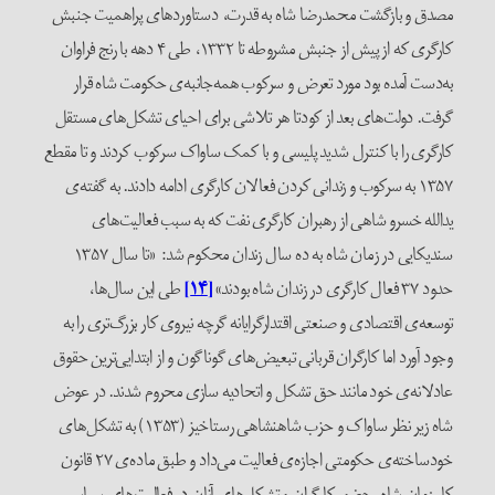
مصدق و بازگشت محمدرضا شاه به قدرت، دستاورد‌های پراهمیت جنبش
کارگری که از پیش از جنبش مشروطه تا ۱۳۳۲، طی ۴ دهه با رنج فراوان
به‌دست آمده بود مورد تعرض و سرکوب همه‌جانبه‌ی حکومت شاه قرار
گرفت. دولت‌های بعد از کودتا هر تلاشی برای احیای تشکل‌های مستقل
کارگری را با کنترل شدید پلیسی و با کمک ساواک سرکوب کردند و تا مقطع
۱۳۵۷ به سرکوب و زندانی کردن فعالان کارگری ادامه دادند. به گفته‌ی
یدالله خسرو شاهی از رهبران کارگری نفت که به سبب فعالیت‌های
سندیکایی در زمان شاه به ده سال زندان محکوم شد: «تا سال ۱۳۵۷
حدود ۳۷ فعال کارگری در زندان شاه بودند»
[۱۴]
طی این سال‌ها،
توسعه‌ی اقتصادی و صنعتی اقتدارگرایانه گرچه نیروی کار بزرگ‌تری را به
وجود آورد اما کارگران قربانی تبعیض‌های گوناگون و از ابتدایی‌ترین حقوق
عادلانه‌ی خود مانند حق تشکل و اتحادیه سازی محروم شدند. در عوض
شاه زیر نظر ساواک و حزب شاهنشاهی رستاخیز (۱۳۵۳) به تشکل‌های
خودساخته‌ی حکومتی اجازه‌ی فعالیت می‌داد و طبق ماده‌ی ۲۷ قانون
کار زمان شاه، حضور کارگران و تشکل‌های آنان در فعالیت‌های سیاسی