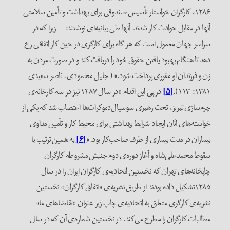
۱۲۸۶، کارگران خواستار تأسیس صندوقی برای بهداشت و تأمین سلامتی
آنها در مقابل حوادث کار شدند. آنها طی بیانیه‌ای نوشتند: …زیرا که در
سراسر جهان معمول است که هر گاه برای کارگری در حین کار اتفاقی رخ
دهد تا هنگام بهبود یافتن حقوق خود را دریافت کند و در صورت مردن به
زن و فرزندان او مقرری پرداخت شود.» ( جلیل محمودی . ناصر سعیدی
۱۳۸۱: ۱۱۳).
[۵]
در پی این اقدام «در سال ۱۲۸۷ نیز در سه کارخانه‌ی
چرم‌سازی تبریز، تحت رهبری سوسیال‌دموکرات‌ها اعتصاب شد که یکی از
خواسته‌های آنان ایجاد شرایط بهداشتی برای محیط کار و تأمین مداوی
بیماران در مدت بیماری از طرف صاحب‌کار بود.»
[۶]
به همین ترتیب با
سقوط محمدعلی‌شاه و آغاز دوره‌ی دوم جنبش مشروطه کارگران
چاپخانه‌های تهران که نخستین اتحادیه‌ی کارگران ایران را در سال
۱۲۸۵تشکیل داده بودند از طریق نشریه‌ی «اتفاق کارگران» نخستین
نشریه‌ی کارگری متعلق به اتحادیه‌ی چاپ زیر عنوان «تقاضا‌های ما»
مطالبات کارگران را مطرح می‌کند. در نخستین شماره‌ی آن که در سال