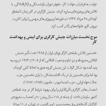
غرامت به قربانیان حوادث کار، حقوق دوران بازنشستگی و ازکارافتادگی، با
تلاش‌های پرهزینه‌ای مبارزه کردند. جنبش کارگری در گذر زمان تا مقطع
کودتای ۲۸ مرداد ۱۳۳۲ دستاوردها و پیروزی‌های مهمی را برای اکثریت
نیروی کارو خانواده‌های آنان کسب کرد.
موج نخست مبارزات جنبش کارگری برای ایمنی و بهداشت
کار
نخستین تلاش طبقه‌ی کارگر نوپای ایران از ۱۲۸۵ تحت تأثیر جنبش
انقلابی مشروطه و نیز تداوم وضعیت انقلابی که از ۱۹۰۵\ ۱۲۸۳ در روسیه
پدید آمده بود شکل گرفت. این جنبش گرچه هنوز به لحاظ کمّی کوچک
بود اما برای نخستین بار در یک اقدام متشکل، با یاری نخستین حزب
عدالت‌خواه ایرانی، حزب اجتماعیون – عامیون (۱۲۸۵ـ ۱۲۸۷)،
اعتصاب‌های کارگری تأثیرگذاری را برای بهبود شرایط کار در چند نقطه‌ی
کشور سازمان دادند: از جمله در ۱۱۸ سال پیش: «در اعتصاب سه‌روزه‌ی
کارگران کارخانه‌ی برق محمدحسین امین‌الضرب در تهران، در ۱۱ مرداد