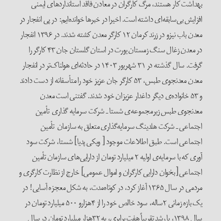
بهداشت کار هستند، مرگ کارگران در معادن فاقد استانداردهای ایمنی
افزایش بی‌سابقه‌ای داشته است. اخیرا در خبرها خوانده‌ایم: در پی انفجار در
معدن باب نیزو در زرند کرمان ۱۲ کارگر معدن کشته شدند. در ۱۳۹۶ انفجار
در معدن زغال سنگ زمستان یورت در استان گلستان جان ۴۳ کارگر را
گرفت. سال گذشته در ۳۱ شهریور ۱۴۰۳ در حادثه‌ای هولناک‌تر در انفجار
معدن معدنجوی طبس، ۵۳ کارگر جان عزیز خود را متأسفانه از دست دادند
و ۵۳ خانواده‌ی دیگر داغدار عزیزان خود شدند. گفتنی است معدن
معدنجوی طبس زیر‌مجموعه‌ی شستا ـ شرکت سرمایه گذاری تأمین
اجتماعی ـ شرکت هلدینگ سرمایه‌گذاری متعلق به سازمان تأمین
اجتماعی است. طبق اطلاعات موجود [ ویکی پدیا] شستا، شرکت سود
آوری که با سرمایه‌ی اولیه ۲ میلیارد تومان از دارایی‌های سازمان تأمین
اجتماعی [بخوان دارایی کارگران و اموال عمومی] خارج از نظارت کارگری و
مردمی در سال ۱۳۶۵ آغاز کرد، در کوتاه‌مدت، به شکل معجزه آسایی! در
یک بازه زمانی ۲ساله، سود خالص خود را از ۴هزارو ۵۰۰ میلیارد تومان در
سال ۱۳۹۸، با رشد تقریباً هفت برابری، به ۳۲هزار میلیارد تومان در سال