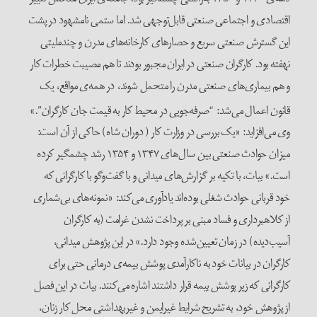
اقتصادی و اجتماعی صنعتی قابل‌توجهی شد. اما ستمی نامشهود در پشت
این گسترش صنعتی سریع و حصار‌های کارخانه‌های مدرن و چندملیتی
نهفته بود. کارگران صنعتی در ایران مجبور بودند تا هم مصیبت خطرات کار
و هم بیماری‌های صنعتی مدرن را متحمل شوند، در همه‌ی مواقع، یک
قانون اعمال می‌شد: “صرفه‌جویی در محیط کار به قیمت جان کارگران”.»
وی می‌افزاید: «یک بررسی در وزارت کار ( دوران شاه) حاکی از آن است:
میزان حوادث صنعتی بین سال‌های ۱۳۴۷ و ۱۳۵۴ رشد چشمگیر کرده
است.» بیات، با تکیه بر گزارش‌های میدانی و با گفت‌وگو با کارگرانی که
خود قربانی حوادث شغلی بوده‌اند یادآوری می‌کند: «نمونه‌های بی‌شماری
از کلاهبرداری و فساد مبنی بر پرداخت نشدن غرامت (به کارگران
آسیب‌دیده) در زمان تعیین‌شده وجود دارد.» در این پژوهش میدانی،
کارگران در بیانات خود به ناکارآمدی پوشش بیمه‌ی درمانی حتی برای
کارگرانی که زیر پوشش بیمه قرار داشتند اشاره می‌کنند. بیات در این فصل
از پژوهش خود، به تشریح شرایط غیرایمن و غیربهداشتی محل کار زنان،