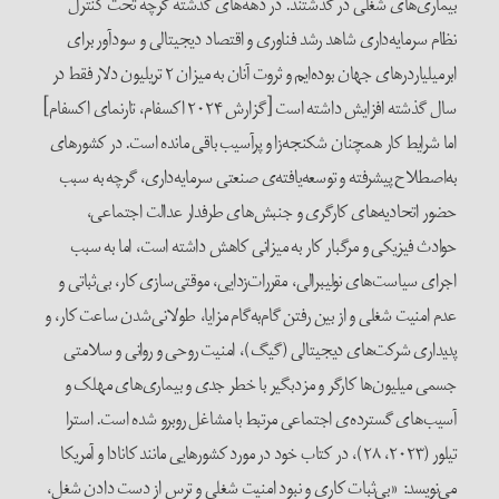
بیماری‌های شغلی در گذشتند. در دهه‌های گذشته گرچه تحت کنترل
نظام سرمایه‌داری شاهد رشد فناوری و اقتصاد دیجیتالی و سودآور برای
ابرمیلیاردرهای جهان بوده‌ایم و ثروت آنان به میزان ۲ تریلیون دلار فقط در
سال گذشته افزایش داشته است [گزارش ۲۰۲۴ اکسفام، تارنمای اکسفام]
اما شرایط کار همچنان شکنجه‌زا و پرآسیب باقی مانده است. در کشورهای
به‌اصطلاح پیشرفته و توسعه‌یافته‌ی صنعتی سرمایه‌داری، گرچه به سبب
حضور اتحادیه‌های کارگری و جنبش‌های طرفدار عدالت اجتماعی،
حوادث فیزیکی و مرگبار کار به میزانی کاهش داشته است، اما به سبب
اجرای سیاست‌های نولیبرالی، مقررات‌زدایی، موقتی‌سازی کار، بی‌ثباتی و
عدم امنیت شغلی و از بین رفتن گام‌به‌گام مزایا، طولانی‌شدن ساعت کار، و
پدیداری شرکت‌های دیجیتالی (گیگ)، امنیت روحی و روانی و سلامتی
جسمی میلیون‌ها کارگر و مزدبگیر با خطر جدی و بیماری‌های مهلک و
آسیب‌های گسترده‌ی اجتماعی مرتبط با مشاغل روبرو شده است. استرا
تیلور (۲۰۲۳، ۲۸)، در کتاب خود در مورد کشورهایی مانند کانادا و آمریکا
می‌نویسد: «بی‌ثبات کاری و نبود امنیت شغلی و ترس از دست دادن شغل،