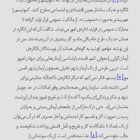
کردند.
[۳]
آن اندیشمندان به‌دنبال آن بودند که کمونیسم را به‌صورت یک
انگاره و نه یک ساختار معین اقتصادی و اجتماعی مطرح کنند. کمونیسم را
هم بیشتر به‌صورت «عمومیت»، از مالکیت عمومی ابزار تولید گرفته تا
مشارکت عمومی در فرایند اداره‌ی امور می‌دیدند. شگفت آن‌که این انگاره در
همان حد یک طرح خام باقی ماند و کار بیشتری در آن زمینه نشد. من در
این نوشته خواهم کوشید به گونه‌ای همانند آن نویسندگان انگاره‌ی
آرمان‌گرایی را معرفی کنم. قصدم بازشناسی آرمان‌هایی برای جهان امروز
است. در پی طرحی از یک آرمان‌شهر تخیلی همچون آرمان‌شهر تامس
مور
[۴]
نیستم. فکر نمی‌کنم که دیگر انگاره‌ی ناکجاآباد جذابیتی برای
کسی داشته باشد. سازمان‌دهی همه‌جانبه‌ی وفور امکانات در حد جویبار
شهد و شکر و زندگی‌ای یکسره آکنده از لذت و تفریح امروز چندان ارزشمند
به‌شمار نمی‌آید. حتی درک مارکس از جامعه‌ی آرمانی مبتنی بر به پایان
رسیدن ضرورت کار و تقسیم کار اجتماعی و آغاز عصری که در آن می‌توان
از یک بامداد تا شامگاه به کار و تفریح و تأمل فلسفی پرداخت شکوهمند و
جالب جلوه نمی‌کند.
[۵]
علت مشخص است. از یک‌سو نشانی از