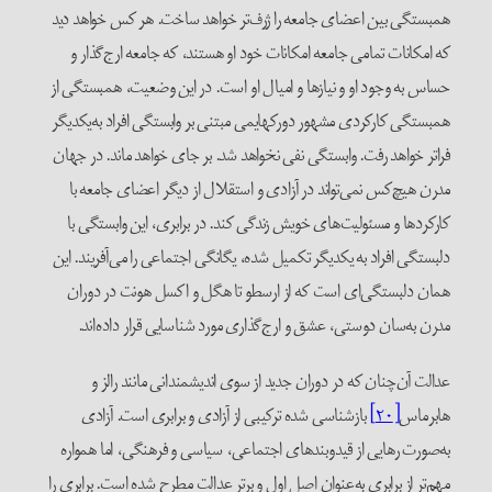
همبستگی بین اعضای جامعه را ژرف‌تر خواهد ساخت. هر کس خواهد دید
که امکانات تمامی جامعه امکانات خود او هستند، که جامعه ارج‌گذار و
حساس به وجود او و نیازها و امیال او است. در این وضعیت، همبستگی از
همبستگی کارکردی مشهور دورکهایمی مبتنی بر وابستگی افراد به‌یکدیگر
فراتر خواهد رفت. وابستگی نفی نخواهد شد. بر جای خواهد ماند. در جهان
مدرن هیچ‌کس نمی‌تواند در آزادی و استقلال از دیگر اعضای جامعه با
کارکردها و مسئولیت‌های خویش زندگی کند. در برابری، این وابستگی با
دلبستگی افراد به یکدیگر تکمیل شده، یگانگی اجتماعی را می‌آفریند. این
همان دلبستگی‌ای است که از ارسطو تا هگل و اکسل هونت در دوران
مدرن به‌سان دوستی، عشق و ارج‌گذاری مورد شناسایی قرار داده‌اند.
عدالت آن‌چنان که در دوران جدید از سوی اندیشمندانی مانند رالز و
هابرماس
[۲۰]
بازشناسی شده ترکیبی از آزادی و برابری است. آزادی
به‌صورت رهایی از قید‌و‌بندهای اجتماعی، سیاسی و فرهنگی، اما همواره
مهم‌تر از برابری به‌عنوان اصل اول و برتر عدالت مطرح شده است. برابری را