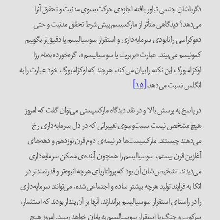
دگرباشان جنسی تبلور یافته اجازه‌ی حرکت بسوی مدنیت و تحقق آنرا
می‌دهد؟ دیدگاهی متأثر از مارکسیسم پیش‌شرط تحقق مدنیت و حتی
دموکراسی را نابودی سرمایه‌داری و استقرار سوسیالیسم یا دقیق‌تر بگوییم
کمونیسم می‌بیند. عبارت «بربریت یا سوسیالیسم»، گره‌خورده به‌نام رزا
لوکزامبورگ این نکته را بیان می‌کند، هرچند که لوکزامبورگ خود عبارت را به
انگلس نسبت می‌دهد.
[۱۵]
در پاسخ به پرسش بالا و در نقد دیدگاه مارکسیستی می‌توان گفت که امروز
هیچ مشخص نیست سمت‌و‌سوی تغییراتی که در دل سرمایه‌داری رخ
می‌دهند چیستند. مارکسیست‌ها در نیمه‌ی دوم قرن نوزدهم و دهه‌های
آغازین قرن بیستم، سوسیالیسم را همچون آینده‌ی ممکن سرمایه‌داری
می‌دیدند. تشخیص‌شان آن بود که پرولتاریای هرچه انبوه‌تر و قدرتمندتر در
اتکا به فرایند تولید هرچه بیشتر ساده و اجتماعی‌شده، می‌توانند سرمایه‌داری
را در راستای استقرار سوسیالیسم براندازند. آنها بر آن پندار بودند که استثمار،
سرکوب و جنگ با استقرار سوسیالیسم به پایان خواهد رسید. امروز هیچ