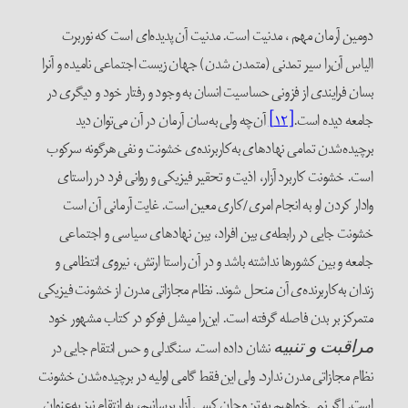
دومین آرمان مهم ، مدنیت است. مدنیت آن پدیده‌ای است که نوربرت
الیاس آن‌را سیر تمدنی (متمدن شدن) جهان زیست اجتماعی نامیده و آنرا
بسان فرایندی از فزونی حساسیت انسان به وجود و رفتار خود و دیگری در
جامعه دیده است.
[۱۲]
آن‌چه ولی به‌سان آرمان در آن می‌توان دید
برچیده‌شدن تمامی نهادهای به‌کار‌برنده‌ی خشونت و نفی هرگونه سرکوب
است. خشونت کاربرد آزار، اذیت و تحقیر فیزیکی و روانی فرد در راستای
وادار کردن او به انجام امری/کاری معین است. غایت آرمانی آن است
خشونت جایی در رابطه‌ی بین افراد، بین نهادهای سیاسی و اجتماعی
جامعه و بین کشورها نداشته باشد و در آن راستا ارتش، نیروی انتظامی و
زندان به‌کار‌برنده‌ی آن منحل شوند. نظام مجازاتی مدرن از خشونت فیزیکی
متمرکز بر بدن فاصله گرفته است. این‌را میشل فوکو در کتاب مشهور خود
نشان داده است. سنگدلی و حس انتقام جایی در
مراقبت و تنبیه
نظام مجازاتی مدرن ندارد. ولی این فقط گامی اولیه در برچیده‌شدن خشونت
است. اگر نمی‌خواهیم به تن‌و‌جان کسی آزار برسانیم، به انتقام نیز به‌عنوان