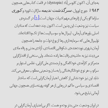
به‌جای آن، اکنون کابوس‌آباد (dystopia) در قامت کتاب‌هایی همچون
جورج اورول،
مارگارت اتوود و
۱۹۸۴
سرگذشت ندیمه
کوری
ساراماگو یکی از ژانرهای مهم ادبیات جهان است.
[۱]
در گستره‌ی
سیاست نیز وضعیت این‌چنین است. اکنون چند دهه است که منادیان
اصلی باورهای آرمانی، لیبرال‌ها و سوسیالیست‌ها از تک‌و‌تا افتاده‌اند.
نولیبرال‌هایی که سرمایه‌داریِ رها از یوغ دولت و جامعه را همچون
آرمان‌شهری نویددهنده‌ی شکوفایی اقتصادی، آزادی مدنی و رفاه مادی
می‌دیدند نیز به حاشیه‌ی رقابت‌ها رانده‌ شده‌اند. ولی سنخی از اقتدارگرایی
متمرکز بر کارآمدیِ خودکامگی و ارجمندیِ ملی‌گرایی، نظمی استوار بر
سرکوبِ هر نوع خودانگیختگی را به‌سان وضعیتی مطلوب معرفی می‌کند.
شاید این نیز خود نشانی از کاهش اعتبار آرمان‌گرایی است که ساختار
اقتصادی و سیاسی حاکم در رهایی از هر گونه بهینه‌سازی همچون جهانی
آرمانی تبلیغ می‌شود.
در ایران وضعیت حتی بدتر بوده و هست. اگر بی‌اعتباری آرمان‌گرایی در