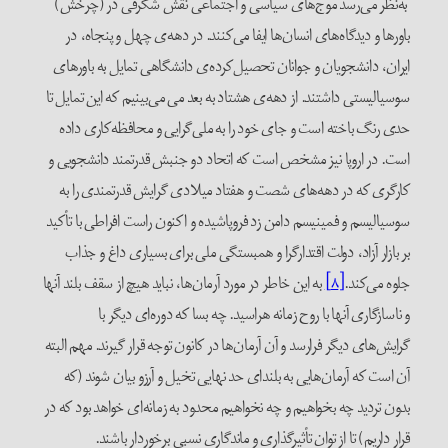
به‌نظر می‌رسد موج‌های سیاسی و اجتماعی نقش شگرفی در (چرخش)
باورها و دیدگاه‌های انسان‌ها ایفا می‌کنند. در دهه‌ی چهل و پنجاه، در
ایران، دانشجویان و جوانان تحصیل‌کرده‌ی دانشگاهی تمایل به باورهای
سوسیالیستی داشتند. از دهه‌ی هشتاد به بعد می می‌بینیم که این تمایل تا
حدی رنگ باخته است و جای خود را به ملی‌گرایی و محافظه‌کاری داده
است. در اروپا نیز مشخص است که اتحاد دو جنبش قدرتمند دانشجویی و
کارگری که در دهه‌های شصت و هفتاد میلادی گرایش قدرتمندی را به
سوسیالیسم و فمینیسم دامن زد فروپاشیده و اکنون راست افراطی با تأکید
بر بازار آزاد، دولت‌ اقتدارگرا و همبستگی ملی برای بسیاری داغ و جذاب
جلوه می‌کند.
[۸]
به این خاطر در مورد آرمان‌ها، نباید هیچ از سقف بلند آنها
و ناسازگاری آنها با روح زمانه هراسید. چه بسا که دوره‌ای دیگر با
گرایش‌های دیگر فرارسد و آن آرمان‌ها در کانون توجه قرار گیرند. مهم البته
آن است که آرمان‌هایی به بلندای حد نهایی تخیل و آرزو بیان شوند (که
بدون تردید چه بخواهیم و چه نخواهیم محدود به زمانه‌ای خواهد بود که در
قرار داریم) تا از توان تأثیرگذاری و ماندگاری نسبی برخوردار باشند.