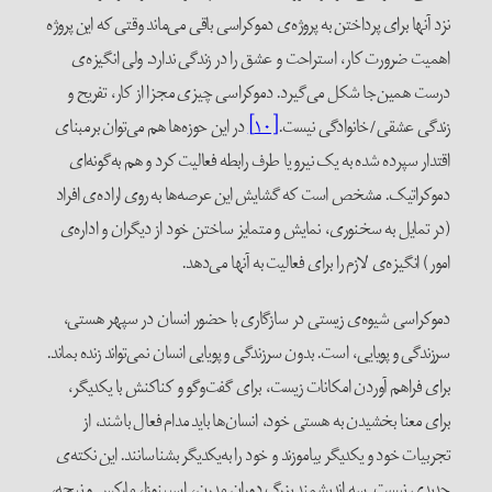
نزد آنها برای پرداختن به پروژه‌‌ی دموکراسی باقی می‌ماند وقتی که این پروژه
اهمیت ضرورت کار، استراحت و عشق را در زندگی ندارد. ولی انگیزه‌ی
درست همین‌جا شکل می‌گیرد. دموکراسی چیزی مجزا از کار، تفریح و
زندگی عشقی/خانوادگی نیست.
[۱۰]
در این حوزه‌ها هم می‌توان برمبنای
اقتدار سپرده شده به یک نیرو یا طرف رابطه فعالیت کرد و هم به‌گونه‌ای
دموکراتیک. مشخص است که گشایش این عرصه‌ها به روی اراده‌ی افراد
(در تمایل به سخنوری، نمایش و متمایز ساختن خود از دیگران و اداره‌ی
امور) انگیزه‌‌ی لازم را برای فعالیت به آنها می‌دهد.
دموکراسی شیوه‌ی زیستی در سازگاری با حضور انسان در سپهر هستی،
سرزندگی و پویایی، است. بدون سرزندگی و پویایی انسان نمی‌تواند زنده بماند.
برای فراهم آوردن امکانات زیست، برای گفت‌وگو و کناکنش با یکدیگر،
برای معنا بخشیدن به هستی خود، انسان‌ها باید مدام فعال باشند، از
تجربیات خود و یکدیگر بیاموزند و خود را به‌یکدیگر بشناسانند. این نکته‌ی
جدیدی نیست. سه اندیشمند بزرگ دوران مدرن، اسپینوزا، مارکس و نیچه،