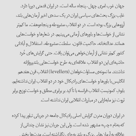
جهان غرب امری چهل – پنجاه ساله است، در ایران قدمتی دیرپا دارد.
غایب بزرگ بحث‌های سیاسی ایران در یک سده‌ی اخیر آرمان‌هایی بلند،
آرزوهایی بزرگ بوده است. در دو انقلاب مشروطه و پنجاه‌و‌هفت، ما کم‌تر
نشانی از خواست‌ها و باورهای آرمانی می‌بینیم. در شعارها و خواست‌هایی
همانند عدالتخانه، حاکمیت قانون، سلطنت مشروطه، استقلال و آبادانی
کشور کم‌تر نشانی از آرمان‌خواهی می‌توان یافت. حتی گرایش‌‌های خُرد
حاشیه‌ای این دو انقلاب علاقه‌ای به طرح خواست‌هایی بلندپروازانه
نداشتند. ما نمونه‌ی مساوات‌خواهان (levellers) انقلاب قرن هفدهم
انگلیس با باورها و خواست‌های رادیکال خود در دو انقلاب ایران نداشته‌ایم.
بابوفِ کمونیستِ انقلاب فرانسه با تأکید بر برابری مطلق و خواست توزیع برابر
ثروت نیز ما‌به‌ازایی در مبارزات انقلابی ایران نداشته است.
در ایران دوران مدرن گرایش اصلی رادیکال جامعه در جریانی تبلور پیدا ‌کرده
که به‌نام «چپ» مشهور شده است. ولی این جریان نیز نشان چندانی از
علاقه به آرمان‌هایی بزرگ و بلند به‌جای نگذاشته است. مدت‌ها بخش