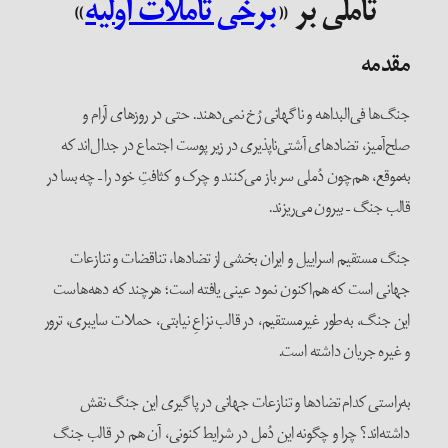
تأملی بر «
برخی تأملات اولیه
»
مقدمه
جنگ‌ها فی‌البداهه و ناگهانی رُخ نمی‌دهند. حتی در روزهای آرام و
صلح‌آمیز، تضادهای آشتی‌ناپذیری در زیر پوست اجتماع در جدال‌اند که
به‌موقع، هم‌چون دُملی سر باز می‌کنند و چرک و کثافتِ خود را – چه بسا در
قالب جنگ – بیرون می‌ریزند.
جنگ مستقیم اسراییل و ایران بخشی از تضادها، تناقضات و تنازعات
جهانی است که هم‌اکنون نمود عینی یافته ‌است؛ هرچند که دهه‌هاست
این جنگ، به‌طور غیرمستقیم، در قالب نزاعِ نیابتی‌، حملات سایبری، ترور
و غیره جریان داشته ‌است.
به‌راستی کدام تضادها و تنازعات جهانی در پاگیری این جنگ نقش
داشته‌اند؟ چرا و چگونه این دُمل در شرایط کنونی، آن هم در قالب جنگ