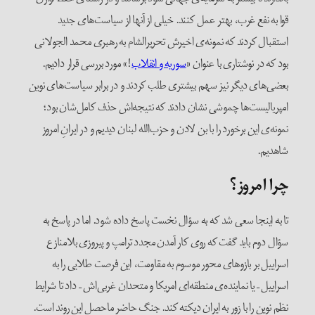
قوا به نفع غرب، بهتر عمل کنند. خیلی از آنها از سیاست‌های جدید
استقبال کردند که نمونه‌ی اخیرش تحریرالشام به رهبری محمد الجولانی
بود که در نوشتاری با عنوان «
سوریه و انقلاب
!» مورد بررسی قرار دادیم.
بعضی‌های دیگر نیز سهم بیشتری طلب کردند و در برابر سیاست‌های نوین
امپریالیست‌ها چموشی نشان دادند که نتیجه‌‌اش حذف کامل‌شان بود؛
نمونه‌ی این برخورد را با بن لادن و حزب‌الله لبنان دیدیم و در ایرانِ امروز
شاهدیم.
چرا امروز؟
تا به اینجا سعی شد که به سؤال نخست پاسخ داده شود. اما در پاسخ به
سؤال دوم باید گفت که روی کار آمدن مجدد ترامپ و پیروزی بلامنازع
اسراییل بر بازوهای محور موسوم به مقاومت، این فرصت طلایی را به
اسراییل – یا نماینده‌ی منطقه‌ای امریکا و متحدان غربی‌اش – داد تا شرایط
نظم نوین را با زور به ایران دیکته کند. جنگ حاضر ماحصل این روند است.