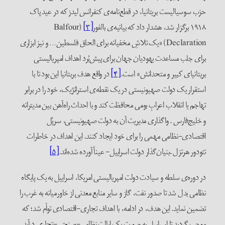
حزب سوسیالیست بریتانیا، در قطع‌نامه‌ی کنفرانس لیدز که در عید پاک
۱۹۱۸ برگزار شد، هشدار داد که بیانیه‌ی بالفور
[۳]
(Balfour
Declaration) «یک تلاشِ مخفیانه برا‌ی الحاق فلسطین… و نیز ابزاری
برای جلب مساعدت یهودیان جهان برای پیش‌بُرد اهداف امپریالیستی
بریتانیای کبیر و متحدانش» است.
[۴]
در واقع هدف بربتانیا این بود تا با
استقرار یک دولت صهیونیستی در یک نقطه‌ی استراتژیک، خود را در برابر
تهاجم یا انقلاب اعرابِ بومی محافظت کند و با احداث راه‌آهن بین مدیترانه
و خلیج‌فارس . واگذاری مدیریت آن به دولت صهیونیستی، سرپُل
اقتصادی-نظامی مهمی را برای خود ایجاد کنند. این اهداف در خاطرات
تئودور هرتزل –بنیان‌گذار دولت اسراییل- عیناُ آورده شده‌اند.
[۵]
در دوره‌ی سلطه و سیادت دولت امپریالیستی امریکا، اسراییل به یک پایگاه
نظامی بدل شد تا صدور نفت، گاز و سایر منابع معدنی از خاورمیانه به غرب را
تضمین نماید. این هدف، در ادامه، با اهداف تجاری-اقتصادی توأم شد؛ که
موجب گردید تا اسراییل به صورت یک ایالت نظامی-صنعتی-تجاری درآید