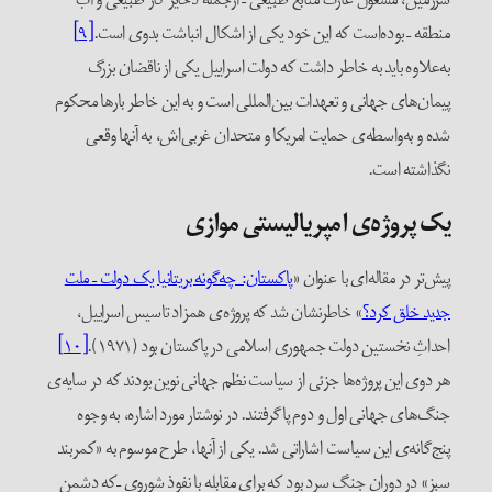
منطقه – بوده‌است که این خود یکی از اشکال انباشت بدوی است.
[۹]
به‌علاوه باید به خاطر داشت که دولت اسراییل یکی از ناقضان بزرگ
پیمان‌های جهانی و تعهدات بین‌المللی است و به این خاطر بارها محکوم
شده و به‌واسطه‌ی حمایت امریکا و متحدان غربی‌اش، به آنها وقعی
نگذاشته است.
یک پروژه‌ی امپریالیستی موازی
پیش‌تر در مقاله‌ای با عنوان «
پاکستان: چه‌گونه بریتانیا یک دولت – ملت
جدید خلق کرد؟
» خاطرنشان شد که پروژه‌ی همزاد تاسیس اسراییل،
احداثِ نخستین دولت جمهوری اسلامی در پاکستان بود (۱۹۷۱).
[۱۰]
هر دوی این پروژه‌ها جزئی از سیاست‌ نظم جهانی نوین بودند که در سایه‌ی
جنگ‌های جهانی اول و دوم پا‌گرفتند. در نوشتار مورد اشاره، به وجوه
پنج‌گانه‌ی این سیاست اشاراتی شد. یکی از آنها، طرح موسوم به «کمربند
سبز» در دوران جنگ سرد بود که برای مقابله با نفوذ شوروی –که دشمن