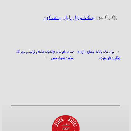
واژگان کلیدی:‌
جنگ اسرائیل و ایران
یوسف کهن
←
پایان جنگ و امکان بازسازی: آری به
صدای خاموشان: دیالکتیک حافظه و فراموشی در بزنگاه
زندگی / علی آشوری
جنگ / شکیبا رحمانی
→