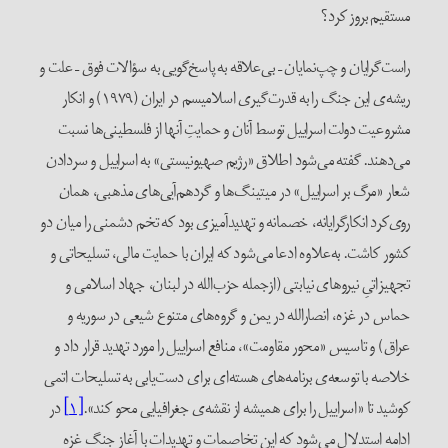
مستقیم بروز کرد؟
راست‌گرایان و چپ‌نمایان – بی‌علاقه به پاسخ‌گویی به سؤالات فوق – علت و
ریشه‌ی این جنگ را به ‌قدرت‌گیری اسلامیسم در ایران (۱۹۷۹) و انکار
مشروعیت دولت اسراییل توسط آنان و حمایت‌ِ آنها از فلسطینی‌ها نسبت
می‌دهند. گفته می‌شود اطلاق «رژیم صهیونیستی» به اسراییل و سردادن
شعار «مرگ بر اسراییل» در میتینگ‌ها و گردهم‌آیی‌های مذهبی، همان
روی‌کرد انکارگرایانه، خصمانه و تهدیدآمیزی بود که تخم دشمنی را میان دو
کشور کاشت. به‌علاوه ادعا می‌شود که ایران با حمایت مالی، تسلیحاتی و
تجهیزاتیِ نیروهای نیابتی (ازجمله حزب‌الله در لبنان، جهاد اسلامی و
حماس در غزه، انصارالله در یمن و گروه‌های متنوع شیعی در سوریه و
عراق) و تاسیس «محور مقاومت»، منافع اسراییل را مورد تهدید قرار داد و
خلاصه با توسعه‌ی برنامه‌های هسته‌ای برای دست‌یابی به تسلیحات اتمی
کوشید تا «اسراییل را برای همیشه از نقشه‌ی جغرافیایی محو کند».
[۱]
در
ادامه استدلال می‌شود که این تخاصمات و تهدیدات با آغازِ جنگ غزه