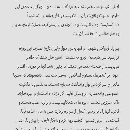
اصلی غرب پنداشته می‌شد – به‌اجرا گذاشته شده بود. ویژگی عمده‌ی این
طرح، حمایت و تقویت پان اسلامیسم در خاورمیانه بود که شدیداً
ضدکمونیست و ضدآتئیست بود. نمونه‌ی این روی‌کرد، حمایت از مجاهدین
و بعدتر طالبان در افغانستان بود.
پس از فروپاشی شوروی و فروریختن دیوار برلین، تاریخ مصرف این پروژه
فرارسید. پس دوستان دیروز به دشمنان امروز بدل شدند که ظاهراً
می‌بایست از صحنه حذف ‌می‌شدند. اما چنین نشد. آنها در دوره‌ی اقتدار
خود – در کشورهای متنوع اسلامی- به‌صراحت نشان داده بودند که نه‌تنها
مانعی بر سر گردش پول و انباشت سرمایه نیستند، مخالفتی با مالکیت
خصوصی و انحصاری بر وسایل تولید، کار مزدی، استثمار و غیره ندارند،
بلکه هارترین دشمنان نیروهای ضدکاپیتالیست و برابری‌طلب هستند و
قادرند آنها را با بی‌رحمی کامل از سر راه بردارند. پس به‌جای حذف آنها،
قدرت‌های غربی تصمیم گرفتند روی‌کرد و راه‌کار تازه‌ای را پیش‌ پای‌شان
بگذارند تا بیشتر به سرمایه‌ی جهانی سود برسانند و در راستای حفظ توازن