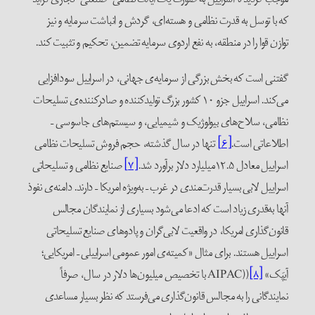
که با توسل به قدرت نظامی و هسته‌ای، گردش و انباشت سرمایه و نیز
توازن قوا را در منطقه، به نفع اردوی سرمایه تضمین، تحکیم و تثبیت ‌کند.
گفتنی است که بخش بزرگی از سرمایه‌ی جهانی، در اسراییل سودافزایی
می‌کند. اسراییل جزو ۱۰ کشور بزرگ تولید‌کننده و صادرکننده‌ی تسلیحات
نظامی، سلاح‌های بیولوژیک و شیمیایی، و سیستم‌های جاسوسی –
اطلاعاتی است.
[۶]
تنها در سال گذشته، حجم فروش تسلیحات نظامی
اسراییل معادل ۱۲.۵میلیارد دلار برآورد شد.
[۷]
صنایع نظامی و تسلیحاتی
اسراییل لابی بسیار قدرت‌مندی در غرب – به‌ویژه امریکا – دارند. دامنه‌ی نفوذ
آنها به‌قدری زیاد است که ادعا می‌شود بسیاری از نمایندگان مجالس
قانون‌گذاری امریکا، در واقعیت لابی‌گران و پادو‌های صنایع تسلیحاتی
اسراییل هستند. برای مثال «کمیته‌ی امور عمومی اسراییلی – امریکایی؛
آیپَک» AIPAC))
[۸]
با تخصیص میلیون‌ها دلار در سال، صرفاً
نمایندگانی را به مجالس قانون‌گذاری می‌فرستد که نظر بسیار مساعدی