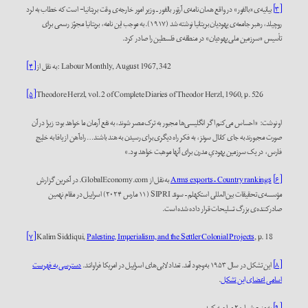
[۳]
بیانیه‌‌ی «بالفور» در واقع همان نامه‌ی آرتور بالفور ـ وزیر امور خارجه‌ی وقت بریتانیا- است که خطاب به لرد
روچیلد، رهبر جامعه‌ی یهودیان بریتانیا نوشته شد (۱۹۱۷). به موجب این نامه، بریتانیا مجوّز رسمی برای
تأسیس «سرزمین ملی یهودیان» در منطقه‌ی فلسطین را صادر کرد.
به نقل از: Labour Monthly, August 1967, 342
[۴]
[۵]
Theodore Herzl, vol. 2 of Complete Diaries of Theodor Herzl, 1960, p. 526
او نوشت: «احساس می‌کنم اگر انگلیسی‌ها مجبور به ترک مصر شوند، به نفع آرمان ما خواهد بود؛ زیرا در آن
صورت مجبورند به جای کانال سوئز، به فکر راه دیگری برای رسیدن به هند باشند… راه‌آهن از یافا به خلیج
فارس، در یک سرزمین یهودیِ مدرن برای آنها موهبت خواهد بود.»
[۶]
Arms exports – Country rankings
به نقل از GlobalEconomy.com. در آخرین گزارش
مؤسسه‌ی تحقیقات بین‌المللی استکهلم – سوئد SIPRI (۱۱ مارس ۲۰۲۴) اسراییل در مقام نهمین
صادرکننده‌ی بزرگ تسلیحات قرار داده شده است.
[۷]
Kalim Siddiqui,
Palestine, Imperialism, and the Settler Colonial Projects
, p. 18
[۸]
این تشکل در سال ۱۹۵۳ به‌وجود آمد. تعداد لابی‌های اسراییل در امریکا فراوانند.
دسترسی به فهرست
اسامی اعضای این تشکل
.
[۹]
به منبع شماره ۲ مراجعه کنید.