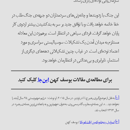
سازمان‌یابی توده‌ای یاری رساند.
این جنگ با زدوبندها و چانه‌زنی‌های سردمداران دو جبهه‌ی جنگ‌طلب در
خفا خاتمه خواهد یافت و با توافق جدید بر سر به بندکشیدن بیشتر اردوی کار
پایان خواهد گرفت. فردای سیاهی در انتظار است. برهم‌زدن این معادله
مستلزم به میدان آمدن یک تشکیلات سوسیالیستی سراسری و مورد
اعتماد توده‌ای است. در غیاب چنین تشکیلاتی دهه‌های دیگری از
استثمار، نابرابری و بی‌عدالتی در انتظارمان خواهد بود.
برای مطالعه‌ی مقالات یوسف کهن
این‌جا
کلیک کنید
[۱]
به نقل از موضع‌گیری رهبر ج.ا.ا در توئیتر، در سال ۲۰۱۵. او نوشت: «رژیم صهیونیستی ۲۵ سال آینده را
نخواهد دید…». این جمله توسط وب‌گاه رسمی وی، به‌عنوان «مهم‌ترین و به یادماندنی‌ترین جمله‌ی رهبر» در
سال ۱۳۹۴ انتخاب شد.
[۲]
اسراییل، پنجاه‌ویکمین ایالت امریکا
/ یوسف کهن