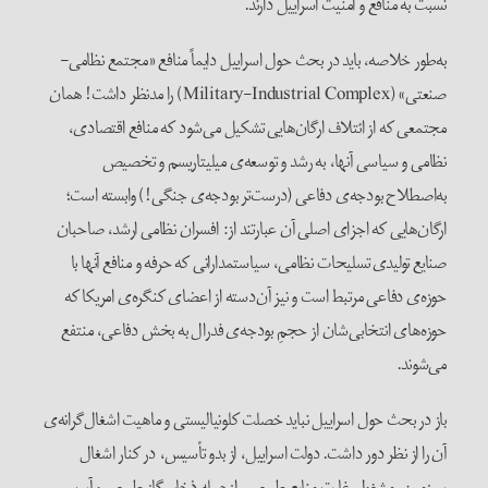
نسبت به منافع و امنیت اسراییل دارند.
به‌طور خلاصه، باید در بحث حول اسراییل دایماً منافع «مجتمع نظامی-
صنعتی» (Military-Industrial Complex) را مدنظر داشت! همان
مجتمعی که از ائتلاف ارگان‌هایی تشکیل می‌شود که منافع اقتصادی،
نظامی و سیاسی‌ آنها، به رشد و توسعه‌ی میلیتاریسم و تخصیص
به‌اصطلاح بودجه‌ی دفاعی (درست‌تر بودجه‌‌ی جنگی!) وابسته است؛
ارگان‌هایی که اجزای اصلی آن عبارتند از: افسران نظامی ارشد، صاحبان
صنایع تولیدی تسلیحات نظامی، سیاستمدارانی که حرفه و منافع آنها با
حوزه‌ی دفاعی مرتبط است و نیز آن‌دسته از اعضای کنگره‌ی امریکا که
حوزه‌های انتخابی‌شان از حجمِ بودجه‌ی فدرال به بخش دفاعی، منتفع
می‌شوند.
باز در بحث حول اسراییل نباید خصلت کلونیالیستی و ماهیت اشغال‌گرانه‌ی
آن را از نظر دور داشت. دولت اسراییل، از بدو تأسیس، در کنار اشغال
سرزمین، مشغول غارت منابع طبیعی – از‌جمله ذخایر گاز طبیعی و آب