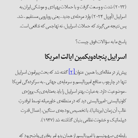
(۲۰۲۳) شدت و وسعت گرفت و با حملات پهپادی و موشکی ایران به
اسراییل (آوریل ۲۰۲۴) وارد مرحله‌ی جدید – یعنی رویارویی مستقیم – شد.
پس نتیجه می‌گیرند که حملات اسراییل، نه تهاجمی که تدافعی است.
پاسخ ما به سؤالات فوق چیست؟
اسراییل پنجاه‌و‌یکمین ایالت امریکا
پیش‌تر در مقاله‌ای با همین عنوان
[۲]
گفته شد که بحث پیرامون اسراییل
تنها در چارچوب منافعِ امپریالیسم و سرمایه‌ی جهانی – به سرکرده‌گی امریکا
– موضوعیت دارد. به‌عبارت بهتر اسراییل را باید به‌مثابه‌ی یک پروژه‌ی
کلونیالیستی-امپریالیستی دید که در منطقه‌ی خاورمیانه توسط ابرقدرت‌ِ
غالبِ آن زمان (بریتانیا)، با تخصیص بودجه‌ی سنگین، اِعمال قدرت
دیپلماتیک و خشونت نظامی بنیان گذاشته شد (۱۹۴۷).
رابطه‌ی صهیونیسم با امپریالیسم از همان بدو امر به‌قدری واضح بود که