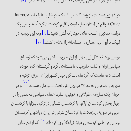
نماینده برگزار شد و طی بیانیه‌ای انحلال پ.ک.ک را اعلام کرد.
[۸]
در ۱۱ ژوییه عده‌ای از رزمندگان پ.ک.ک، در غار یسنا یا جاسنه (Jasna
Cave)، واقع در استان سلیمانیه‌ی اقلیم کردستان گرد آمدند و طی یک
مراسم نمادین، اسلحه‌های خود را به آتش کشیدند
[۹]
و به این ترتیب –در
لبیک با آپو- پایان مبارزه‌ی مسلحانه را اعلام داشتند.
[۱۰]
بررسی روند انحلال این حزب از این ضرورت ناشی می‌شود که اوضاع
سیاسی ایران و ثبات خاورمیانه با مسئله‌ی کُرد و کُردستان گره خورده
است. دهه‌هاست که کُردهای ساکن چهار کشور ایران، عراق، ترکیه و
[۱۱]
سوریه با جمعیتی حدود ۲۵ میلیون نفر، تحت ستم ملی هستند
و در
جریان یک مبارزه‌ی طولانی و خونین، سازمان‌های سیاسی مختلفی را در
چهار بخش‌ کردستان (باکور یا کردستان شمالی در ترکیه، روژاوا یا کردستان
غربی در سوریه، روژهلات یا کردستان شرقی در ایران و باشور یا کردستان
[۱۲]
جنوبی در اقلیم کردستان عراق) پایه‌گذاری کرده‌اند
که از این میان