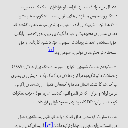
به‌‌دنبال این حوادث، بسیاری از اعضا و هواداران پ.ک.ک در سوریه
دستگیر و به حبس ابد یا زندان‌های طویل‌المدت محکوم شدند و حدود
۳۰۰ هزار تن از شهروندان کُرد، از حق شهروندیِ سوریه محروم گشتند که
معنای عملی آن محرومیت از حق مالکیت بر زمین، حق تحصیل رایگان،
حق استفاده از خدمات بهداشت عمومی، حق داشتن گذرنامه، و حق
[۳۱]
استخدام در بخش‌های دولتی و عمومی بود.
ازدست‌رفتن حمایت‌ شوروی، اخراج از سوریه، دستگیری اوجالان (۱۹۹۹)
و حملات مکرر ترکیه به مراکز و فعالان پ.ک.ک یک راه پیش‌ پای رهبری
پ.ک.ک گذاشت: انتقال مقرها به کوه‌های قندیل –از رشته‌های زاگرس
در مرز ایران و عراق- که در قلمرو اقلیم کردستان، زیر نفوذ «حزب دمکرات
کردستان عراق» KDP به رهبری مسعود بارزانی قرار داشت.
حزب دمکرات کردستان عراق که خود را حاکم قانونی منطقه‌ی قندیل
می‌دانست و روابط خوبی با ج.ا.ا و ترکیه داشت
[۳۲]
از بیم آن‌که این روابط