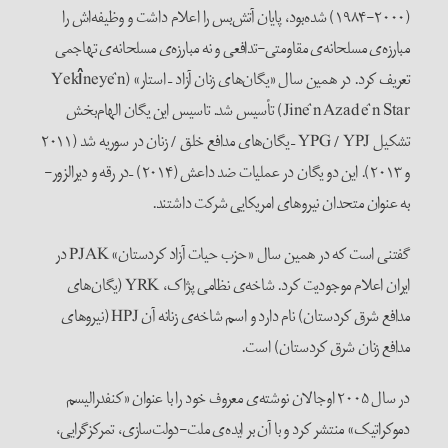
(۱۹۸۴-۲۰۰۰) شده‌بود، پایان آتش‌بس را اعلام داشت و وظیفه‌اش را
مبارزه‌ی مسلحانه‌ی مقاومتی-تدافعی و نه مبارزه‌ی مسلحانه‌ی تهاجمی
تعریف کرد. در همین سال «یگان‌های زنان آزاد – استار» (Yekîneyên
Jinên Azad ên Star) تأسیس شد. تاسیس این یگان الهام‌بخش
تشکیل YPG / YPJ – یگان‌های مدافع خلق / زنان در سوریه شد (۲۰۱۱
و ۲۰۱۳). این دو یگان در عملیات ضد داعش (۲۰۱۴) –در رقه و دیرالزور-
به عنوان متحدان نیروهای امریکایی شرکت داشتند.
گفتنی است که در همین سال «حزب حیات آزاد کردستان» PJAK در
ایران اعلام موجودیت کرد. شاخه‌ی نظامی پژاک، YRK (یگان‌های
مدافع شرق کردستان) نام دارد و اسم شاخه‌ی زنانه آن HPJ (نیروهای
مدافع زنان شرق کردستان) است.
در سال ۲۰۰۵ اوجالان نوشته‌ی معروف خود را با عنوان «کنفدرالیسم
دموکراتیک» منتشر کرد و با آن بر ایده‌ی ملت-دولت‌سازی، تمرکزگرایی،