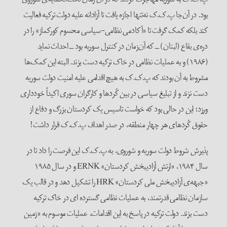
بود. در آن‌جا پ.ک.ک نه‌تنها اجازه‌ یافت تا آزادانه علیه دولت ترکیه فعالیت
کند بلکه کمک گرفت تا «آکادمی نظامی-سیاسی محسوم کورکماز» را در
دره‌ی بقاع (لبنان) ــ که آن‌زمان در کنترل سوریه بود ــ احداث نماید
(۱۹۸۶) و به عملیات نظامی در خاک ترکیه دست بزند. البته این کمک‌ها
مشروط به آن بودند که پ.ک.ک به هیچ‌ اقدامی علیه امنیت دولت سوریه
دست نزند و از تبلیغ سیاسی در بین کُردها و کارگران سوری اکیداً خودداری
ورزد؛ این در حالی بود که خواست تاسیس یک کردستان بزرگ و دفاع از
حقوق کُردهای هر چهار منطقه، در صدر اهداف پ.ک.ک قرار داشت!
پذیرش شروط دولت سوریه و شوروی، به پ.ک.ک این فرصت را داد تا در
سال ۱۹۸۴، «ارتش آزادیبخش کردستان» ERNK و در سال ۱۹۸۵
«جبهه‌ی آزادیبخش ملی کردستان» HRK را تشکیل دهد و در قالب یک
سازمان نظامی قدرتمند، به عملیات نظامی گسترده ای در خاک ترکیه
دست بزند. دولت ترکیه در پاسخ به این اقدامات، عملیات موسوم به «زمین