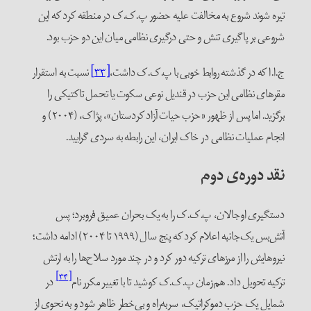
تیره شوند شروع به مخالفت علیه حضور پ.ک.ک در منطقه کرد که این
شروعی بر پاگیری تنش و حتی درگیری نظامی میان این دو حزب بود.
ج.ا.ا که در گذشته روابط خوبی با پ.ک.ک داشت،
[۳۳]
نسبت به استقرار
مقرهای نظامی این حزب در قندیل نوعی سکوت یا تحمل تاکتیکی را
برگزید. اما پس از ظهور «حزب حیات آزاد کردستان»، پژاک، (۲۰۰۴) و
انجام عملیات نظامی در خاک ایران، این رابطه به سردی گرایید.
نقد دوره‌ی دوم
دستگیری اوجالان، پ.ک.ک را به یک بحران عمیق فروبرد؛ پس
آتش‌بس یک‌جانبه اعلام کرد که پنج سال (۱۹۹۹ تا ۲۰۰۴) ادامه داشت؛
نیروهایش را از مرزهای ترکیه دور کرد و در چند مورد سلاح‌ها را به ارتش
[۳۴]
ترکیه تحویل داد. هم‌زمان پ.ک.ک کوشید تا با تغییر مکرر نام‌
در
شمایل یک حزب دموکراتیک، سربه‌راه و بی‌خطر ظاهر شود و به نحوی از