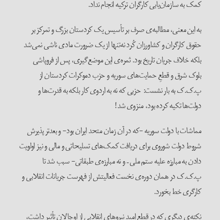
کمک به سازمان‌یابی کارگران ترکیه انجام نداد.
به این معنی، مطالبه‌ی صرف بر تأسیس یک کردستان بزرگ و تمرکز بر
حقوق کارگران و کشاورزان کُرد نه‌تنها از یک ضرورت مادی ناشی نمی‌شد
بلکه خلاف جریان تاریخ بود. ثمره‌ی این موضع‌گیری، پس از فروپاشی
بلوک شرق و قطعِ حمایت‌های سوریه و حزب دموکرات کردستان از
پ.ک.ک به بار نشست: حزبی که نه به اردوی کار بلکه به قدرت‌ها و
دولت‌ها تکیه کرده بود، منزوی شد!
مماشات با دولت سوریه -که در آن زمان متحد ایران بود- و بعدتر پذیرش
شروط دولت شوروی برای دریافت کمک‌های تسلیحاتی و مالی و نیز اولویت
دادن به مبارزه علیه ستم ملی – و نه مبارزه‌ی طبقاتی- سبب شد تا
پ.ک.ک در همان دوره‌ی نخست فعالیتش از فهرست جریانات انقلابی و
کارگری خط بخورد.
نکته‌ی دیگری که در قطع امید نیروهای انقلابی از اوجالان تأثیر داشت،