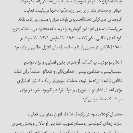
پایگاه استراتژیک ناتو در خاورمیانه به‌حساب می‌آمد، در رقابت دو بلوک
جهانی برجسته‌تر شد. از این پس رژیم ترکیه نه‌تنها می‌بایست فعالیت
گروه‌های چپ‌گرای تحت‌الحمایه‌ی بلوک شرق را ممنوع می‌کرد، بلکه
می‌بایست دامنه‌ی نفوذ این گرایش‌ها را در منطقه محدود می‌ساخت. وقوع
کودتاهای نظامی مکرر (۲۷ مه ۱۹۶۰، ۱۲ مارس ۱۹۷۱، ۱۲ سپتامبر
۱۹۸۰) تلاشی در همین راستا و به قصد اِعمال کنترل نظامی بر ترکیه بود.
اعلام موجودیت پ.ک.ک، آن‌هم در چنین فضایی، و نیز با مواضع
سوسیالیستی، ضدامپریالیستی، ضدامریکایی و ضدناتو ، مسلماً برای دولت
نظامی ترکیه قابل‌تحمل نبود. حمایت شوروی از پ.ک.ک نیز که ابزاریِ
برای اِعمال فشار دولت شوروی بر دولت ترکیه و ناتو بود، شرایط را برای
پ.ک.ک سخت‌تر می‌کرد.
به‌دنبال کودتای سوم در ترکیه (۱۹۸۰)، قانونِ ممنوعیتِ فعالیت
سازمان‌های کمونیستی و مسلح تصویب شد؛ پس اوجالان و بخش رهبری
پ.ک.ک به سوریه مهاجرت کردند که در آن زمان تحت‌الحمایه‌ی شوروی