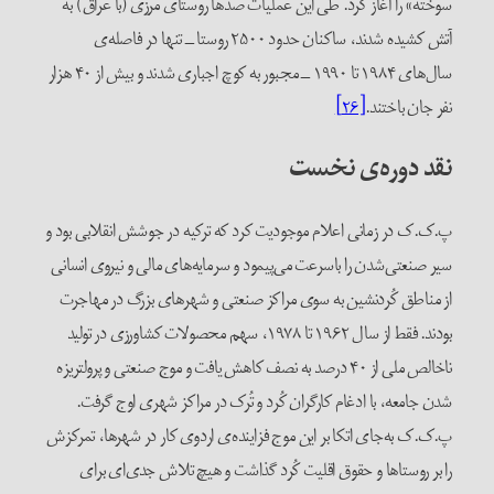
سوخته» را آغاز کرد. طی این عملیات صدها روستای مرزی (با عراق) به
آتش کشیده شدند، ساکنان حدود ۲۵۰۰ روستا ــ تنها در فاصله‌ی
سال‌های ۱۹۸۴ تا ۱۹۹۰ ــ مجبور به کوچ اجباری شدند و بیش از ۴۰ هزار
نفر جان باختند.
[۲۶]
نقد دوره‌ی نخست
پ.ک.ک در زمانی اعلام موجودیت کرد که ترکیه در جوشش انقلابی بود و
سیر صنعتی‌شدن را باسرعت می‌پیمود و سرمایه‌های مالی و نیروی انسانی
از مناطق کُردنشین به سوی مراکز صنعتی و شهرهای بزرگ در مهاجرت
بودند. فقط از سال ۱۹۶۲ تا ۱۹۷۸، سهم محصولات کشاورزی در تولید
ناخالص ملی از ۴۰ درصد به نصف کاهش یافت و موج صنعتی‌ و پرولتریزه
شدن جامعه، با ادغام کارگران کُرد و تُرک‌ در مراکز شهری اوج گرفت.
پ.ک.ک به‌جای اتکا بر این موج فزاینده‌ی اردوی کار در شهرها، تمرکزش
را بر روستاها و حقوق اقلیت‌ کُرد گذاشت و هیچ تلاش جدی‌ای برای