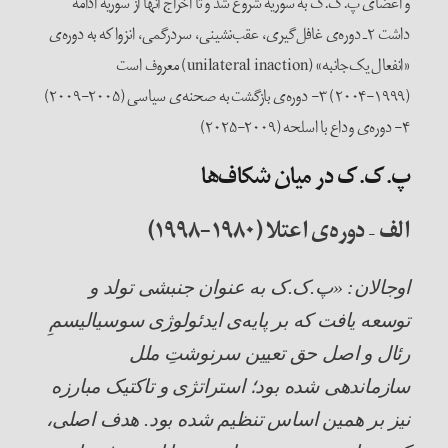
و اعضای پ.ک.ک به سوریه شروع ‌شد و تا اخراج آنها از سوریه ادامه
داشت ۲ـ دوره‌ی غافل‌گیری، عقب‌نشینی، سردرگمی، انزوا که به دوره‌ی
«انفعال یک‌جانبه» (unilateral inaction) معروف است‌
(۱۹۹۹-۲۰۰۴) ۳- دوره‌ی بازگشت به صحنه‌ی سیاسی (۲۰۰۵-۲۰۰۹)
۴- دوره‌ی وداع با اسلحه (۲۰۰۹-۲۰۲۵)
پ.ک.ک در میان شکاف‌ها
الف
–
دوره‌ی اعتلا (۱۹۸۰-۱۹۹۸)
اوجالان: «پ‌.ک.‌ک به عنوان جنبشی تولد و
توسعه یافت که بر پایه‌ی ایدئولوژی سوسیالیسمِ
رئال
و اصل حق تعیین سرنوشتِ ملل
سازماندهی شده بود؛ استراتژی و تاکتیک مبارزه
نیز بر همین اساس تنظیم شده بود. هدف اصلی،