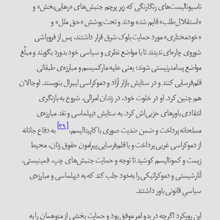
ناسیونالیست‌های رنگارنگی که زیر پرچم جنبش‌های «رهایی‌بخش» و
«استقلال‌طلب» قایم شده‌ بودند و تحت پوشش «حق ملل» و
«خودمختاری» مورد حمایت بلوک شرق قرار داشتند، پس از فروپاشی
شوروی چاره‌ای ندیدند تا با مواضع نظری و سیاسی خود بدورد بگویند و مبلِّغ
مواضع پسا‌‌مدرنیستی شوند؛ یعنی علیه مارکسیسم و مبارزه‌ی طبقاتی
قلم‌فرسایی کنند و در ستایش بازار آزاد و دموکراسی لیبرال بنویسند. اوجالان
هم چنین کرد. او در خلوت خود، در زندان امرالی، شروع به بازنگری
انتقادی باورهای حزبی‌اش کرد. به ستایش دیپلماسی و نقد مبارزه‌ی
[۳۹]
مسلحانه پرداخت و ضمن ضدیت صوری با کاپیتالیسم،
به دفاع جانانه
از دموکراسی غربی پرداخت و با قلم‌فرسایی پیرامون حقوق زنان، محیط
زیست‌ و کمونالیسم کوشید تا توجه و حمایت جنبش‌های چپ، فمینیستی،
آنارشیستی و دموکراتیکی را به‌خود جلب کند که به دیپلماسی و مبارزه‌ی
سیاسیِ قانونی باور داشتند.
این رویکرد اگرچه در بدو امر موفق بود و حمایت بخشی از متوهمان را به