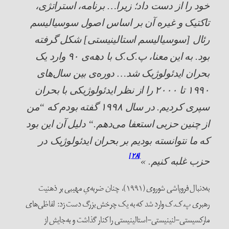
خود را از دست داد؛ زیرا… برنامه، استراتژی،
تاکتیک و غیره آن بر اساس اصول سوسیالیسم
رئال [سوسیالیسم استالینیستی] شکل گرفته
بود. به این معنا، پ‌.ک.‌ک با دهه‌ی ۹۰ وارد یک
بحران ایدئولوژیک شد… دوره‌ی بین سال‌های
۱۹۹۰ تا ۲۰۰۰ را از نظر ایدئولوژیکی با بحران
سپری کردیم. در سال ۱۹۹۸ گفته بودم که
“
من
از چنین حزبی استعفا می‌دهم.
“
دلیل آن این بود
که ما نتوانسته بودیم بر بحران ایدئولوژیک در
[۲۸]
حزب غلبه کنیم. »
به‌دنبال فروپاشی شوروی (۱۹۹۱)، چنان ضربه‌‌یِ مهیبی بر ذهنیت
رهبری پ.ک.ک وارد شد که به یک چرخش بزرگ دست زد: لفاظی‌های
مارکسیستی-لنینیستی-استالینیستی را کنار گذاشت و به‌جایش از