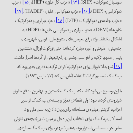
سوسیال‌دموکرات» (SHP)،
[۱۴]
«حزب کار خلق» (HEP)،
[۱۵]
«حزب
دموکراسی» (DEP)،
[۱۶]
«حزب دموکراسی خلق» (HADEP)،
[۱۷]
«حزب جامعه‌ی دموکراتیک» (DTP)،
[۱۸]
«حزب برابری و دموکراتیک
خلق‌ها» (DEM)، «حزب برابری و دموکراسی خلق‌ها» (HDP) به
اشکال مختلف برای رفع تبعیض‌های متنوع ملی، قومی، شهروندی،
جنسیتی، عقیدتی و غیره مبارزه کرده‌اند؛ حتی تورگوت اوزال، هشتمین
رئیس جمهور ترکیه بر لغو ستم جنسی و رفع تبعیض از کُردها اصرار داشت.
[۱۹]
تمهیدات اوزال برای دموکراتیزه کردن ترکیه به قدری جدی بود که
پ.ک.ک تصمیم گرفت تا اعلام آتش‌بس کند (۱۷ مارس ۱۹۹۳).
با این توضیح می‌شود گفت که پ.ک.ک نخستین و تنهاترین مدافع حقوق
شهروندی کُردها نبود؛ ولی نقطه‌ی تمایزِ برجسته‌ی پ.ک.ک از سایر
احزاب، گزینش مبارزه‌ی مسلحانه برای پایان‌دادن به ستم ملی بود.
استدلال پ.ک.ک برای انتخاب این راه‌حل بر مبارزات بی‌نتیجه‌ی قانونی
سایر احزاب سیاسی استوار بود. به‌عبارت بهتر، برای پ.ک.ک مبارزه‌ی