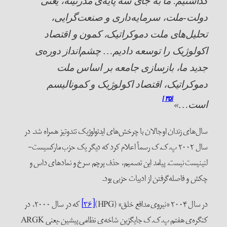
گذاشتیم. ما به جای سه پایه‌ی مدرنیته، یعنی
دولت-ملت، سرمایه‌داری و صنعت‌گرایی،
تحلیل‌های ملت دموکراتیک، کمون و اقتصاد
اکولوژیک را توسعه دادیم… چشم‌انداز دوره‌ی
جدید ما، بازسازی جامعه بر اساس ملت
دموکراتیک، اقتصاد اکولوژیک و کمونالیسم
[۳۵]
است…»
سال‌های زندان اوجالان با چرخش‌های ایدئولوژیک تندوتیز همراه شد. در
سال ۲۰۰۲ پ.ک.ک رسماً اعلام کرد که دیگر یک حزب مارکسیست-
لنینیست نیست. پیامد این تصمیم، حذف پرچم سرخ و نمادهای داس و
چکش و فاصله‌گرفتن از ادبیات حزبی یود.
در سال ۲۰۰۴ «نیروی مدافع خلق» (HPG)
[۳۶]
که در سال ۲۰۰۰، در
کنگره‌ی هفتم پ.ک.ک جایگزین شاخه‌ی نظامی پیشین –یعنی ARGK