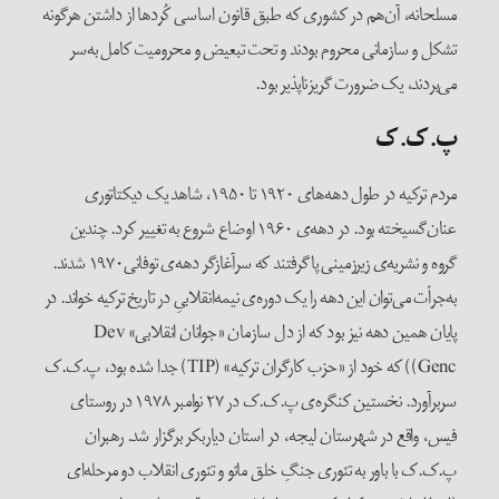
مسلحانه، آن‌هم در کشوری که طبق قانون اساسی کُردها از داشتن هرگونه
تشکل و سازمانی محروم بودند و تحت تبعیض و محرومیت کامل به‌سر
می‌بردند، یک ضرورت گریز‌ناپذیر بود.
پ.ک.ک
مردم ترکیه در طول دهه‌ها‌ی ۱۹۲۰ تا ۱۹۵۰، شاهد یک دیکتاتوری
عنان‌گسیخته بود. در دهه‌ی ۱۹۶۰ اوضاع شروع به تغییر کرد. چندین
گروه و نشریه‌ی زیرزمینی پاگرفتند که سرآغازگر دهه‌ی توفانی۱۹۷۰ شدند.
به‌جرأت می‌توان این دهه را یک دوره‌ی نیمه‌انقلابیِ در تاریخ ترکیه خواند. در
پایان همین دهه نیز بود که از دل سازمان «جوانان انقلابی» Dev
Genc)) که خود از «حزب کارگران ترکیه» (TIP) جدا شده بود، پ.ک.ک
سربرآورد. نخستین کنگره‌ی پ.ک.ک در ۲۷ نوامبر ۱۹۷۸ در روستای
فیس، واقع در شهرستان لیجه، در استان دیاربکر برگزار شد. رهبران
پ.ک.ک با باور به تئوری جنگِ خلق مائو و تئوری انقلاب دو مرحله‌ای