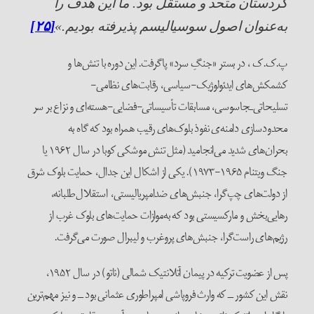
کردستان متحد و مستقل بود. ما این هدف را
به‌عنوان اصول سوسیالیسم پذیرفته بودیم.»
[۲۵]
پ.ک.ک ، در بستر «جنگِ سرد» پاگرفت. این دوره با تنش‌ها و
کشمکش‌های ایدئولوژیک‌‌-‌سیاسی، رقابت‌های نظامی-
تسلیحاتی‌ـجاسوسی، مسابقات تأسیساتی-فضایی-هسته‌ای و نزاع بر سر
محدودسازی دامنه‌ی نفوذ بلوک‌های رقیب همراه بود که گاه به
بحران‌های شدید می‌انجامید (مثل تنش موشکی کوبا در سال ۱۹۶۲ یا
جنگ ویتنام ۱۹۶۵-۱۹۷۳). یکی از اشکال این جدال، حمایت بلوک شرق
از دولت‌های چپ‌گرا، جنبش‌های ضدامپریالیستی، استقلال‌طلبانه،
رهایی‌بخش و مارکسیستی بود که به‌موازات حمایت‌های بلوک غرب از
رژیم‌های راست‌گرا، جنبش‌های پروغرب و لیبرال صورت می‌گرفت.
پس از عضویت ترکیه در پیمان آتلانتیک شمالی (ناتو) در سال ۱۹۵۲،
نقش این کشور ــ که وارث فروپاشی امپراطوری عثمانی بود ــ و نیز مهم‌ترین