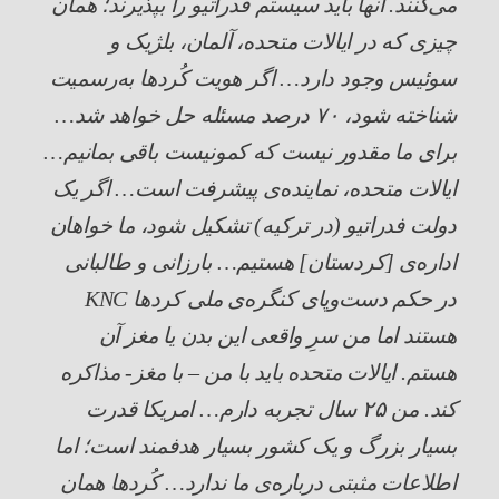
می‌کنند. آنها باید سیستم فدراتیو را بپذیرند؛ همان
چیزی که در ایالات متحده، آلمان، بلژیک و
سوئیس وجود دارد… اگر هویت کُردها به‌رسمیت
شناخته شود، ۷۰ درصد مسئله حل خواهد شد…
برای ما مقدور نیست که کمونیست باقی بمانیم…
ایالات متحده، نماینده‌ی پیشرفت است… اگر یک
دولت فدراتیو (در ترکیه) تشکیل شود، ما خواهان
اداره‌ی [کردستان] هستیم… بارزانی و طالبانی
در حکم دست‌و‌پای کنگره‌ی ملی کردها
KNC
هستند اما من سرِ واقعی این بدن یا مغز آن
هستم. ایالات متحده باید با من – با مغز- مذاکره
کند. من ۲۵ سال تجربه دارم… امریکا قدرت
بسیار بزرگ و یک کشور بسیار هدفمند است؛ اما
اطلاعات مثبتی درباره‌ی ما ندارد… کُردها همان