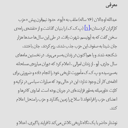
معرفی
عبدالله اوجالان (۷۶ ساله) ملقب به «آپو»، حدود نیم‌قرن پیش «حزب
کارگران کردستان»
[۱]
(پ.ک.ک) را بنیان گذاشت و از «نقشه‌ی راه»ی
سخن گفت که به آپوئیسم شهرت یافت. در طی این سال‌ها صدها هزار
جان شیدا به صفوف این حزب جذب شدند، رزم کردند، جان باختند،
شکنجه شدند و یا هم‌اکنون در زندان به‌سر می‌برند. در نخستین ماه‌های
سال جاری، آپو – از زندان امرالی – اعلام کرد که دوران مبارزه‌ی مسلحانه
به‌سررسیده و پ.ک.ک مأموریت تاریخی خود را انجام داده و ضرورتی برای
ادامه‌ی ‌کار آن وجود ندارد؛ این در حالی بود که مبارزات سیاسی در ترکیه و
کلیّت خاورمیانه به‌طور فزاینده‌ای در جریان بوده است. اما وی کادرها و
اعضای حزب را فراخواند تا سلاح‌ را زمین بگذارند و حزب را منحل اعلام
کنند.
نوشتار حاضر با یک نگاه تاریخی تلاش می‌کند تا فرایند پاگیری، اعتلا و