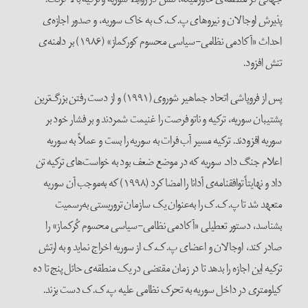
پذیرش اوجالان و نیروهای پ.ک.ک به خاک سوریه، و صدور اجازه‌ی
احداث «آکادمی نظامی-سیاسی محسوم کورکماز» (۱۹۸۶) بر دامنه‌ی
تنش افزود.
پس از فروپاشی اتحاد جماهیر شوروی (۱۹۹۱) و از دست رفتن بزرگ‌ترین
پشتیبان سوریه، ترکیه و ناتو فرصت را غنیمت شمردند و بر فشار خود بر
سوریه افزودند. ترکیه مسیر آب فرات به سوریه را بست و عملاً به سوریه
اعلام جنگ داد. سوریه که در موضع ضعف بود به خواست‌های ترکیه تن
داد و نهایتاً توافقنامه‌ی آدانا را امضا کرد (۱۹۹۸) که به‌موجب آن سوریه
متعهد شد تا پ.ک.ک را به‌عنوان یک سازمان تروریستی به‌رسمیت
بشناسد، دستور تعطیلی «آکادمی نظامی-سیاسی محسوم کُرکماز» را
صادر کند، اوجالان و اعضای پ.ک.ک از سوریه اخراج نماید و به ارتش
ترکیه این اجازه را بدهد تا در زمان مقتضی در یک منطقه‌ی حائل پنج تا ده
کیلومتری در داخل سوریه به تحرک نظامی علیه پ.ک.ک دست بزند.