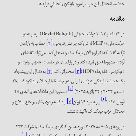
خلاصه انحلال این حزب را مورد بازنگریِ تحلیلیِ قراردهد.
مقدمه
در ۲۲ اکتبر ۲۰۲۴ دولت باحچلی (Devlet Bahçeli)، رهبر «حزب
حرکت ملی» (MHP)، در یک چرخش تاریخی،
[۲]
خطاب به پارلمان
ترکیه گفت که اگر اوجالان پ.‌ک.‌ک را منحل کند، می‌تواند تقاضای
آزادی مشروط (حق امید) کند و در پارلمان، در جلسه‌ی «حزب برابری و
دموکراسی خلق‌ها» (HDP)
[۳]
سخنرانی کند.
[۴]
به دنبال این پیشنهاد
یک هیئت نمایندگی به زندان امرالی اعزام شد تا با اوجالان مذاکره کند (۲۸
[۵]
دسامبر ۲۰۲۴ و ۲۲ ژانویه ۲۰۲۵).
دستاورد این ملاقات‌ها بیانیه‌ی ۲۵
[۶]
آوریل ۲۰۲۵
و رهنمود ۱۹ ژوئن
[۷]
بود که هر دوی‌شان بر خلع سلاح و
انحلال حزب پ.ک.ک تاکید داشتند.
در روزهای ۵-۷ مه ۲۰۲۵ دوازدهمین کنگره‌ی پ.ک.ک با شرکت ۲۳۲