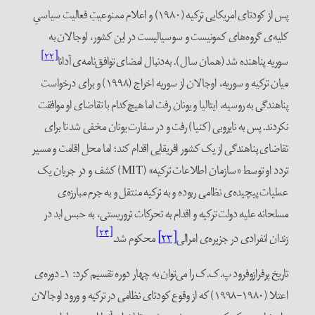
پس از کودتای امریکایی ترکیه (۱۹۸۰) و اعلام ممنوعیتِ فعالیت سیاسیِ
کلیه‌ی گروه‌های کمونیست و سوسیالیست در این کشور، اوجالان به
[۲۲]
سوریه پناهنده شد (همان سال). به‌دنبال امضای توافق‌نامه‌ی آدانا
میان ترکیه و سوریه، اوجالان از سوریه اخراج (۱۹۹۸) و برای درخواست
پناهندگی به روسیه، ایتالیا و یونان رفت اما هیچ‌کدام با تقاضای او موافقت
نکردند. پس به نایروبی (کنیا) رفت و در سفارت یونان مخفی شد تا برای
تقاضای پناهندگی از یک کشور افریقایی اقدام کند؛ اما محل اقامت و مسیر
تردد او توسط «سازمان اطلاعات ترکیه» (MIT) کشف و در جریان یک
عملیات پیچیده‌ی نظامی ربوده و به ترکیه منتقل و به جرم مبارزه‌ی
مسلحانه علیه دولت ترکیه و اقدام به تحرکات تروریستی، به حبس ابد در
[۲۴]
زندان انفرادی در جزیره‌ی امرالی
[۲۳]
محکوم شد.
تاریخ پرفرازوفرود پ.ک.ک را می‌توان به چهار دوره تقسیم کرد: ۱ـ دوره‌ی
اعتلا (۱۹۸۰-۱۹۹۸) که از وقوع کودتای نظامی در ترکیه و ورود اوجالان