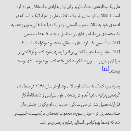
ملی یک وظیفه‌ی اجتناب‌ناپذیر برای نیل به آزادی و استقلال مردم کُرد
است ۴ـ انقلاب کردستان باید یک انقلاب ملی و دموکراتیک باشد که در
ادامه‌ی خود به انقلاب سوسیالیستی، و در یک فرایند انتقالی بدون وقفه، به
یک جامعه‌ی بی‌طبقه و عاری از استثمار بینجامد ۵ـ هدف سیاسی
انقلاب، تأسیس یک کردستان مستقل، متحد و دموکراتیک است ۶ـ
انقلاب باید توسط حزب انقلابی پرولتاریا رهبری شود که بدواً از اقلیتی از
جوانان وطن‌پرست و روشنفکر تشکیل یافته که به روندِ تولید مادی وابسته
[۲۱]
نیستند.
رهبری پ.ک.ک با عبدالله اوجالان بود. او در سال ۱۹۴۸ در منطقه‌ی
کُردنشین ترکیه به‌دنیا آمد و در رشته‌ی علوم سیاسی از دانشگاه آنکارا
فارغ‌التحصیل شد. در سی سالگی، هم‌زمان با اوج‌گیری جنبش‌های
ضداستعماری در «جهان سوم»، مجذوب ایده‌های مارکسیست-لنینیستی
شد که توسط بوروکراسی استالین تبلیغ و رهبری می‌شد.