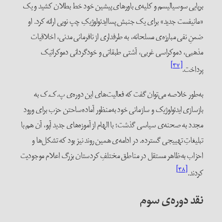
برپایی سوسیالیسم و کلیه‌ی باورهای پیشین خود خط بطلان کشید و یک
«مانیفست جدید» برای یک جنبش پساایدئولوژیکِ چپ نویی ارائه کرد. او
ضمنِ نفی مبارزه‌ی مسلحانه، به طرفداری از نافرمانی مدنی، اخلاقیات
مذهبی، دموکراسی غربی، آشتی طبقاتی و خودگردانی دموکراتیک
[۳۷]
پرداخت.
به‌طور خلاصه می‌توان گفت که فعالیت‌های این دوره‌ی پ.ک.ک به
بازسازی ایدئولوژیک و سازمانی خود به‌منظور آماده‌ساحتن حزب برای ورود
مجدد به صحنه‌ی سیاسی گذشت؛ با الهام از آموزه‌های جدید آپو، آن هم با
تبلیغاتِ تهییجی گسترده. در ادامه‌ی همین روند نیز بود که تشکل‌ها و
احزاب به‌ظاهر مستقل در مناطق مختلفِ کردستان بزرگ اعلام موجودیت
[۳۸]
کردند.
نقد دوره‌ی سوم