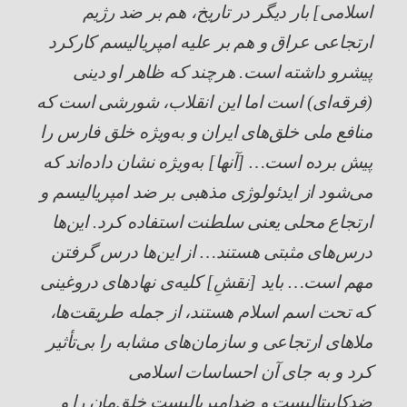
اسلامی] بار دیگر در تاریخ، هم بر ضد رژیم
ارتجاعی عراق و هم بر علیه امپریالیسم کارکرد
پیشرو داشته است. هرچند که ظاهر او دینی
(فرقه‌ای) است اما این انقلاب، شورشی ا‌ست که
منافع ملی خلق‌های ایران و به‌ویژه خلق فارس را
پیش برده است… [آنها] به‌ویژه نشان داده‌اند که
می‌شود از ایدئولوژی مذهبی بر ضد امپریالیسم و
ارتجاع محلی یعنی سلطنت استفاده کرد. این‌ها
درس‌های مثبتی هستند… از این‌ها درس گرفتن
مهم است… باید [نقشِ] کلیه‌ی نهادهای دروغینی
که تحت اسم اسلام هستند، از جمله طریقت‌ها،
ملاهای ارتجاعی و سازمان‌های مشابه را بی‌تأثیر
کرد و به جای آن احساسات اسلامی
ضدکاپیتالیست و ضدامپریالیست خلق‌مان را و