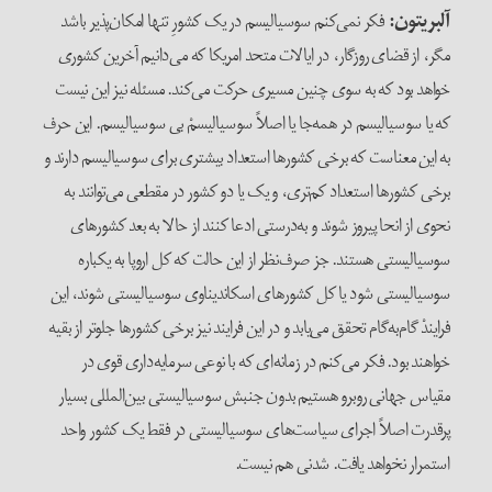
آلبریتون
:
فکر نمی‌کنم سوسیالیسم در یک کشورِ تنها امکان‌پذیر باشد
مگر، از قضای روزگار، در ایالات متحد امریکا که می‌دانیم آخرین کشوری
خواهد بود که به سوی چنین مسیری حرکت می‌کند. مسئله نیز این نیست
که یا سوسیالیسم در همه‌جا یا اصلاً سوسیالیسمْ بی ‌سوسیالیسم. این حرف
به این معناست که برخی کشورها استعداد بیشتری برای سوسیالیسم دارند و
برخی کشورها استعداد کم‌تری، و یک یا دو کشور در مقطعی می‌توانند به
نحوی از انحا پیروز شوند و به‌درستی ادعا کنند از حالا به بعد کشورهای
سوسیالیستی هستند. جز صرف‌نظر از این حالت که کل اروپا به یکباره
سوسیالیستی شود یا کل کشورهای اسکاندیناوی سوسیالیستی شوند، این
فرایندْ گام‌به‌گام تحقق می‌یابد و در این فرایند نیز برخی کشورها جلوتر از بقیه
خواهند بود. فکر می‌کنم در زمانه‌ای که با نوعی سرمایه‌داری قوی در
مقیاس جهانی روبرو هستیم بدون جنبش سوسیالیستی بین‌المللی بسیار
پرقدرت اصلاً اجرای سیاست‌های سوسیالیستی در فقط یک کشور واحد
استمرار نخواهد یافت. شدنی هم نیست.