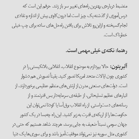
منضبط درباره‌ی بهترین راه‌های تغییر سر باز زنند. حرفم این است که
درس‌آموزی از گذشته یک چیز است اما درون‌کاوی بیش از اندازه و نقادی
لجام‌گسیخته و ازاین‌رو تلاش برای یافتن راه‌حل‌های ساده برای چپ خیلی
خطرناک است.
رهنما: نکته‌ی خیلی مهمی است
.
آلبریتون
:
حالا بپردازم به موضوع انقلاب. انقلابی بلانکیستی را در
کشوری چون ایالات متحد امریکا تصور کنید. یقیناً تصورش هم دشوار
است. دولت‌های صنعتی مدرن از ارتش‌های منظم عظیمی برخوردارند، از
انبارهای عظیم تسلیحاتی، از طبقه‌ی سرمایه‌دار بس قدرتمند و از
رسانه‌های دست‌راستی. از راه انقلاب برق‌آسا یا کودتا نمی‌توان این
حکومت‌ها را از اریکه‌ی قدرت به زیر کشید. این راه چه‌بسا در یک کشور
جهان سومیِ نسبتاً ضعیف به جایی برسد، هرچند شاهد هستیم که حتی در
کشوری مثل سوریه نیز نمی‌تواند موفقیت‌آمیز باشد و برای سوری‌‌ها یک دنیا