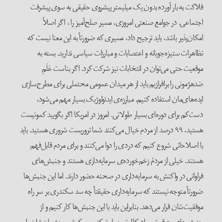
فلاکت به بار آورده بدون یک میلیمتر پیشروی حقیقی به سوی پیشرفت
اجتماعی. در جوامع صنعتی امروزی، مسیر صلح‌آمیز را ، اگر اصلاً
امکان‌پذیر باشد، باید ترجیح داد، مسیری که ضرورتاً به این معنا نیست که
تظاهرات ستیزه‌جویانه و اعتصابات و مبارزات سیاسی ندارید. بسته به
موقعیت حتی می‌توان در انتخابات نیز شرکت کرد. اگر بناست عَلَمِ
ضدهژمونی را برافرازیم باید از هر میدان عمومی محتملی برای مطرح‌‌سازی
ایده‌های‌مان استفاده کنیم. مبارزه‌ی ایدئولوژیک بسیار مهم می‌شود،
دست‌کم برای دوره‌ای بسیار طولانی. امروز در امریکا اگر بگویید کمونیست
هستید، ۹۹ درصد از مردم خیال می‌کنند شما تروریست شروری هستید. باید
با اصلاحاتی شروع کنیم که دردی را دوا می‌کنند و برای مردم قابل‌فهم
هستند. خیلی از مردمْ زخم‌خورده‌ی سرمایه‌داری هستند و جنبش‌های
فراوانی در واکنش به سرمایه‌داری در صحنه حضور دارند. اما این جنبش‌ها
ضرورتاً متوجه نیستند که سرمایه‌‌داری حقیقتاً چه سد سکندری بر سر راه
موفقیت‌شان قرار می‌دهد. بنابراین باید با این جنبش‌ها کار کنیم و از