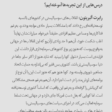
درس‌هایی از این تجربه‌ها آموخته‌ایم؟
رابرت آلبریتون
:
انقلاب‌های سوسیالیستی در کشورهای بالنسبه
توسعه‌نیافته‌ای رخ دادند که با مشکلات بسیار حادی مواجه بودند و، به‌رغم
فداکاری‌ها و مساعی عظیم افرادی حقیقتاً خیرخواه، مبارزات‌شان نهایتاً
اغلب شکست خورد، آن‌هم تا حد زیادی از‌آن‌رو که این انقلاب‌ها در جهانی
به وقوع پیوست که هنوز زیر یوغ کشورهای سرمایه‌داری قرار داشت. این
فرایندی است بسیار دشوار. کوبا را ببینید که شاید هنوز از اکثر سایر جاها در
دنیا سوسیالیستی‌تر باشد، کشوری بس فقیر که بی‌اندازه به حمایت اتحاد
جماهیر شوروی وابسته بود. کوبا هنوز هم که هنوز است این یا آن نوع از
برنامه‌های ارزش‌مند را در دست اجرا دارد، آن‌هم به‌رغم همه‌ی مشکلاتی
که گریبانش را گرفته‌‌اند و به‌رغم این واقعیت که اساساً کشوری توسعه‌نیافته
است. اما کوبایی که بغلِ دستِ امریکا جای دارد و در جهانی تحت تسلط
سرمایه فعالیت می‌کند در اجرای سیاست‌های سوسیالیستی با
دشواری‌های بی‌شماری مواجه شده است و، با‌این‌همه، موفقیت‌های