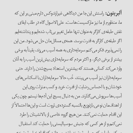
آلبریتون
:
راستش این‌جا من دیدگاهی غیرارتدوکس دارم مبنی بر این که
ما، منظورم از ما نیز مارکسیست‌هاست، علی‌الاصول گاه در طلب ایفای
نقش طبقه‌ی کارگر به‌عنوان تنها عامل تغییر بی‌تاب شده‌ایم و پنداشته‌ایم
اگر طبقه‌ی کارگر به قدرت برسد، همه‌ی مسائل‌مان حل می‌شود. من این
را نمی‌پذیرم. فکر می‌کنم سرمایه‌داری به همه آسیب می‌زند، یقیناً به برخی
بیشتر از برخی دیگر، و اکثر مردم که سرمایه‌داری بیش‌ترین آسیب را به آنان
وارد می‌کند کسانی هستند که بیشترین استعداد بسیج‌شدن را دارند. حتی
سرمایه‌داران نیز آسیب می‌بینند، خُب حالا سرمایه‌داران با اسکناس‌های
خودشان و با احساس رضایت از قدرت خرید و کسب منزلت روی این
آسیب‌ها سرپوش می‌گذارند. من به دنبال بسیج این آدم‌ها نیستم چون یکی
از اهداف‌مان نوعی بازتوزیع بالنسبه گسترده‌ی ثروت است و این‌‌ها احتمالاً از
این اقدام حمایت نمی‌کنند. من هیچ گروه خاصی از بالانشینان را طرد
نمی‌کنم و از هر کسی که جنبش سوسیالیستی را حمایت کند استقبال
می‌کنم ولو این که حسابی ثروتمند باشد. می‌دانید که افراد خیلی ثروتمندی