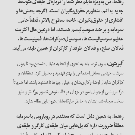
رهنما: من به‌ویژه مایلم نظر شما را درباره‌ی طبقه‌ی متوسط
جدید بدانم. منظورم حقوق‌بگیران است. اگرچه بخش‌ها و
اقشاری از حقوق‌بگیران، خاصه سطوح بالاتر، قطعاً حامی
سرمایه و بر ضد سوسیالیسم هستند، اما درعین‌حال اکثریت
عظیم سوسیالیست‌ها، سوسیال‌دموکرات‌ها، فمینیست‌ها،
فعالان صلح، و فعالان طرفدار کارگران از همین طبقه می‌آیند
.
آلبریتون
:
بدون تردید باید به نحوی از انحا به دنبال دانستن بود تا بتوان
سرشت جهانی مسائل اجتماعی را بهتر فهمید و تحلیل کرد. دهقانان و
کارگران شاید از اوضاع کاری‌شان و خیلی چیزها ناخشنود باشند اما ضرورتاً
درک روشنی از جریان امور در جهان در قالب نوعی تصویر بزرگ‌تر و طرز
سخت مچاله‌شدن‌شان به خاطر جایگاه‌شان درون این نظام ندارند.
رهنما: به همین دلیل است که معتقدم در رویارویی با سرمایه
مطلقاً ضرورت دارد که پل‌هایی میان طبقه‌ی کارگر و طبقه‌ی