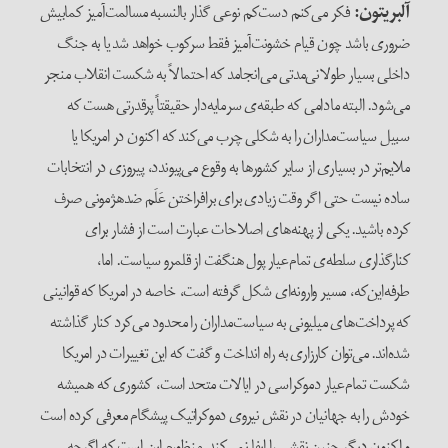
آلبریتون
:
فکر می‌کنم دست‌کم نوعی گذار بالنسبه مسالمت‌آمیز کمابیش
ضروری باشد چون قیام خشونت‌آمیز فقط سرکوب خواهد شد یا به جنگ
داخلی بسیار طولانی‌مدتی می‌انجامد که احتمالاً به شکست انقلاب منجر
می‌شود. البته مادامی که طبقه‌ی سرمایه‌دار حقیقتاً پرقدرتی هست که
سبیل سیاست‌مداران را به شکلی چرب می‌کند که اکنون در امریکا یا
ملایم‌تر در بسیاری از سایر کشورها به وقوع می‌پیوندد، پیروزی در انتخابات
ساده نیست حتی اگر وقت زیادی برای برافراختن عَلَم ضدهژمونی صرف
کرده باشید. یکی از پهنه‌های اصلاحات عبارت است از فشار برای
کنارگذاری سلطه‌ی تمام‌عیار پول‌ هنگفت از قلمرو سیاست. اما،
طرفه‌این‌که، مسیر وارونه‌ای شکل گرفته است، خاصه در امریکا که قوانینی
که پرداخت‌های میلیونی به سیاست‌مداران را محدود می‌کرد کنار گذاشته
شده‌اند. می‌توان کارزاری به راه انداخت و گفت که این تغییرات در امریکا
شکست تمام‌عیار دموکراسی در ایالات متحد است، کشوری که همیشه
خودش را به جهانیان در نقش نیروی دموکراتیک پیشگام معرفی کرده است
و اکنون دیگر چنین نقشی را ایفا نمی‌کند. منظورم این است که اگرچه