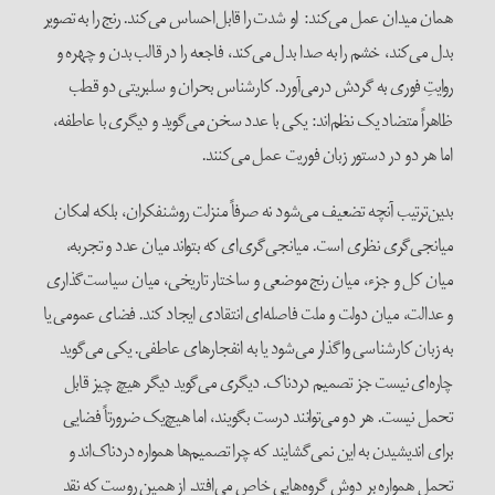
همان میدان عمل می‌کند: او شدت را قابل‌احساس می‌کند. رنج را به تصویر
بدل می‌کند، خشم را به صدا بدل می‌کند، فاجعه را در قالب بدن و چهره و
روایتِ فوری به گردش درمی‌آورد. کارشناس بحران و سلبریتی دو قطب
ظاهراً متضاد یک نظم‌اند: یکی با عدد سخن می‌گوید و دیگری با عاطفه،
اما هر دو در دستور زبان فوریت عمل می‌کنند.
بدین‌ترتیب آنچه تضعیف می‌شود نه صرفاً منزلت روشنفکران، بلکه امکان
میانجی‌گری نظری است. میانجی‌گری‌ای که بتواند میان عدد و تجربه،
میان کل و جزء، میان رنج موضعی و ساختار تاریخی، میان سیاست‌گذاری
و عدالت، میان دولت و ملت فاصله‌ای انتقادی ایجاد کند. فضای عمومی یا
به زبان کارشناسی واگذار می‌شود یا به انفجارهای عاطفی. یکی می‌گوید
چاره‌ای نیست جز تصمیم دردناک. دیگری می‌گوید دیگر هیچ چیز قابل
تحمل نیست. هر دو می‌توانند درست بگویند، اما هیچ‌یک ضرورتاً فضایی
برای اندیشیدن به این نمی‌گشایند که چرا تصمیم‌ها همواره دردناک‌اند و
تحمل همواره بر دوش گروه‌هایی خاص می‌افتد. از همین روست که نقد