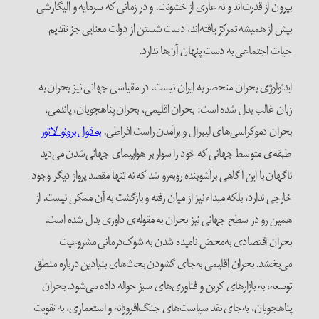
بیرون از قدرت‌اند و نه عاری از ‌خشونت. و در زمانی که سرمایه و الیگارشی
بیش از همیشه تمرکز یافته‌اند، دست شستن از دولت معنایی جز تقدیم
حیات اجتماعی به دست پنهان آن‌ها ندارد.
ایدئولوژی بحران منحصر به ایران نیست. در مقیاسی جهانی نیز بحران به
زبان غالب بدل شده است: بحران اقلیمی، بحران پناهجویان، پاندمی،
بحران دموکراسی‌های لیبرال و برآمدن راست افراطی.
به قول برونو لاتور
طبقه‌ی متوسط جهانی که خود را سوار بر هواپیمای جهانی‌شدن می‌دید
ناگهان با این آگاهی برآشوبنده روبه‌رو شد که نه تنها مقصد پرواز دیگر وجود
خارجی ندارد، بلکه مبداء نیز از میان رفته و بازگشت به آن ممکن نیست. از
همین رو در سطح جهانی نیز بحران به مقوله‌ی داوری بدل شده است.
بحران اقتصادی به‌محض نامیده شدن به شوک‌درمانی مشروعیت
می‌بخشد. بحران اقلیمی به‌جای گشودن بحث‌های بنیادین درباره منطق
توسعه، به بازارهای کربن و فناوری‌های سبز حواله داده می‌شود. بحران
پناهجویان، به‌جای نقد سیاست‌های جنگ‌افروزانه و استعماری، به تقویت