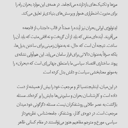
مرزها و تکنیک‌های بازدارنده می‌انجامد. در همه‌ی این موارد بحران راه را
برای مدیریت اضطراری هموار و پرسش‌های بنیادی‌تر تعلیق می‌کند.
ایدئولوژی ایرانی بحران نیز آینده را عمدتاً در قالب «اجتناب از فاجعه»
می‌آفریند. آینده‌ای منفی که باید از آن گریخت و نه افقی مثبت که باید آن را
ساخت. نتیجه آن است که حال، نه به‌عنوان زمینی برای ساختن بدیل‌ها،
بلکه صرفاً به‌عنوان دالانی برای فرار سامان می‌یابد. این هم‌آوایی نشانه‌ی
پیوند ساختاری اقتصاد سیاسی ما با منطق جهانی‌ای است که «بحران» را
به موتور معنابخشی سیاست و دانش بدل کرده است.
در این میان، اینتلیجنتسیا اثر و مرجعیت خود را بیش از همیشه از دست
داده است و کارشناسان بحران و سلبریتی‌ها جایش را پر کرده‌اند. مسئله
بازگشت به عصر طلایی روشنفکران نیست. مسئله دگرگونی خود میدان
مرجعیت است. در دوره‌ی گذار، روشنفکر، جامعه‌شناس، نظریه‌پرداز
سیاسی، مورخ و مترجمِ مفاهیم هنوز می‌توانستند در مقام کسانی ظاهر