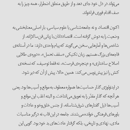
می‌تواند در دل خود جای دهد و از طریق منطق اضطرار، همه چیز را به
صف اقدام فوری فراخواند.
اکنون اقتصاد، و نه جامعه‌شناسی یا علوم سیاسی، بار اصلی معنابخشی به
وضعیت را به دوش گرفته است. اقتصاددانان با زبانی فن‌سالارانه، از
شاخص‌ها و آمارهایی سخن می‌گویند که پیام واحدی دارند: ما در آستانه‌ی
فاجعه‌ای بزرگ هستیم. زبان تکنیکی «سقف تحمل»، «دوره‌ی طلایی
اصلاح ساختاری» و «پنجره‌ی فرصت»، نه فقط توصیف، که نسخه‌ی
کنش را نیز پیش‌نویس می‌کند: همین حالا، پیش از آن که دیر شود.
در ایدئولوژی گذار حساسیت‌ها همواره معطوف به موانع و آسیب‌ها بود. یعنی
هر آنچه که گذارِ مقدّر را به تعویق می‌انداخت. و البته اغلب این موانع و
آسیب‌ها ذیل گفتارهای شرق‌شناسانه، از جنس خلق‌و‌خو و عادات و
باورهای فرهنگی خوانده می‌شدند. جامعه در این قاب نه درگیر مناسبات
مادی، نهادی و تاریخی، بلکه گرفتار عادت‌های بد خود بود. گویی این