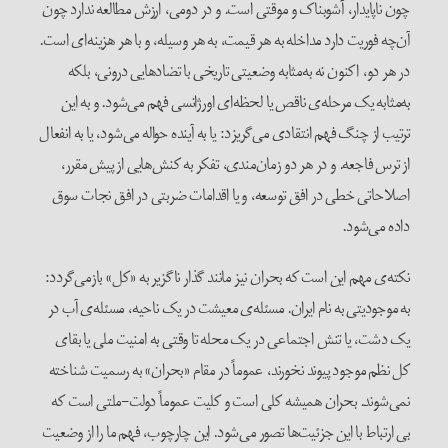
چون ناپایدار، آشوبناک و موقتی است. و در دومی، ارزش مطالعه ندارد چون
آن‌چه فوریت دارد مداخله به هر قیمت، به هر وسیله، و با هر هزینه‌ای است.
در هر دو، اکنون نه به‌مثابه وضعیتی تاریخی با تضادهایی درونی، بلکه
به‌مثابه یک مرحله‌ی ناقص یا لحظه‌ای اورژانسی فهم می‌شود. و به این
ترتیب از چنگ فهم انتقادی می‌گریزد: یا به آینده حواله می‌شود، یا به انفعال
از ترس فاجعه. و در هر دو زمان‌مندی، تفکر به کنش‌هایی از پیش مقرر،
اصلاحاتی خطی در افق توسعه، و یا اقدامات ضربتی در افق نجات سوق
داده می‌شود.
نکته‌ی مهم این است که بحران نیز مانند گذار ناگزیر به «کل» بازمی‌گردد:
به موجودیتی به نام ایران. مسئله‌ی معیشت در یک ناحیه، مسئله‌ی آب در
یک دشت، یا تنش اجتماعی در یک محله تا وقتی به امنیت ملی یا بقای
کل نظم موجود پیوند نخورند، عموماً در مقام «بحران» به رسمیت شناخته
نمی‌شوند. بحران همیشه کلی است و کلیت عموماً دولت-ملتی است که
بی ارتباط با این جزئیت‌ها تصور می‌شود. این چارچوب، فهم ما را از وضعیت