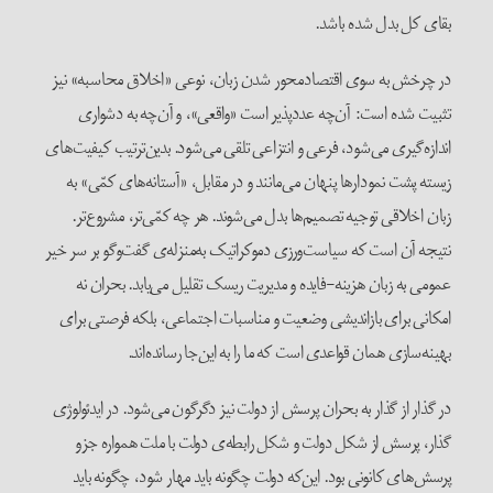
بقای کل بدل شده باشد.
در چرخش به سوی اقتصادمحور شدن زبان، نوعی «اخلاق محاسبه» نیز
تثبیت شده است: آن‌چه عددپذیر است «واقعی»، و آن‌چه به دشواری
اندازه‌گیری می‌شود، فرعی و انتزاعی تلقی می‌شود. بدین‌ترتیب کیفیت‌های
زیسته پشت نمودارها پنهان می‌مانند و در مقابل، «آستانه‌های کمّی» به
زبان اخلاقی توجیه تصمیم‌ها بدل می‌شوند. هر چه کمّی‌تر، مشروع‌تر.
نتیجه آن است که سیاست‌ورزی دموکراتیک به‌منزله‌ی گفت‌وگو بر سر خیر
عمومی به زبان هزینه-فایده و مدیریت ریسک تقلیل می‌یابد. بحران نه
امکانی برای بازاندیشی وضعیت و مناسبات اجتماعی، بلکه فرصتی برای
بهینه‌سازی همان قواعدی است که ما را به این‌جا رسانده‌اند.
در گذار از گذار به بحران پرسش از دولت نیز دگرگون می‌شود. در ایدئولوژی
گذار، پرسش از شکل دولت و شکل رابطه‌ی دولت با ملت همواره جزو
پرسش‌های کانونی بود. این‌که دولت چگونه باید مهار شود، چگونه باید