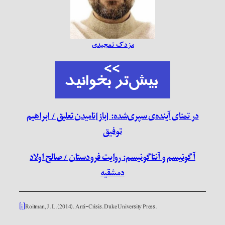
مزدک تمجیدی
در تمنای آینده‌ی سپری‌شده: [باز]نامیدن تعلیق / ابراهیم
توفیق
آگونیسم و آنتاگونیسم: روایت فرودستان / صالح اولاد
دمشقیه
[i]
Roitman, J. L. (2014). Anti-Crisis. Duke University Press.