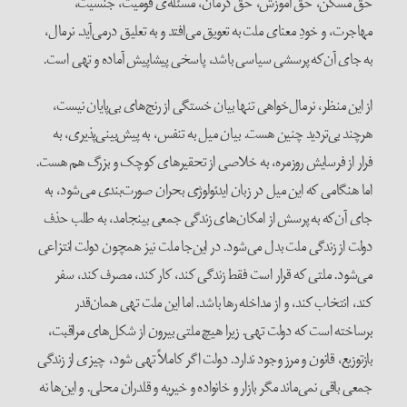
حق مسکن، حق آموزش، حق درمان، مسئله‌ی قومیت، جنسیت،
مهاجرت، و خودِ معنای ملت به تعویق می‌افتد و به تعلیق درمی‌آید. نرمال،
به جای آن‌که پرسشی سیاسی باشد، پاسخی پیشاپیش آماده و تهی است.
از این منظر، نرمال‌خواهی تنها بیان خستگی از رنج‌های بی‌پایان نیست،
هرچند بی‌تردید چنین هست. بیان میل به تنفس، به پیش‌بینی‌پذیری، به
فرار از فرسایش روزمره، به خلاصی از تحقیرهای کوچک و بزرگ هم هست.
اما هنگامی که این میل در زبان ایدئولوژی بحران صورت‌بندی می‌شود، به
جای آن‌که به پرسش از امکان‌های زندگی جمعی بینجامد، به طلب حذف
دولت از زندگی ملت بدل می‌شود. در این‌جا ملت نیز همچون دولت انتزاعی
می‌شود. ملتی که قرار است فقط زندگی کند، کار کند، مصرف کند، سفر
کند، انتخاب کند، و از مداخله رها باشد. اما این ملت تهی همان‌قدر
برساخته است که دولت تهی. زیرا هیچ ملتی بیرون از شکل‌های مراقبت،
بازتوزیع، قانون و مرز وجود ندارد. دولت اگر کاملاً تهی شود، چیزی از زندگی
جمعی باقی نمی‌ماند مگر بازار و خانواده و خیریه و قلدران محلی. و این‌ها نه