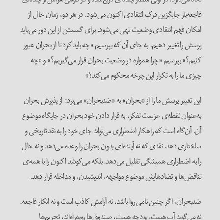
فاجعه‌بار جایگزین درک انتقادی اکنون می‌شود. در هر دو، زمان حال از
امکان فهم انتقادی وضعیت تهی می‌شود. برای گسستن از این دور می‌باید
پرسش را تغییر دهیم. به جای آن ‌که بپرسیم «چه باید کرد تا از بحران عبور
کنیم؟» بپرسیم «چرا همواره در وضعیت بحران قرار می‌گیریم؟» و «چه
چیزی ما را به تکرار این چرخه محکوم می‌کند؟»
این تغییر پرسش ما را از «بحران» به «ضدبحران» می‌برد: از پذیرش بحران
به‌عنوان نقطه‌ی عزیمت تفکر، به قرار دادن خود بحران در جایگاه موضوع
آن. آن‌گاه است که راهکار اضطراری می‌تواند جای خود را به نقد تاریخی و
ساختاری دهد. نقدی که نه آینده‌ای بدون بحران را وعده می‌دهد و نه حال
را به اضطراری همیشگی تقلیل می‌دهد. بلکه می‌کوشد اکنون را با همه‌ی
تناقض‌ها و تضادهایش موضوع مواجهه، اندیشیدن، و مداخله قرار دهد.
ضدبحران، اگر چنین نامی روا باشد، نه آرامش کاذب است و نه انکار فاجعه.
نه می‌گوید آب هست، بودجه هست، صندوق‌ها روبه‌راه‌اند، تحریم‌ها