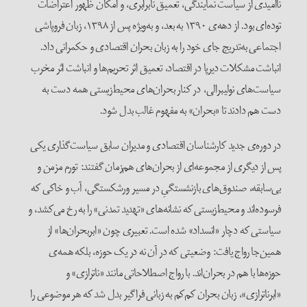
ناامیدی از سیاست نمایندگی، تعمیق نابرابری، و امکان ظهور اعتراضات
توده‌ای بود. از دهه‌ی ۱۳۹۰ به بعد، و به‌ویژه پس از ۱۳۹۸، زبان فروپاشی
اجتماعی به‌تدریج جای خود را به زبان بحران اقتصادی و حکمرانی داد.
انباشت مشکلات دیرپا در اقتصاد، تعمیق اثر تحریم‌ها و انباشت اثر مخرب
سیاست‌های نولیبرالی، در کنار بحران‌های محیط‌زیستی همه دست به
دست هم دادند تا «بحران» به مفهوم غالب بدل شود.
در دوره‌ی جدید کارشناسان اقتصادی و مدیران سابق سیاست‌گذاری یکی
پس از دیگری از مجموعه‌ای از بحران‌های هم‌زمان گفتند: تورم مزمن و
بی‌سابقه، صندوق‌های بازنشستگیِ در مسیر ورشکستگی، آب و خاکی که
فرسوده‌اند و محیط‌زیستی که نشانه‌های «تهدید تمدنی» را به رخ می‌کشد، و
سیاستی که دچار «انسداد» شده است. تعبیری چون «ابربحران‌ها» از
همین‌جا رواج یافت: وضعیتی که در آن نه در یک حوزه، بلکه همه‌ی
حوزه‌ها با هم در بحران‌اند. با رواج اصطلاحاتی مانند «ناترازی» و
«ابرناترازی»، زبان بحران کم‌کم به زبانی فراگیر بدل شد که هر موضوعی را