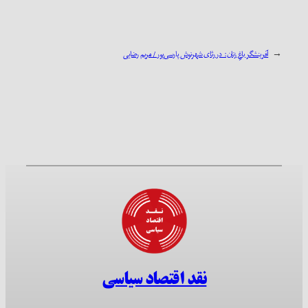
←
آفرینشگر باغِ زنان: در رثای شهرنوش پارسی‌پور / مریم رضایی
نقد اقتصاد سیاسی