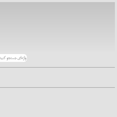
رفتن
به
محتوا
جستجو