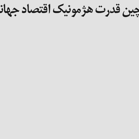
 چین قدرت هژمونیک اقتصاد جها