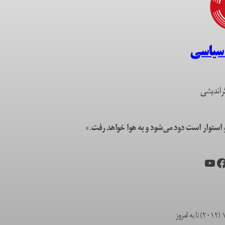
 سیاسی
راندیشی
ستوار است دود می‌شود و به هوا خواهد رفت.»
یس‌بوک
یوتیوب