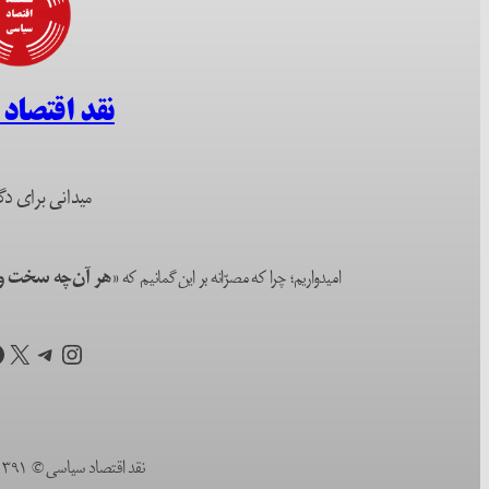
نقد اقتصاد
میدانی برای دگ
امیدواریم؛ چرا که مصرّانه بر این گمانیم که
«هر آن‌چه سخت و ا
اینستاگرم
تلگرام
X
ف
نقد اقتصاد سیاسی © ۱۳۹۱ (۲۰۱۲) تا به امروز