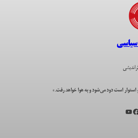
 سیاسی
راندیشی
ستوار است دود می‌شود و به هوا خواهد رفت.»
یس‌بوک
یوتیوب