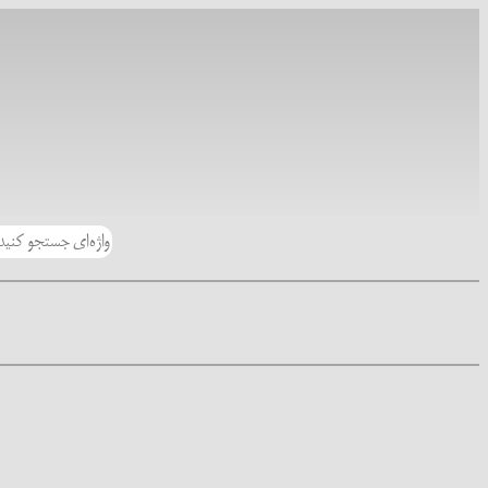
رفتن
به
محتوا
جستجو