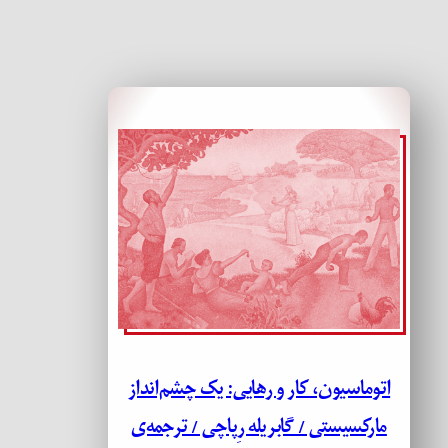
اتوماسیون، کار و رهایی: یک چشم‌انداز
مارکسیستی / گابریله رِپاچی / ترجمه‌ی