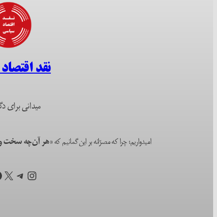
نقد اقتصاد
میدانی برای دگ
امیدواریم؛ چرا که مصرّانه بر این گمانیم که
«هر آن‌چه سخت و ا
اینستاگرم
تلگرام
X
ف