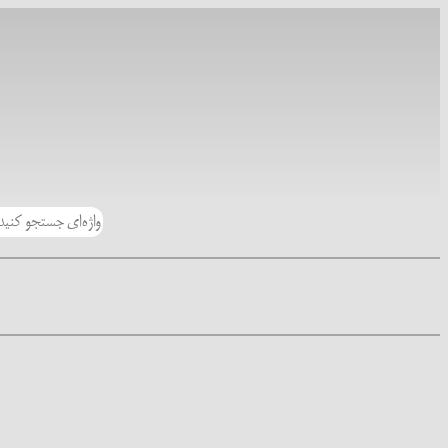
رفتن
به
محتوا
جستجو