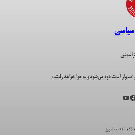
 سیاسی
راندیشی
ستوار است دود می‌شود و به هوا خواهد رفت.»
یس‌بوک
یوتیوب