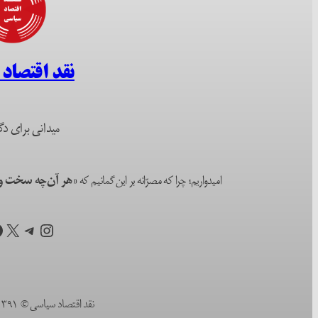
نقد اقتصاد
میدانی برای دگ
امیدواریم؛ چرا که مصرّانه بر این گمانیم که
«هر آن‌چه سخت و ا
اینستاگرم
تلگرام
X
ف
نقد اقتصاد سیاسی © ۱۳۹۱ (۲۰۱۲) تا به امروز