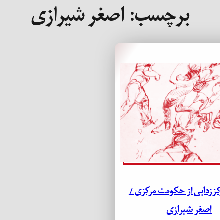
برچسب:
اصغر شیرازی
کززدایی از حکومت مرکزی /
اصغر شیرازی