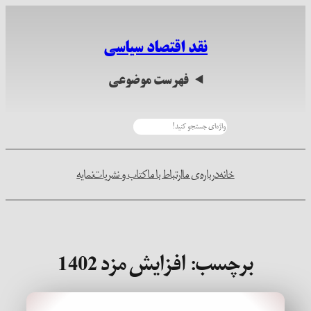
رفتن
به
نقد اقتصاد سیاسی
محتوا
فهرست موضوعی
جستجو
خانه
درباره‌ی ما
ارتباط با ما
کتاب و نشریات
نمایه
برچسب:
افزایش مزد 1402