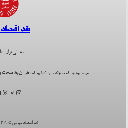
نقد اقتصاد
میدانی برای دگ
امیدواریم؛ چرا که مصرّانه بر این گمانیم که
«هر آن‌چه سخت و ا
اینستاگرم
تلگرام
X
ف
نقد اقتصاد سیاسی © ۱۳۹۱ (۲۰۱۲) تا به امروز