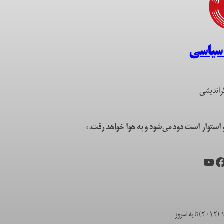
 سیاسی
راندیشی
ستوار است دود می‌شود و به هوا خواهد رفت.»
یس‌بوک
یوتیوب