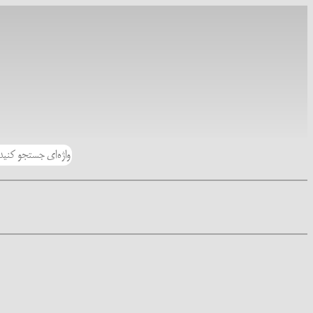
رفتن
به
محتوا
جستجو