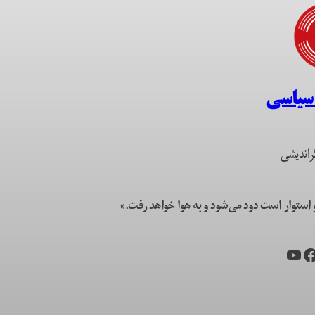
 سیاسی
راندیشی
ستوار است دود می‌شود و به هوا خواهد رفت.»
یس‌بوک
یوتیوب