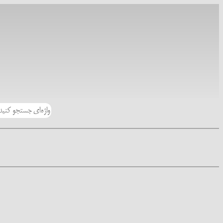
رفتن
به
محتوا
جستجو