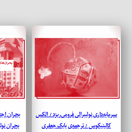
سرمایه‌داری نولیبرالی فرومی‌ریزد / الکس
بحران اجت
کالینیکوس / ترجمه‌ی بابک جعفری
بحران نول