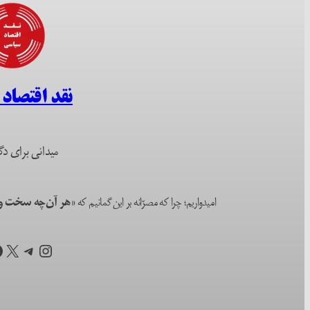
نقد اقتصاد
میدانی برای دگ
امیدواریم؛ چرا که مصرّانه بر این گمانیم که
«هر آن‌چه سخت و ا
اینستاگرم
تلگرام
X
ف