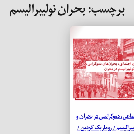
برچسب:
بحران نولیبرالیسم
ماعی، دموکراسی در بحران و
یبرالیسم / روماریک گودین /