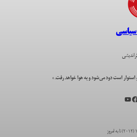
 سیاسی
راندیشی
ستوار است دود می‌شود و به هوا خواهد رفت.»
یس‌بوک
یوتیوب