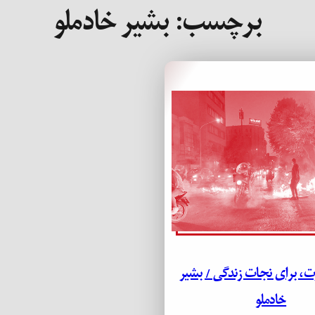
برچسب:
بشیر خادملو
ت، برای نجات زندگی / بشیر
خادملو