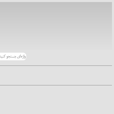
رفتن
به
محتوا
جستجو