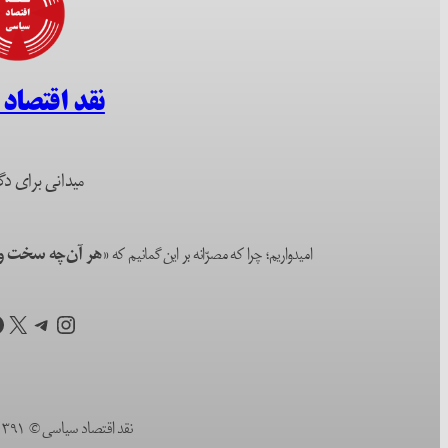
نقد اقتصاد
میدانی برای دگ
امیدواریم؛ چرا که مصرّانه بر این گمانیم که
«هر آن‌چه سخت و ا
اینستاگرم
تلگرام
X
ف
نقد اقتصاد سیاسی © ۱۳۹۱ (۲۰۱۲) تا به امروز