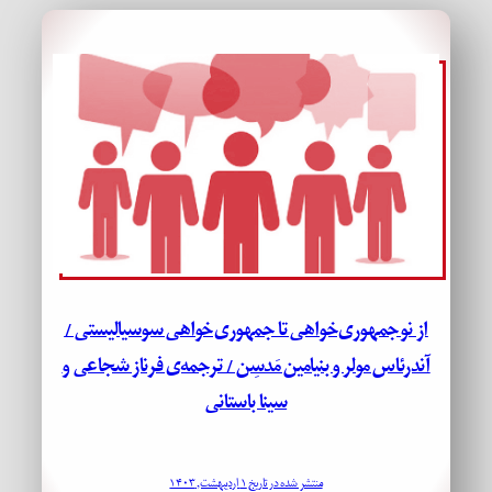
از نوجمهوری‌خواهی تا جمهوری‌خواهی سوسیالیستی /
آندرئاس مولر و بنیامین مَدسِن / ترجمه‌ی فرناز شجاعی و
سینا باستانی
منتشر شده در تاریخ ۱ اردیبهشت, ۱۴۰۳