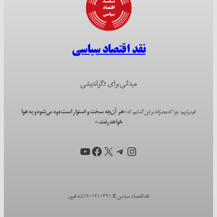
نقد اقتصاد سیاسی
میدانی برای دگراندیشی
امیدواریم؛ چرا که مصرّانه بر این گمانیم که
«هر آن‌چه سخت و استوار است دود می‌شود و به هوا
خواهد رفت.»
اینستاگرم
X
تلگرام
فیس‌بوک
یوتیوب
نقد اقتصاد سیاسی © ۱۳۹۱ (۲۰۱۲) تا به امروز