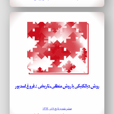
روش دیالکتیکی یا روش منطقی ـ تاریخی / فروغ اسدپور
منتشر شده در تاریخ ۷ تیر, ۱۳۹۲