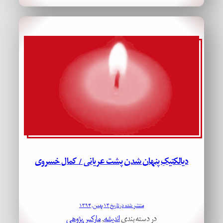
دیالکتیکِ پنهان‌ شدن پشت عریانی / کمال خسروی
منتشر شده در تاریخ ۱۳ بهمن, ۱۳۹۴
در دسته بندی
اندیشه
, 
مارکس‌پژوهی