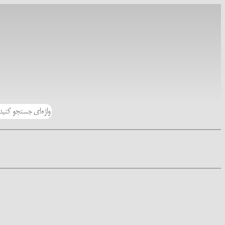
رفتن
به
محتوا
جستجو