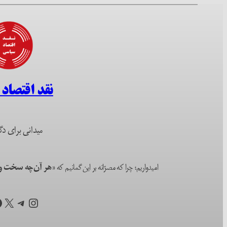
نقد اقتصاد
میدانی برای دگ
امیدواریم؛ چرا که مصرّانه بر این گمانیم که
«هر آن‌چه سخت و ا
اینستاگرم
تلگرام
X
ف