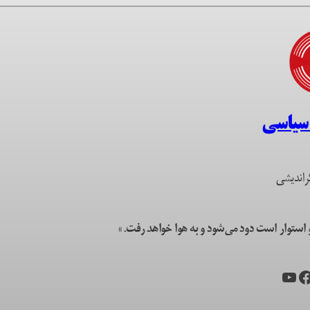
 سیاسی
راندیشی
ستوار است دود می‌شود و به هوا خواهد رفت.»
یس‌بوک
یوتیوب