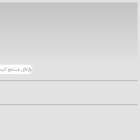
رفتن
به
محتوا
جستجو