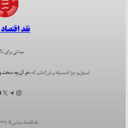
نقد اقتصاد
میدانی برای دگ
امیدواریم؛ چرا که مصرّانه بر این گمانیم که
«هر آن‌چه سخت و ا
اینستاگرم
تلگرام
X
ف
نقد اقتصاد سیاسی © ۱۳۹۱ (۲۰۱۲) تا به امروز