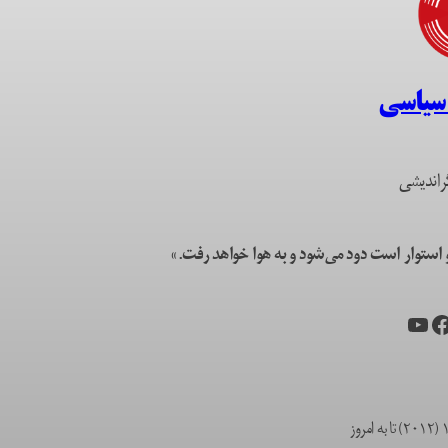
 سیاسی
راندیشی
ستوار است دود می‌شود و به هوا خواهد رفت.»
یس‌بوک
یوتیوب