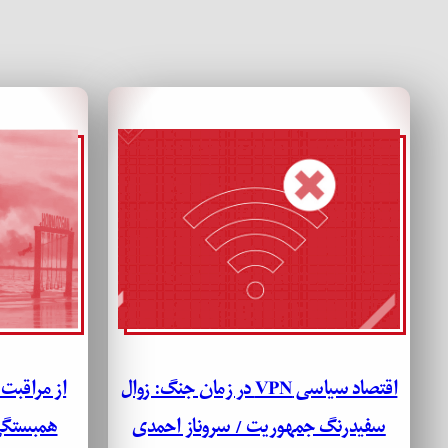
اقتصاد سیاسی VPN در زمان جنگ: زوال
از مراقبت 
سفیدرنگ جمهوریت / سروناز احمدی
همبستگی