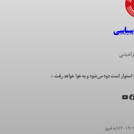
 سیاسی
راندیشی
ستوار است دود می‌شود و به هوا خواهد رفت.»
یس‌بوک
یوتیوب