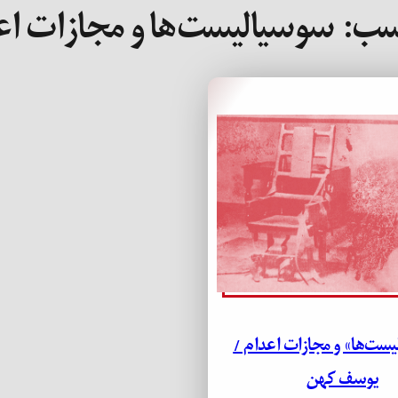
سب:
سوسیالیست‌ها و مجازات اع
ست‌ها» و مجازات اعدام /
یوسف کهن