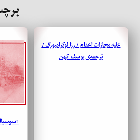
برچ
علیه مجازات اعدام / رزا لوکزامبورگ /
ترجمه‌ی یوسف کهن
«سوسیالی