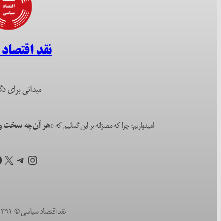
نقد اقتصاد
میدانی برای دگ
امیدواریم؛ چرا که مصرّانه بر این گمانیم که
«هر آن‌چه سخت و ا
اینستاگرم
تلگرام
X
ف
نقد اقتصاد سیاسی © ۱۳۹۱ (۲۰۱۲) تا به امروز