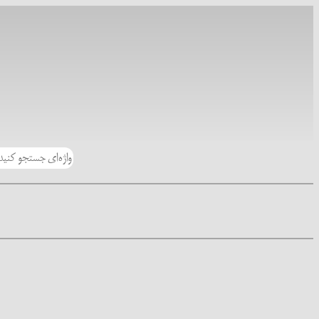
رفتن
به
محتوا
جستجو