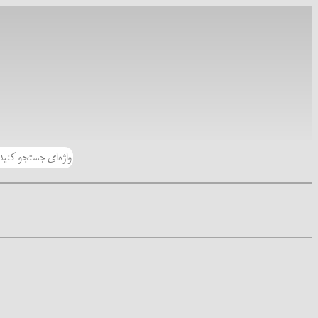
رفتن
به
محتوا
جستجو