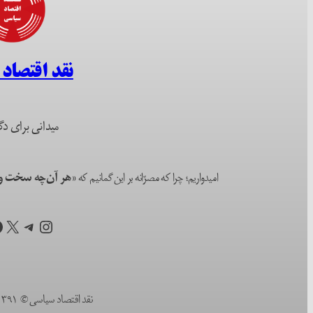
نقد اقتصاد
میدانی برای دگ
امیدواریم؛ چرا که مصرّانه بر این گمانیم که
«هر آن‌چه سخت و ا
اینستاگرم
تلگرام
X
ف
نقد اقتصاد سیاسی © ۱۳۹۱ (۲۰۱۲) تا به امروز