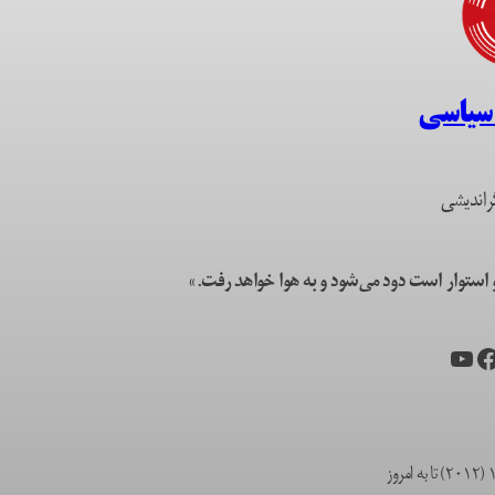
 سیاسی
راندیشی
ستوار است دود می‌شود و به هوا خواهد رفت.»
یس‌بوک
یوتیوب